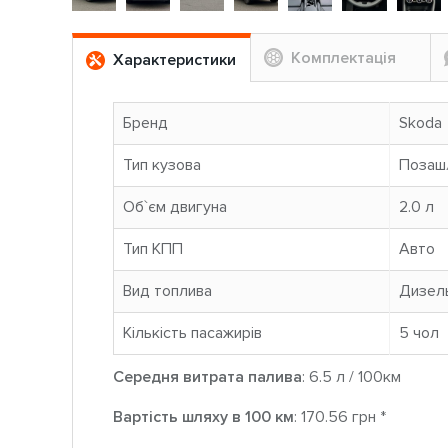
Комплектація
Характеристики
Бренд
Skoda
Тип кузова
Позаш
Об`єм двигуна
2.0 л
Тип КПП
Авто
Вид топлива
Дизел
Кількість пасажирів
5 чoл
Середня витрата палива
: 6.5 л / 100км
Вартість шляху в 100 км
: 170.56 грн *