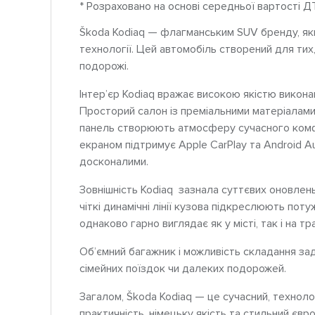
* Розраховано на основі середньої вартості Д
Škoda Kodiaq — флагманським SUV бренду, який
технології. Цей автомобіль створений для тих,
подорожі.
Інтер’єр Kodiaq вражає високою якістю викон
Просторий салон із преміальними матеріалами
панель створюють атмосферу сучасного комф
екраном підтримує Apple CarPlay та Android A
досконалими.
Зовнішність Kodiaq зазнала суттєвих оновлень
чіткі динамічні лінії кузова підкреслюють пот
однаково гарно виглядає як у місті, так і на тра
Об’ємний багажник і можливість складання за
сімейних поїздок чи далеких подорожей.
Загалом, Škoda Kodiaq — це сучасний, техноло
практичність, німецьку якість та стильний євр