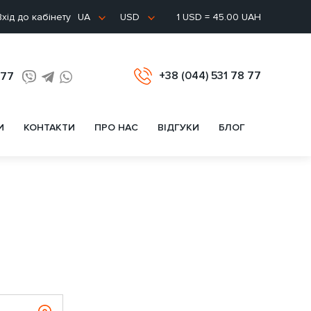
хід до кабінету
1 USD = 45.00 UAH
UA
USD
+38 (044) 531 78 77
 77
И
КОНТАКТИ
ПРО НАС
ВІДГУКИ
БЛОГ