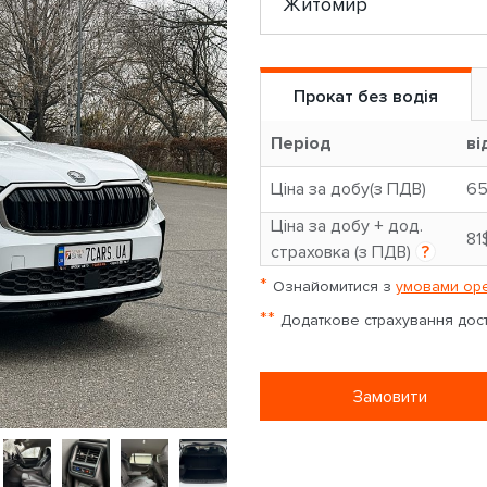
Прокат без водія
Період
ві
Ціна за добу(з ПДВ)
6
Ціна за добу + дод.
81
страховка (з ПДВ)
?
*
Ознайомитися з
умовами оре
**
Додаткове страхування досту
Замовити