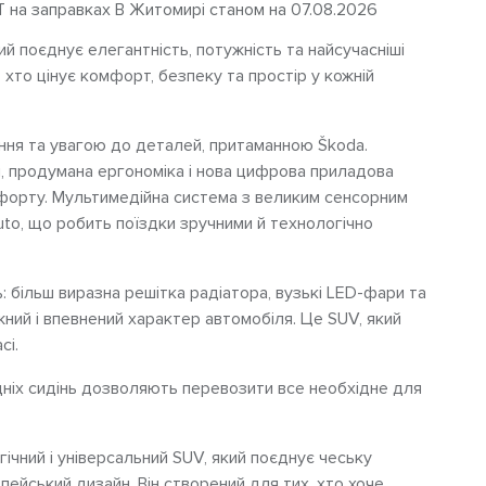
Т на заправках В Житомирі станом на 07.08.2026
 поєднує елегантність, потужність та найсучасніші
 хто цінує комфорт, безпеку та простір у кожній
ання та увагою до деталей, притаманною Škoda.
, продумана ергономіка і нова цифрова приладова
орту. Мультимедійна система з великим сенсорним
uto, що робить поїздки зручними й технологічно
: більш виразна решітка радіатора, вузькі LED-фари та
ужний і впевнений характер автомобіля. Це SUV, який
сі.
дніх сидінь дозволяють перевозити все необхідне для
гічний і універсальний SUV, який поєднує чеську
опейський дизайн. Він створений для тих, хто хоче