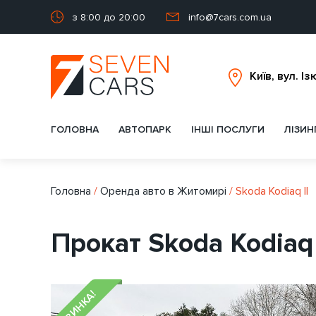
з 8:00 до 20:00
info@7cars.com.ua
ГОЛОВНА
АВТОПАРК
ІНШІ ПОСЛУГИ
ЛІЗИН
Головна
/
Оренда авто в Житомирі
/
Skoda Kodiaq II
Прокат Skoda Kodiaq
НОВИНКА!