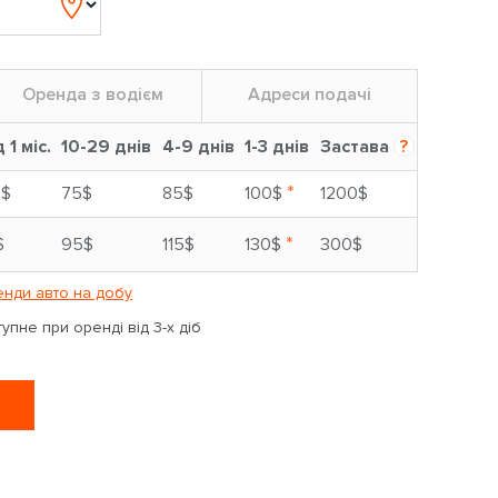
Оренда з водієм
Адреси подачі
д 1 міс.
10-29 днів
4-9 днів
1-3 днів
Застава
?
*
5$
75$
85$
100$
1200$
*
$
95$
115$
130$
300$
нди авто на добу
пне при оренді від 3-х діб