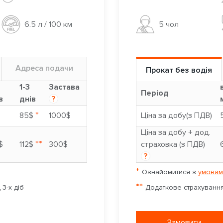
5 чoл
6.5 л / 100 км
Адреса подачи
Прокат без водія
9
1-3
Застава
Період
в
днів
?
*
$
85$
1000$
Ціна за добу(з ПДВ)
Ціна за добу + дод.
**
$
112$
300$
страховка (з ПДВ)
?
*
Ознайомитися з
умовам
**
3-х діб
Додаткове страхування 
Замовити