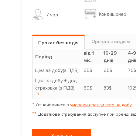
Кондиціонер
7 чoл
Оренда з водієм
Прокат без водія
від 1
10-29
4-
Період
міс.
днів
дні
Ціна за добу(з ПДВ)
55$
65$
75
Ціна за добу + дод.
страховка (з ПДВ)
69$
83$
102
?
*
Ознайомитися з
умовами оренди авто на добу
**
Додаткове страхування доступне при оренді від 
Замовити