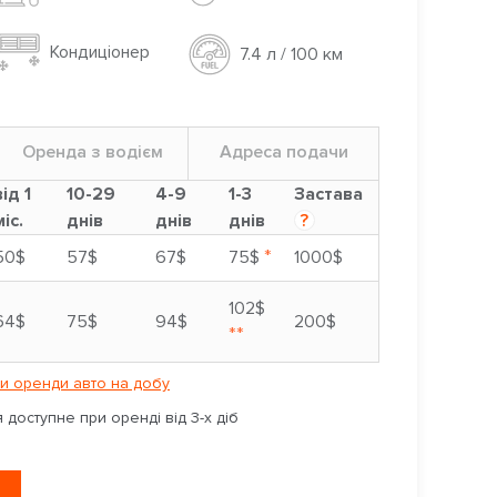
Кондиціонер
7.4 л / 100 км
Оренда з водієм
Адреса подачи
від 1
10-29
4-9
1-3
Застава
міс.
днів
днів
днів
?
*
50$
57$
67$
75$
1000$
102$
64$
75$
94$
200$
**
и оренди авто на добу
доступне при оренді від 3-х діб