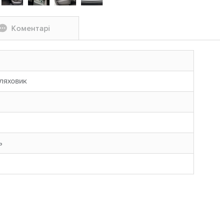
Коментарі
ляховик
ь