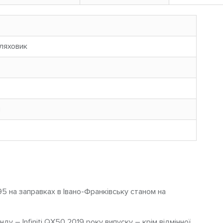
ляховик
н
95 на заправках в Івано-Франківську станом на
у – Infiniti QX50 2019 року випуску – крім відмінної