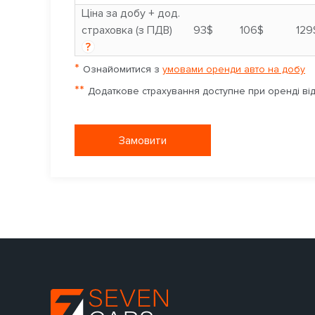
Ціна за добу + дод.
страховка (з ПДВ)
93$
106$
129
?
*
Ознайомитися з
умовами оренди авто на добу
**
Додаткове страхування доступне при оренді від 
Замовити