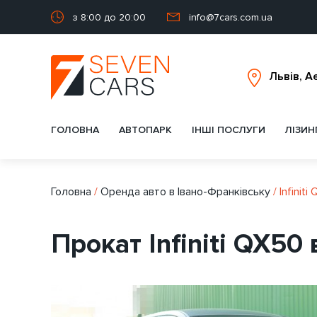
з 8:00 до 20:00
info@7cars.com.ua
ГОЛОВНА
АВТОПАРК
ІНШІ ПОСЛУГИ
ЛІЗИН
Головна
/
Оренда авто в Івано-Франківську
/
Infiniti
Прокат Infiniti QX50