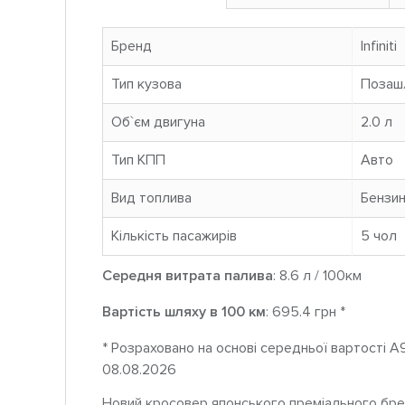
Бренд
Infiniti
Тип кузова
Позаш
Об`єм двигуна
2.0 л
Тип КПП
Авто
Вид топлива
Бензи
Кількість пасажирів
5 чoл
Середня витрата палива
: 8.6 л / 100км
Вартість шляху в 100 км
: 695.4 грн *
* Розраховано на основі середньої вартості A
08.08.2026
Новий кросовер японського преміального бренд