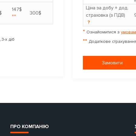
Ціна за добу + дод.
147$
$
300$
страховка (з ПДВ)
**
?
*
Ознайомитися з
умовам
3-х діб
**
Додаткове страхування 
Замовити
ПРО КОМПАНІЮ