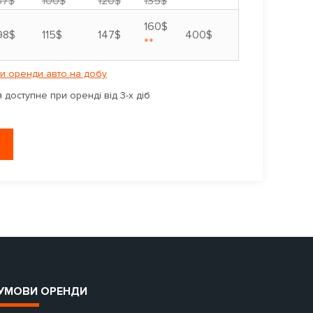
87$
100$
120$
135$
160$
98$
115$
147$
400$
**
и оренди авто на добу
доступне при оренді від 3-х діб
УМОВИ ОРЕНДИ