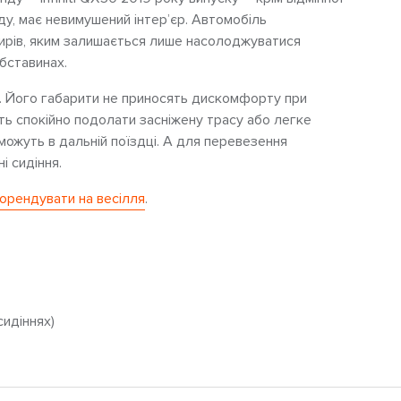
ду, має невимушений інтер’єр. Автомобіль
ирів, яким залишається лише насолоджуватися
бставинах.
м. Його габарити не приносять дискомфорту при
ить спокійно подолати засніжену трасу або легке
оможуть в дальній поїздці. А для перевезення
і сидіння.
орендувати на весілля
.
сидіннях)