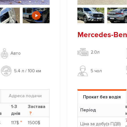
Mercedes-Ben
2.0л
Авто
5 чoл
5.4 л / 100 км
Адреса подачи
Прокат без водія
9
1-3
Застава
Період
в
днів
?
*
$
117$
1500$
Ціна за добу(з ПДВ)