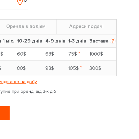
Оренда з водієм
Адреси подачі
д 1 міс.
10-29 днів
4-9 днів
1-3 днів
Застава
?
*
5$
60$
68$
75$
1000$
*
$
80$
98$
105$
300$
нди авто на добу
пне при оренді від 3-х діб