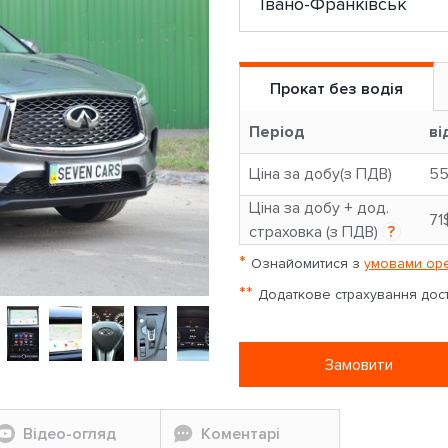
Прокат без водія
Період
ві
Ціна за добу(з ПДВ)
5
Ціна за добу + дод.
71
страховка (з ПДВ)
?
*
Ознайомитися з
умовами оре
**
Додаткове страхування досту
Замовити
Відео-огляд
Коментарі