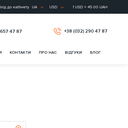
хід до кабінету
1 USD = 45.00 UAH
UA
USD
+38 (032) 290 47 87
 657 47 87
И
КОНТАКТИ
ПРО НАС
ВІДГУКИ
БЛОГ