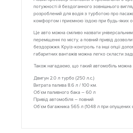
потужності й бездоганного зовнішнього вигля
розроблений для водія з турботою про пасаж
комфортом і приємною їздою при будь-яких о
Це авто можна сміливо назвати універсальни
переміщенні по місту, а повний привід дозвол
бездоріжжя. Круїз-контроль та інші опції доп
габаритних вантажів можна легко скласти задн
Також нагадаємо, що такий автомобіль можна
Двигун 2.0 л турбо (250 л.с.)
Витрата палива 8.6 л / 100 км.
Об’єм паливного бака – 60 л
Привід автомобіля – повний
Об’єм багажника 565 л (1048 л при опущених 