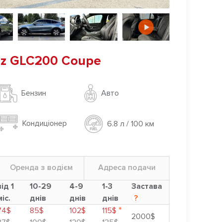
z GLC200 Coupe
Авто
Бензин
Кондиціонер
6.8 л / 100 км
Оренда з водієм
Адреса подачи
від 1
10-29
4-9
1-3
Застава
міс.
днів
днів
днів
?
*
74$
85$
102$
115$
2000$