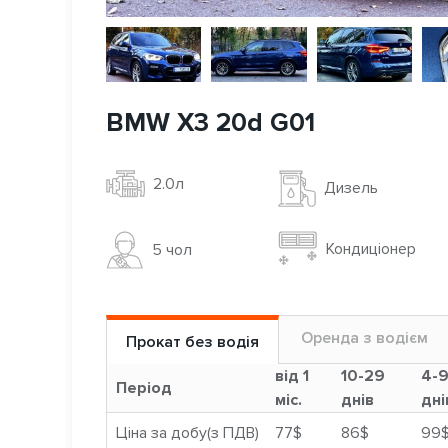
BMW X3 20d G01
2.0л
Дизель
Кондиціонер
5 чoл
Оренда з водієм
Прокат без водія
від 1
10-29
4-
Період
міс.
днів
дні
Ціна за добу(з ПДВ)
77$
86$
99