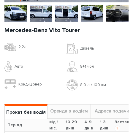
Mercedes-Benz Vito Tourer
2,2л
Дизель
Авто
8+1 чoл
Кондиціонер
8.0 л / 100 км
Оренда з водієм
Адреса подачи
Прокат без водія
від 1
10-29
4-9
1-3
Застава
Період
міс.
днів
днів
днів
?