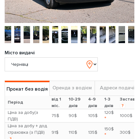
Місто видачі
Оренда з водієм
Адреси подачі
Прокат без водія
від 1
10-29
4-9
1-3
Застава
Період
міс.
днів
днів
днів
?
Ціна за добу(з
120$
75$
90$
105$
1000$
*
ПДВ)
Ціна за добу + дод.
150$
страховка (з ПДВ)
91$
110$
135$
300$
*
?