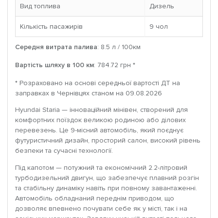
Вид топлива
Дизель
Кількість пасажирів
9 чoл
Середня витрата палива
: 8.5 л / 100км
Вартість шляху в 100 км
: 784.72 грн *
* Розраховано на основі середньої вартості ДТ на
заправках в Чернівцях станом на 09.08.2026
Hyundai Staria — інноваційний мінівен, створений для
комфортних поїздок великою родиною або ділових
перевезень. Це 9-місний автомобіль, який поєднує
футуристичний дизайн, просторий салон, високий рівень
безпеки та сучасні технології.
Під капотом — потужний та економічний 2.2-літровий
турбодизельний двигун, що забезпечує плавний розгін
та стабільну динаміку навіть при повному завантаженні.
Автомобіль обладнаний переднім приводом, що
дозволяє впевнено почувати себе як у місті, так і на