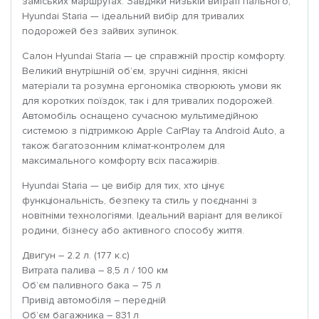
заміських маршрутах. Завдяки низькій витраті пального,
Hyundai Staria — ідеальний вибір для тривалих
подорожей без зайвих зупинок.
Салон Hyundai Staria — це справжній простір комфорту.
Великий внутрішній об’єм, зручні сидіння, якісні
матеріали та розумна ергономіка створюють умови як
для коротких поїздок, так і для тривалих подорожей.
Автомобіль оснащено сучасною мультимедійною
системою з підтримкою Apple CarPlay та Android Auto, а
також багатозонним клімат-контролем для
максимального комфорту всіх пасажирів.
Hyundai Staria — це вибір для тих, хто цінує
функціональність, безпеку та стиль у поєднанні з
новітніми технологіями. Ідеальний варіант для великої
родини, бізнесу або активного способу життя.
Двигун – 2.2 л. (177 к.с)
Витрата палива – 8,5 л / 100 км
Об’єм паливного бака – 75 л
Привід автомобіля – передній
Об’єм багажника – 831 л