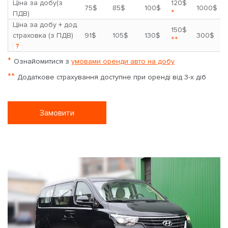
Ціна за добу(з
120$
75$
85$
100$
1000$
*
ПДВ)
Ціна за добу + дод.
150$
страховка (з ПДВ)
91$
105$
130$
300$
**
?
*
Ознайомитися з
умовами оренди авто на добу
**
Додаткове страхування доступне при оренді від 3-х діб
Замовити