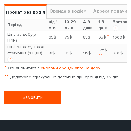
Оренда з водієм
Адреса подачи
Прокат без водія
від 1
10-29
4-9
1-3
Застава
Період
міс.
днів
днів
днів
?
Ціна за добу(з
*
65$
75$
85$
95$
1000$
ПДВ)
Ціна за добу + дод.
125$
страховка (з ПДВ)
81$
95$
115$
200$
**
?
*
Ознайомитися з
умовами оренди авто на добу
**
Додаткове страхування доступне при оренді від 3-х діб
Замовити