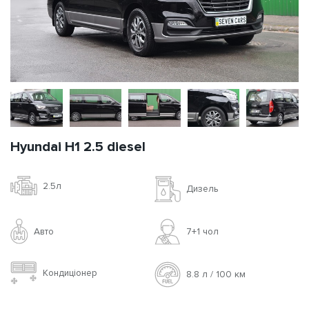
Hyundai H1 2.5 diesel
2.5л
Дизель
Авто
7+1 чoл
Кондиціонер
8.8 л / 100 км