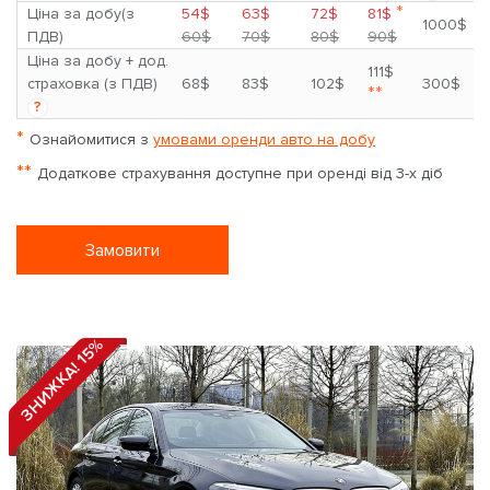
*
Ціна за добу(з
54$
63$
72$
81$
1000$
ПДВ)
60$
70$
80$
90$
Ціна за добу + дод.
111$
страховка (з ПДВ)
68$
83$
102$
300$
**
?
*
Ознайомитися з
умовами оренди авто на добу
**
Додаткове страхування доступне при оренді від 3-х діб
Замовити
ЗНИЖКА! 15%