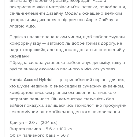
впізнавану передню решітку. Всередині Accord
використано якісні матеріали: м’які вставки, оздоблення,
стильні елементи дизайну. Модель оснащено великим
центральним дисплеєм з підтримкою Apple CarPlay та
Android Auto.
Підвіска налаштована таким чином, щоб забезпечувати
комфортну їзду — автомобіль добре тримає дорогу, не
надто «жорсткий», але водночас достатньо впевнений у
керуванні.
Гібридна силова установка забезпечує динаміку, тишу в
русі та значну економію пального у міських умовах.
Honda Accord Hybrid
— це привабливий варіант для тих,
хто шукає надійний бізнес-седан із сучасним дизайном,
комфортом, високим рівнем оснащення та низькою
витратою пального. Він демонструє статусність без
зайвої показухи, залишаючись технологічно просунутим
і економічним автомобілем щоденного використання.
Двигун – 2.0 л. (204 к.с)
Витрата палива – 5.6 л / 100 км
Об’єм паливного бака – 56 л