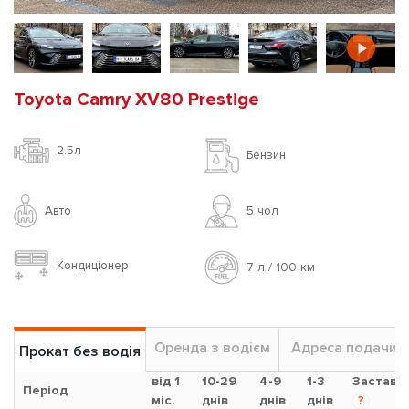
Toyota Camry XV80 Prestige
2.5л
Бензин
Авто
5 чoл
Кондиціонер
7 л / 100 км
Оренда з водієм
Адреса подачи
Прокат без водія
від 1
10-29
4-9
1-3
Застава
Період
міс.
днів
днів
днів
?