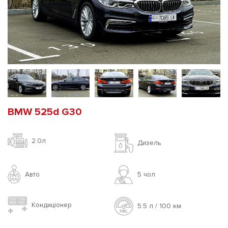
BMW 525d G30
2.0л
Дизель
Авто
5 чoл
Кондиціонер
5.5 л / 100 км