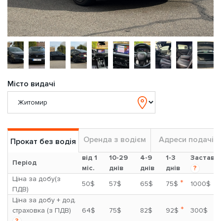
Місто видачі
Оренда з водієм
Адреси подачі
Прокат без водія
від 1
10-29
4-9
1-3
Застава
Період
міс.
днів
днів
днів
?
Ціна за добу(з
*
50$
57$
65$
75$
1000$
ПДВ)
Ціна за добу + дод.
*
страховка (з ПДВ)
64$
75$
82$
92$
300$
?