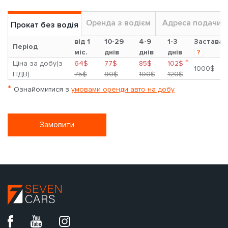
Оренда з водієм
Адреса подачи
Прокат без водія
від 1
10-29
4-9
1-3
Застава
Період
міс.
днів
днів
днів
?
*
Ціна за добу(з
64$
77$
85$
102$
1000$
ПДВ)
75$
90$
100$
120$
*
Ознайомитися з
умовами оренди авто на добу
Замовити