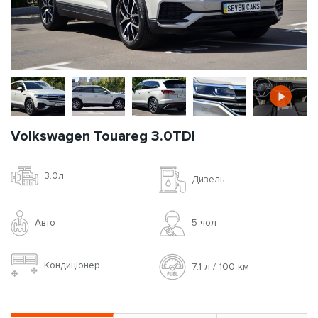
Volkswagen Touareg 3.0TDI
3.0л
Дизель
Авто
5 чoл
Кондиціонер
7.1 л / 100 км