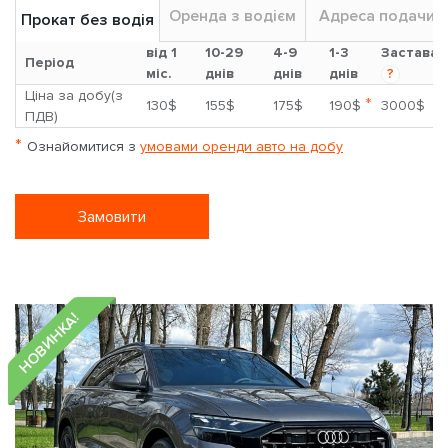
Оренда з водієм
Адреса подачи
Прокат без водія
від 1
10-29
4-9
1-3
Застава
Період
міс.
днів
днів
днів
?
Ціна за добу(з
*
130$
155$
175$
190$
3000$
ПДВ)
*
Ознайомитися з
умовами оренди авто на добу
Замовити
НОВИНКА!