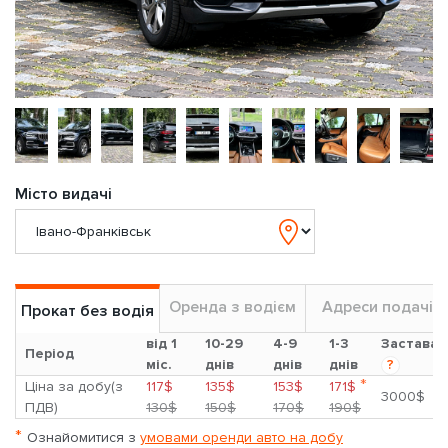
Місто видачі
Оренда з водієм
Адреси подачі
Прокат без водія
від 1
10-29
4-9
1-3
Застава
Період
міс.
днів
днів
днів
?
*
Ціна за добу(з
117$
135$
153$
171$
3000$
ПДВ)
130$
150$
170$
190$
*
Ознайомитися з
умовами оренди авто на добу