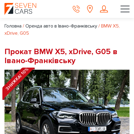
Головна
/
Оренда авто в Івано-Франківську
/
BMW X5,
xDrive, G05
Прокат BMW X5, xDrive, G05 в
Івано-Франківську
ЗНИЖКА! 10%