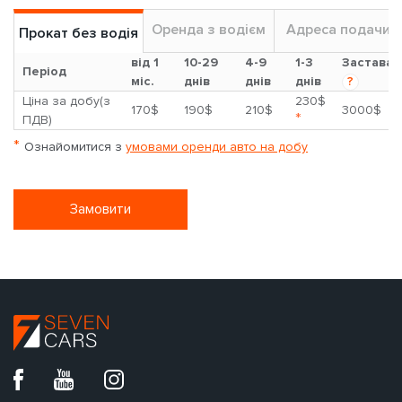
Оренда з водієм
Адреса подачи
Прокат без водія
від 1
10-29
4-9
1-3
Застава
Період
міс.
днів
днів
днів
?
Ціна за добу(з
230$
170$
190$
210$
3000$
*
ПДВ)
*
Ознайомитися з
умовами оренди авто на добу
Замовити