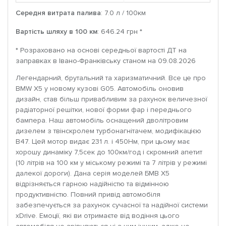
Середня витрата палива
: 7.0 л / 100км
Вартість шляху в 100 км
: 646.24 грн *
* Розраховано на основі середньої вартості ДТ на
заправках в Івано-Франківську станом на 09.08.2026
Легендарний, брутальний та харизматичний. Все це про
BMW X5 у новому кузові G05. Автомобіль оновив
дизайн, став більш привабливим за рахунок величезної
радіаторної решітки, нової форми фар і переднього
бампера. Наш автомобіль оснащений дволітровим
дизелем з твінскролем турбонагнітачем, модифікацією
B47. Цей мотор видає 231 л. і 450Нм, при цьому має
хорошу динаміку 7,5сек до 100км/год і скромний апетит
(10 літрів на 100 км у міському режимі та 7 літрів у режимі
далекої дороги). Дана серія моделей БМВ X5
відрізняється гарною надійністю та відмінною
продуктивністю. Повний привід автомобіля
забезпечується за рахунок сучасної та надійної системи
xDrive. Емоції, які ви отримаєте від водіння цього