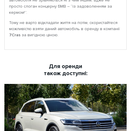
автомобіля не зрівняються ні з чим іншим, адже не
просто слоган концерну БМВ – “із задоволенням за
кермом!”.
Тому не варто відкладати життя на потім, скористайтеся
можливістю взяти даний автомобіль в оренду в компанії
7Cras
за вигідною ціною.
Для оренди
також доступні: