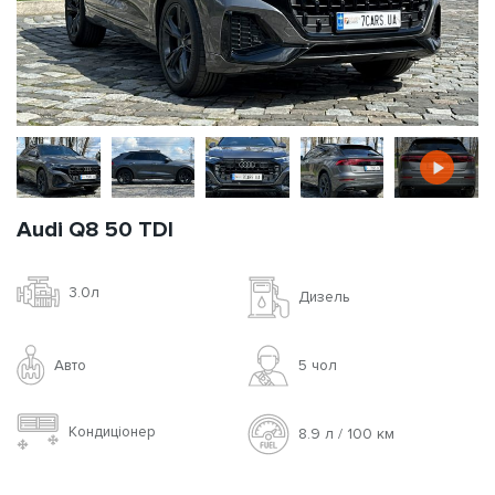
Audi Q8 50 TDI
3.0л
Дизель
Авто
5 чoл
Кондиціонер
8.9 л / 100 км