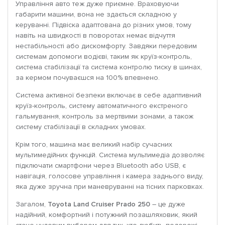
Управління авто теж дуже приємне. Враховуючи
габарити машини, вона не здається складною у
керуванні. Підвіска адаптована до різних умов, тому
навіть на швидкості в поворотах немає відчуття
нестабільності або дискомфорту. Завдяки передовим
системам допомоги водієві, таким як круїз-контроль,
система стабілізації та система контролю тиску в шинах,
за кермом почуваєшся на 100% впевнено.
Система активної безпеки включає в себе адаптивний
круїз-контроль, систему автоматичного екстреного
гальмування, контроль за мертвими зонами, а також
систему стабілізації в складних умовах.
Крім того, машина має великий набір сучасних
мультимедійних функцій. Система мультимедіа дозволяє
підключати смартфони через Bluetooth або USB, є
навігація, голосове управління і камера заднього виду,
яка дуже зручна при маневруванні на тісних парковках.
Загалом,
Toyota Land Cruiser Prado 250
– це дуже
надійний, комфортний і потужний позашляховик, який