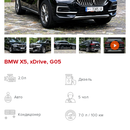
BMW X5, xDrive, G05
2,0л
Дизель
Авто
5 чoл
Кондиціонер
7.0 л / 100 км