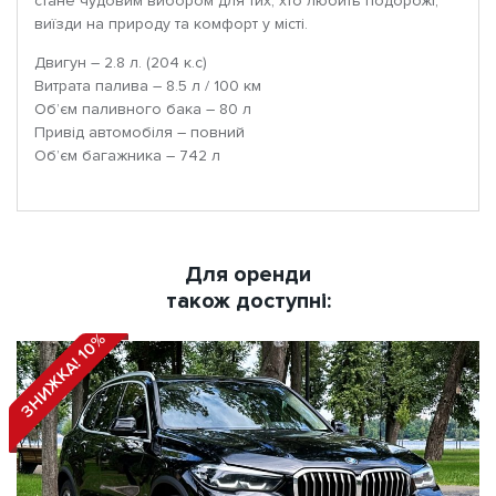
стане чудовим вибором для тих, хто любить подорожі,
виїзди на природу та комфорт у місті.
Двигун – 2.8 л. (204 к.с)
Витрата палива – 8.5 л / 100 км
Об’єм паливного бака – 80 л
Привід автомобіля – повний
Об’єм багажника – 742 л
Для оренди
також доступні:
ЗНИЖКА! 10%