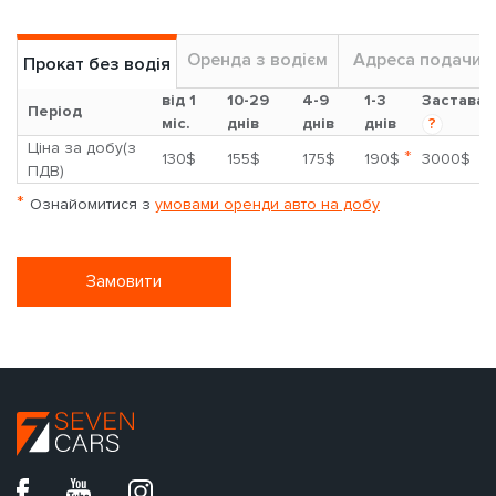
Оренда з водієм
Адреса подачи
Прокат без водія
від 1
10-29
4-9
1-3
Застава
Період
міс.
днів
днів
днів
?
Ціна за добу(з
*
130$
155$
175$
190$
3000$
ПДВ)
*
Ознайомитися з
умовами оренди авто на добу
Замовити