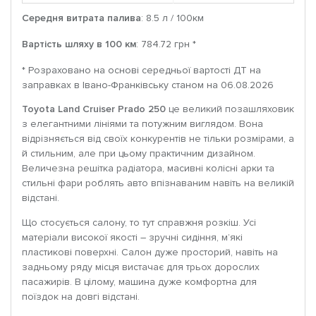
Середня витрата палива
: 8.5 л / 100км
Вартість шляху в 100 км
: 784.72 грн *
* Розраховано на основі середньої вартості ДТ на
заправках в Івано-Франківську станом на 06.08.2026
Toyota Land Cruiser Prado 250
це великий позашляховик
з елегантними лініями та потужним виглядом. Вона
відрізняється від своїх конкурентів не тільки розмірами, а
й стильним, але при цьому практичним дизайном.
Величезна решітка радіатора, масивні колісні арки та
стильні фари роблять авто впізнаваним навіть на великій
відстані.
Що стосується салону, то тут справжня розкіш. Усі
матеріали високої якості – зручні сидіння, м’які
пластикові поверхні. Салон дуже просторий, навіть на
задньому ряду місця вистачає для трьох дорослих
пасажирів. В цілому, машина дуже комфортна для
поїздок на довгі відстані.