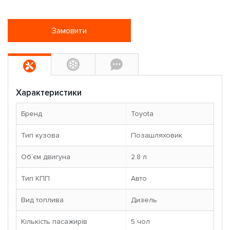
Замовити
Характеристики
Бренд
Toyota
Тип кузова
Позашляховик
Об`єм двигуна
2.8 л
Тип КПП
Авто
Вид топлива
Дизель
Кількість пасажирів
5 чoл