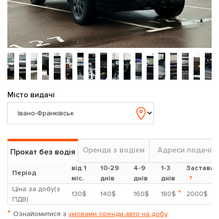
Місто видачі
Оренда з водієм
Адреси подачі
Прокат без водія
від 1
10-29
4-9
1-3
Застава
Період
міс.
днів
днів
днів
?
Ціна за добу(з
*
130$
140$
160$
180$
2000$
ПДВ)
*
Ознайомитися з
умовами оренди авто на добу