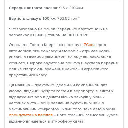
Середня витрата палива
: 9.5 л / 100км
Вартість шляху в 100 км
: 763.52 грн *
* Розраховано на основі середньої вартості A95 на
заправках у Вінниці станом на 08.08.2026
Оновлена ​​Тойота Камрі – хіт прокату в
7Cars
серед
автомобілів бізнес-класу! Автомобіль отримав новий
дизайн з цікавими рішеннями, які змусять закохатися
кожного. Широка радіаторна решітка й зухвала передня
оптика створюють враження найбільш агресивного
представника класу.
Ця машина – практично ідеальний компаньйон для
ділової людини. Зустріти гостей в аеропорту, з’їздити у
відрядження або відвідати кілька заходів у різних
частинах міста – всі ці завдання будуть вирішені з
максимальним комфортом. Більш того, таке авто можна
орендувати на весілля
– його стильний глянсовий кузов
відмінно впишеться в атмосферу свята.