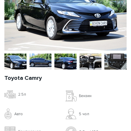
Toyota Camry
2.5л
Бензин
Авто
5 чoл