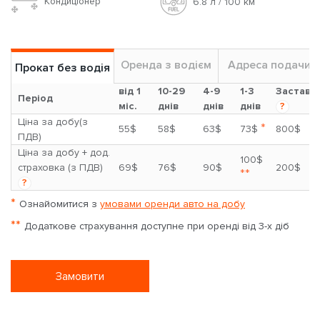
Кондиціонер
6.8 л / 100 км
Оренда з водієм
Адреса подачи
Прокат без водія
від 1
10-29
4-9
1-3
Застава
Період
міс.
днів
днів
днів
?
Ціна за добу(з
*
55$
58$
63$
73$
800$
ПДВ)
Ціна за добу + дод.
100$
страховка (з ПДВ)
69$
76$
90$
200$
**
?
*
Ознайомитися з
умовами оренди авто на добу
**
Додаткове страхування доступне при оренді від 3-х діб
Замовити