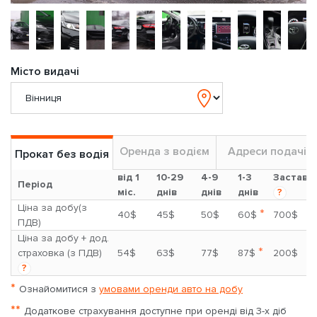
Місто видачі
Оренда з водієм
Адреси подачі
Прокат без водія
від 1
10-29
4-9
1-3
Застава
Період
міс.
днів
днів
днів
?
Ціна за добу(з
*
40$
45$
50$
60$
700$
ПДВ)
Ціна за добу + дод.
*
страховка (з ПДВ)
54$
63$
77$
87$
200$
?
*
Ознайомитися з
умовами оренди авто на добу
**
Додаткове страхування доступне при оренді від 3-х діб