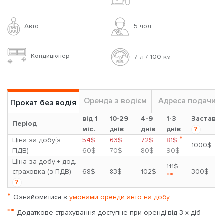
Авто
5 чoл
Кондиціонер
7 л / 100 км
Оренда з водієм
Адреса подачи
Прокат без водія
від 1
10-29
4-9
1-3
Застава
Період
міс.
днів
днів
днів
?
*
Ціна за добу(з
54$
63$
72$
81$
1000$
ПДВ)
60$
70$
80$
90$
Ціна за добу + дод.
111$
страховка (з ПДВ)
68$
83$
102$
300$
**
?
*
Ознайомитися з
умовами оренди авто на добу
**
Додаткове страхування доступне при оренді від 3-х діб