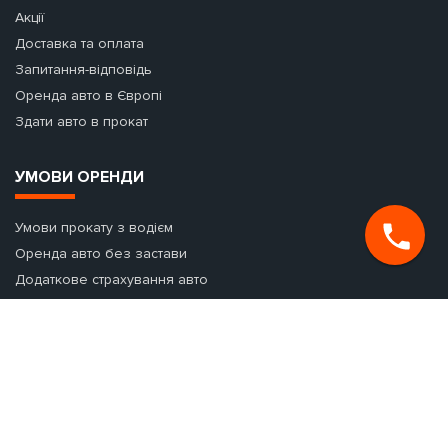
Акції
Доставка та оплата
Запитання-відповідь
Оренда авто в Європі
Здати авто в прокат
УМОВИ ОРЕНДИ
Умови прокату з водієм
Оренда авто без застави
Додаткове страхування авто
Оренда авто з виїздом за кордон
Раннє бронювання авто
Оренда авто на добу
Що таке застава і навіщо вона потрібна?
Додаткове обладнання на період оренди