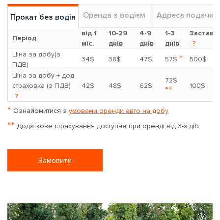
Оренда з водієм
Адреса подачи
Прокат без водія
від 1
10-29
4-9
1-3
Застава
Період
міс.
днів
днів
днів
?
Ціна за добу(з
*
34$
38$
47$
57$
500$
ПДВ)
Ціна за добу + дод.
72$
страховка (з ПДВ)
42$
48$
62$
100$
**
?
*
Ознайомитися з
умовами оренди авто на добу
**
Додаткове страхування доступне при оренді від 3-х діб
Замовити