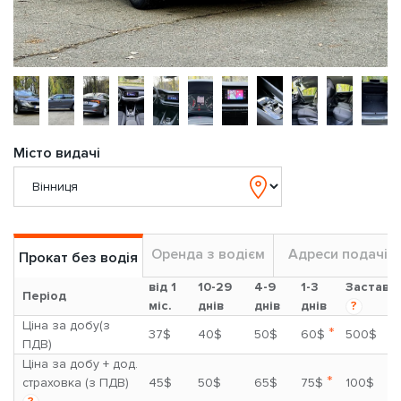
Місто видачі
Оренда з водієм
Адреси подачі
Прокат без водія
від 1
10-29
4-9
1-3
Застава
Період
міс.
днів
днів
днів
?
Ціна за добу(з
*
37$
40$
50$
60$
500$
ПДВ)
Ціна за добу + дод.
*
страховка (з ПДВ)
45$
50$
65$
75$
100$