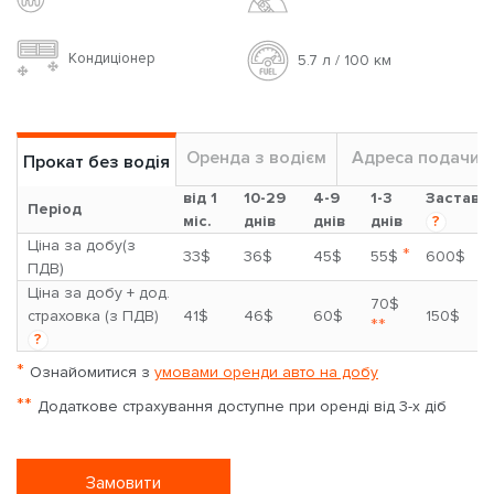
Кондиціонер
5.7 л / 100 км
Оренда з водієм
Адреса подачи
Прокат без водія
від 1
10-29
4-9
1-3
Застава
Період
міс.
днів
днів
днів
?
Ціна за добу(з
*
33$
36$
45$
55$
600$
ПДВ)
Ціна за добу + дод.
70$
страховка (з ПДВ)
41$
46$
60$
150$
**
?
*
Ознайомитися з
умовами оренди авто на добу
**
Додаткове страхування доступне при оренді від 3-х діб
Замовити