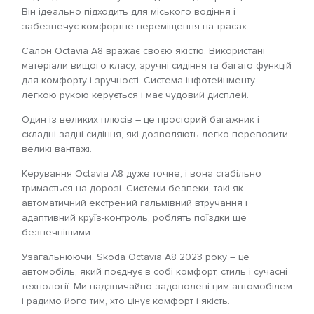
Він ідеально підходить для міського водіння і
забезпечує комфортне переміщення на трасах.
Салон Octavia A8 вражає своєю якістю. Використані
матеріали вищого класу, зручні сидіння та багато функцій
для комфорту і зручності. Система інфотейнменту
легкою рукою керується і має чудовий дисплей.
Один із великих плюсів – це просторий багажник і
складні задні сидіння, які дозволяють легко перевозити
великі вантажі.
Керування Octavia A8 дуже точне, і вона стабільно
тримається на дорозі. Системи безпеки, такі як
автоматичний екстрений гальмівний втручання і
адаптивний круїз-контроль, роблять поїздки ще
безпечнішими.
Узагальнюючи, Skoda Octavia A8 2023 року – це
автомобіль, який поєднує в собі комфорт, стиль і сучасні
технології. Ми надзвичайно задоволені цим автомобілем
і радимо його тим, хто цінує комфорт і якість.