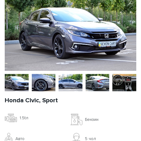
Honda Civic, Sport
1.5tл
Бензин
Авто
5 чoл