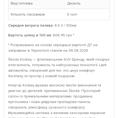
Вид топлива
Дизель
Кількість пасажирів
5 чoл
Середня витрата палива
: 6.5 л / 100км
Вартість шляху в 100 км
: 606.45 грн *
* Розраховано на основі середньої вартості ДТ на
заправках в Тернополі станом на 06.08.2026
Škoda Kodiaq — флагманським SUV бренду, який поєднує
елегантність, потужність та найсучасніші технології. Цей
автомобіль створений для тих, хто цінує комфорт,
безпеку та простір у кожній подорожі.
Інтер’єр Kodiaq вражає високою якістю виконання та
увагою до деталей, притаманною Škoda. Просторий
салон із преміальними матеріалами, продумана
ергономіка і нова цифрова приладова панель
створюють атмосферу сучасного комфорту.
Мультимедійна система з великим сенсорним екраном