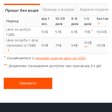
Оренда з водієм
Адреса подачи
Прокат без водія
від 1
10-29
4-9
1-3
Застава
Період
міс.
днів
днів
днів
?
Ціна за добу(з
*
50$
57$
67$
75$
1000$
ПДВ)
Ціна за добу + дод.
102$
страховка (з ПДВ)
64$
75$
94$
200$
**
?
*
Ознайомитися з
умовами оренди авто на добу
**
Додаткове страхування доступне при оренді від 3-х діб
Замовити