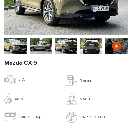
Mazda CX-5
2.0л
Бензин
Авто
5 чoл
Кондиціонер
7.4 л / 100 км