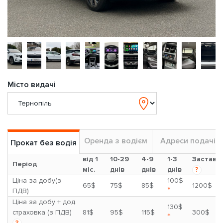
Місто видачі
Оренда з водієм
Адреси подачі
Прокат без водія
від 1
10-29
4-9
1-3
Застава
Період
міс.
днів
днів
днів
?
Ціна за добу(з
100$
65$
75$
85$
1200$
*
ПДВ)
Ціна за добу + дод.
130$
страховка (з ПДВ)
81$
95$
115$
300$
*
?