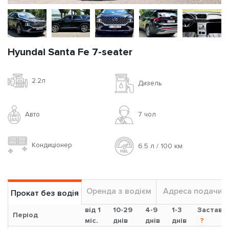
Hyundai Santa Fe 7-seater
2.2л
Дизель
Авто
7 чoл
Кондиціонер
6.5 л / 100 км
Оренда з водієм
Адреса подачи
Прокат без водія
від 1
10-29
4-9
1-3
Застава
Період
міс.
днів
днів
днів
?