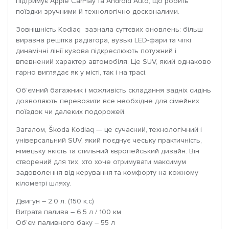
підтримує Apple CarPlay та Android Auto, що робить
поїздки зручними й технологічно досконалими.
Зовнішність Kodiaq зазнала суттєвих оновлень: більш
виразна решітка радіатора, вузькі LED-фари та чіткі
динамічні лінії кузова підкреслюють потужний і
впевнений характер автомобіля. Це SUV, який однаково
гарно виглядає як у місті, так і на трасі.
Об’ємний багажник і можливість складання задніх сидінь
дозволяють перевозити все необхідне для сімейних
поїздок чи далеких подорожей.
Загалом, Škoda Kodiaq — це сучасний, технологічний і
універсальний SUV, який поєднує чеську практичність,
німецьку якість та стильний європейський дизайн. Він
створений для тих, хто хоче отримувати максимум
задоволення від керування та комфорту на кожному
кілометрі шляху.
Двигун – 2.0 л. (150 к.с)
Витрата палива – 6,5 л / 100 км
Об’єм паливного баку – 55 л