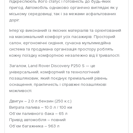
підкреслюють його статус і готовність до будь-яких
пригод. Автомобіль однаково органічно виглядає як у
міському середовищі, так і за межами асфальтованих
доріг.
Інтер’єр виконаний із якісних матеріалів та орієнтований
на максимальний комфорт усіх пасажирів. Просторий
салон, ергономічні сидіння, сучасна мультимедійна
система та продумана організація простору роблять
кожну поїздку комфортною незалежно від її тривалості.
Загалом, Land Rover Discovery P250 S — це
універсальний, комфортний та технологічний
позашляховик, який поєднує преміальний рівень
оснащення, практичність і справжні позашляхові
можливості.
Двигун – 2.0 л бензин (250 к.с.)
Витрата палива – 10.0 л / 100 км
Об’єм паливного бака – 65 л
Привід автомобіля – повний
Об’єм багажника – 963 л