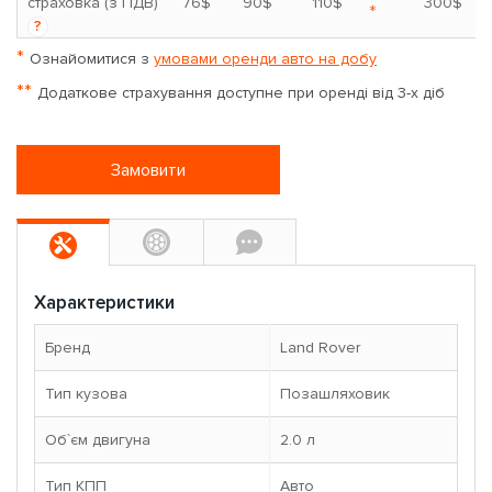
страховка (з ПДВ)
76$
90$
110$
300$
*
?
*
Ознайомитися з
умовами оренди авто на добу
**
Додаткове страхування доступне при оренді від 3-х діб
Замовити
Характеристики
Бренд
Land Rover
Тип кузова
Позашляховик
Об`єм двигуна
2.0 л
Тип КПП
Авто