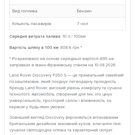
Вид топлива
Бензин
Кількість пасажирів
7 чoл
Середня витрата палива
: 10 л / 100км
Вартість шляху в 100 км
: 808.6 грн *
* Розраховано на основі середньої вартості A95 на
заправках в Івано-Франківську станом на 10.08.2026
Land Rover Discovery P250 S — це преміальний сімейний
позашляховик, який поєднує легендарну прохідність
бренду Land Rover, високий рівень комфорту та сучасні
технології. Автомобіль створений для тих, хто цінує
універсальність, просторий салон і впевненість за
кермом у будь-яких умовах.
Зовнішній вигляд Discovery вирізняється впізнаваним
британським дизайном: масивний кузов, елегантні лінії,
сучасна світлодіодна оптика та характерний силует