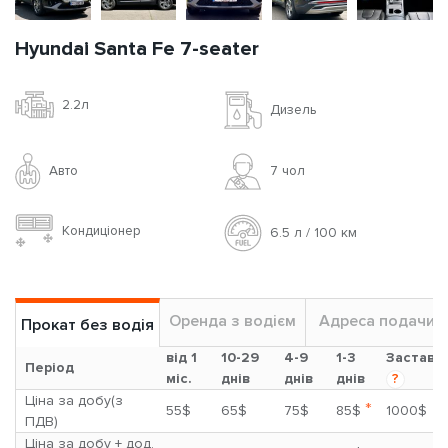
Hyundai Santa Fe 7-seater
2.2л
Дизель
Авто
7 чoл
Кондиціонер
6.5 л / 100 км
Оренда з водієм
Адреса подачи
Прокат без водія
від 1
10-29
4-9
1-3
Застава
Період
міс.
днів
днів
днів
?
Ціна за добу(з
*
55$
65$
75$
85$
1000$
ПДВ)
Ціна за добу + дод.