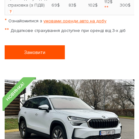
112$
страховка (з ПДВ)
69$
83$
102$
300$
**
?
*
Ознайомитися з
умовами оренди авто на добу
**
Додаткове страхування доступне при оренді від 3-х діб
Замовити
НОВИНКА!