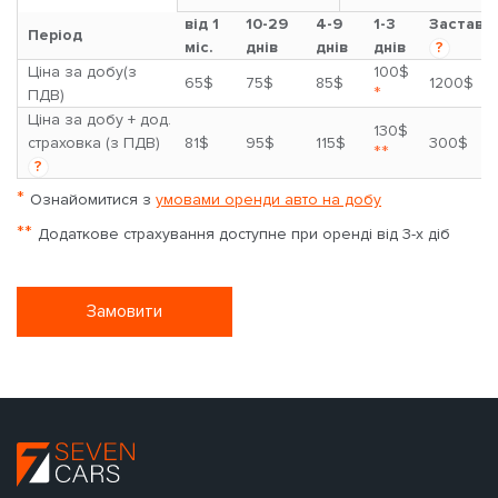
від 1
10-29
4-9
1-3
Застава
Період
міс.
днів
днів
днів
?
Ціна за добу(з
100$
65$
75$
85$
1200$
*
ПДВ)
Ціна за добу + дод.
130$
страховка (з ПДВ)
81$
95$
115$
300$
**
?
*
Ознайомитися з
умовами оренди авто на добу
**
Додаткове страхування доступне при оренді від 3-х діб
Замовити