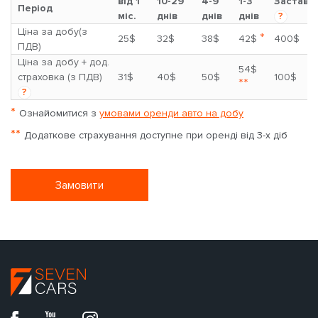
від 1
10-29
4-9
1-3
Застава
Період
міс.
днів
днів
днів
?
Ціна за добу(з
*
25$
32$
38$
42$
400$
ПДВ)
Ціна за добу + дод.
54$
страховка (з ПДВ)
31$
40$
50$
100$
**
?
*
Ознайомитися з
умовами оренди авто на добу
**
Додаткове страхування доступне при оренді від 3-х діб
Замовити