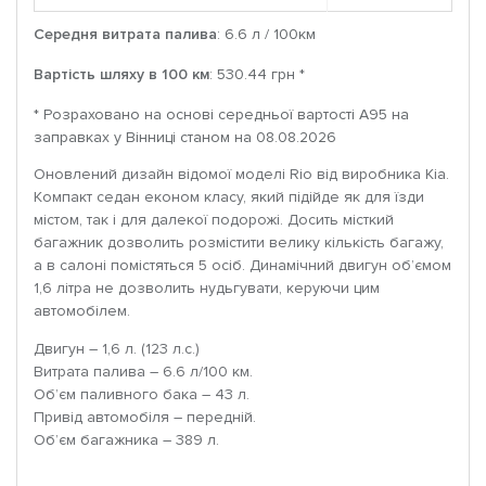
Середня витрата палива
: 6.6 л / 100км
Вартість шляху в 100 км
: 530.44 грн *
* Розраховано на основі середньої вартості A95 на
заправках у Вінниці станом на 08.08.2026
Оновлений дизайн відомої моделі Rio від виробника Kia.
Компакт седан економ класу, який підійде як для їзди
містом, так і для далекої подорожі. Досить місткий
багажник дозволить розмістити велику кількість багажу,
а в салоні помістяться 5 осіб. Динамічний двигун об’ємом
1,6 літра не дозволить нудьгувати, керуючи цим
автомобілем.
Двигун – 1,6 л. (123 л.с.)
Витрата палива – 6.6 л/100 км.
Об’єм паливного бака – 43 л.
Привід автомобіля – передній.
Об’єм багажника – 389 л.