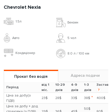
Chevrolet Nexia
1.5л
Бензин
Авто
5 чoл
Кондиціонер
8.0 л / 100 км
Адреса подачи
Прокат без водія
від 1
10-29
4-9
1-3
Застава
Період
міс.
днів
днів
днів
?
Ціна за добу(з
*
23$
28$
33$
38$
400$
ПДВ)
Ціна за добу + дод.
50$
страховка (з ПДВ)
29$
36$
45$
80$