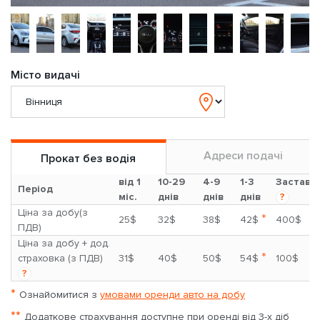
Місто видачі
Адреси подачі
Прокат без водія
від 1
10-29
4-9
1-3
Застава
Період
міс.
днів
днів
днів
?
Ціна за добу(з
*
25$
32$
38$
42$
400$
ПДВ)
Ціна за добу + дод.
*
страховка (з ПДВ)
31$
40$
50$
54$
100$
?
*
Ознайомитися з
умовами оренди авто на добу
**
Додаткове страхування доступне при оренді від 3-х діб