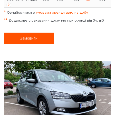
**
?
*
Ознайомитися з
умовами оренди авто на добу
**
Додаткове страхування доступне при оренді від 3-х діб
Замовити