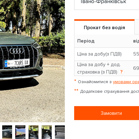
Прокат без водія
Період
ві
Ціна за добу(з ПДВ)
5
Ціна за добу + дод.
6
страховка (з ПДВ)
?
*
Ознайомитися з
умовами оре
**
Додаткове страхування досту
Замовити