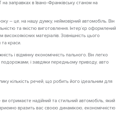
Т на заправках в Івано-Франківську станом на
оку – це, на нашу думку, неймовірний автомобіль. Він
ьністю та якістю виготовлення. Інтер’єр оформлений
 високоякісних матеріалів. Зовнішність цього
 та краси.
ість і відмінну економічність пального. Він легко
и подорожами, і завдяки передньому приводу, авто
ку кількість речей, що робить його ідеальним для
 ви отримаєте надійний та стильний автомобіль, який
 приємно вразить вас своєю динамікою, економічністю