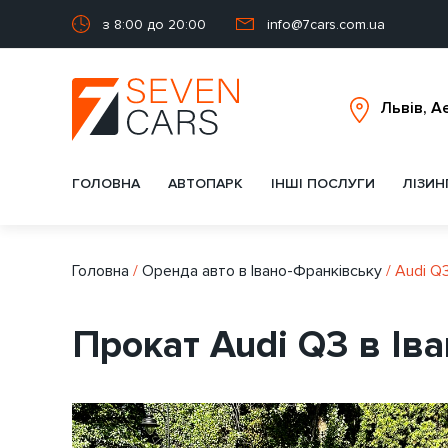
з 8:00 до 20:00
info@7cars.com.ua
ГОЛОВНА
АВТОПАРК
ІНШІ ПОСЛУГИ
ЛІЗИН
Головна
/
Оренда авто в Івано-Франківську
/
Audi Q
Прокат Audi Q3 в Ів