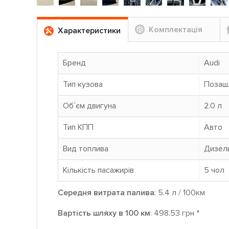
Комплектація
Характеристики
Бренд
Audi
Тип кузова
Позаш
Об`єм двигуна
2.0 л
Тип КПП
Авто
Вид топлива
Дизел
Кількість пасажирів
5 чoл
Середня витрата палива
: 5.4 л / 100км
Вартість шляху в 100 км
: 498.53 грн *