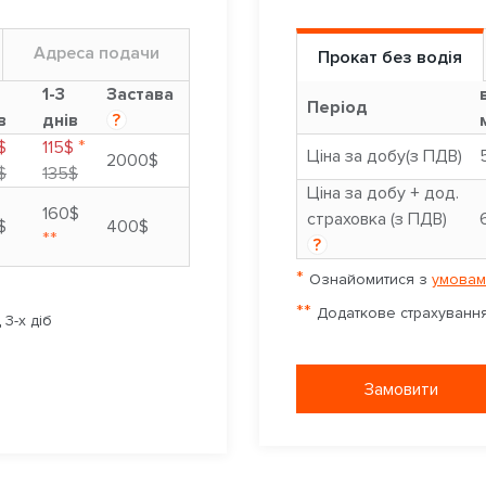
Адреса подачи
Прокат без водія
9
1-3
Застава
Період
в
днів
?
*
$
115$
Ціна за добу(з ПДВ)
2000$
$
135$
Ціна за добу + дод.
160$
страховка (з ПДВ)
$
400$
**
?
*
Ознайомитися з
умовам
**
Додаткове страхування 
3-х діб
Замовити