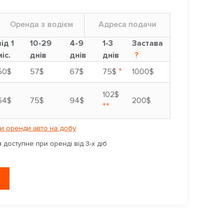
Оренда з водієм
Адреса подачи
від 1
10-29
4-9
1-3
Застава
міс.
днів
днів
днів
?
*
50$
57$
67$
75$
1000$
102$
64$
75$
94$
200$
**
и оренди авто на добу
доступне при оренді від 3-х діб