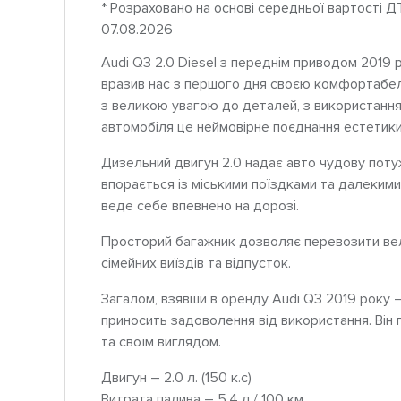
* Розраховано на основі середньої вартості Д
07.08.2026
Audi Q3 2.0 Diesel з переднім приводом 2019 р
вразив нас з першого дня своєю комфортабел
з великою увагою до деталей, з використанням
автомобіля це неймовірне поєднання естетики
Дизельний двигун 2.0 надає авто чудову потужн
впорається із міськими поїздками та далеким
веде себе впевнено на дорозі.
Просторий багажник дозволяє перевозити вели
сімейних виїздів та відпусток.
Загалом, взявши в оренду Audi Q3 2019 року –
приносить задоволення від використання. Він
та своїм виглядом.
Двигун – 2.0 л. (150 к.с)
Витрата палива – 5,4 л / 100 км