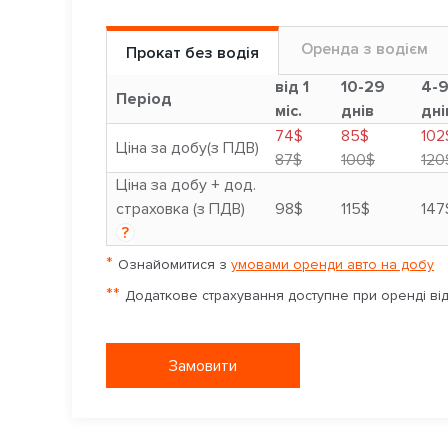
Оренда з водієм
Прокат без водія
від 1
10-29
4-
Період
міс.
днів
дні
74$
85$
102
Ціна за добу(з ПДВ)
87$
100$
120
Ціна за добу + дод.
страховка (з ПДВ)
98$
115$
147
?
*
Ознайомитися з
умовами оренди авто на добу
**
Додаткове страхування доступне при оренді від 
Замовити