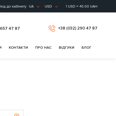
хід до кабінету
1 USD = 45.00 UAH
UA
USD
+38 (032) 290 47 87
 657 47 87
И
КОНТАКТИ
ПРО НАС
ВІДГУКИ
БЛОГ