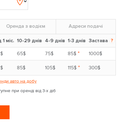
Оренда з водієм
Адреси подачі
д 1 міс.
10-29 днів
4-9 днів
1-3 днів
Застава
?
*
5$
65$
75$
85$
1000$
*
9$
85$
105$
115$
300$
нди авто на добу
пне при оренді від 3-х діб