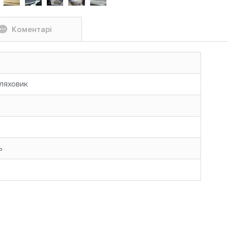
Коментарі
ляховик
ь