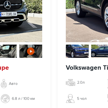
upe
Volkswagen Ti
2.0л
Авто
5 чoл
6.8 л / 100 км