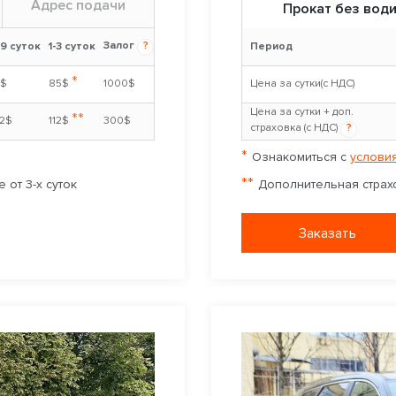
Адрес подачи
Прокат без вод
Залог
?
-9 суток
1-3 суток
Период
*
5$
85$
1000$
Цена за сутки(с НДС)
Цена за сутки + доп.
**
02$
112$
300$
страховка (с НДС)
?
*
Ознакомиться с
условия
**
 от 3-х суток
Дополнительная страхо
Заказать