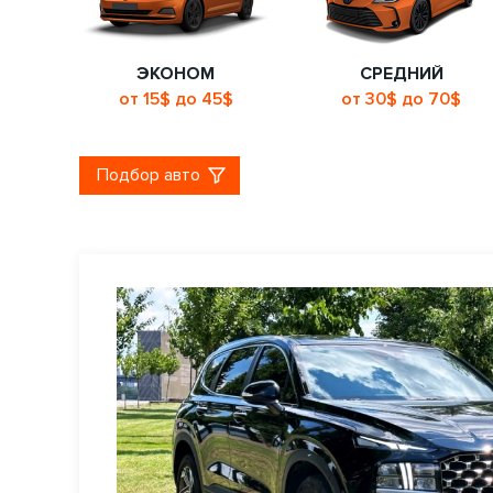
ЭКОНОМ
СРЕДНИЙ
от 15$ до 45$
от 30$ до 70$
Подбор авто