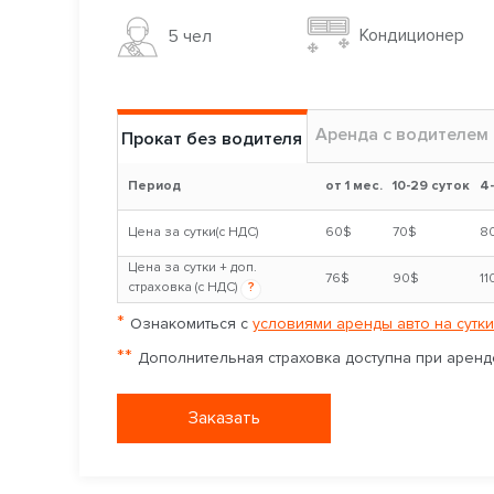
Кондиционер
5 чел
Аренда с водителем
Прокат без водителя
Период
от 1 мес.
10-29 суток
4
Цена за сутки(с НДС)
60$
70$
8
Цена за сутки + доп.
76$
90$
11
страховка (с НДС)
?
*
Ознакомиться с
условиями аренды авто на сутки
**
Дополнительная страховка доступна при аренде
Заказать