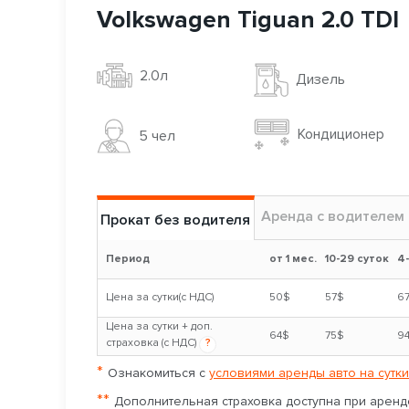
Volkswagen Tiguan 2.0 TDI
2.0л
Дизель
Кондиционер
5 чел
Аренда с водителем
Прокат без водителя
Период
от 1 мес.
10-29 суток
4
Цена за сутки(с НДС)
50$
57$
6
Цена за сутки + доп.
64$
75$
9
страховка (с НДС)
?
*
Ознакомиться с
условиями аренды авто на сутки
**
Дополнительная страховка доступна при аренде