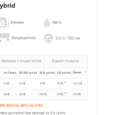
ybrid
Авто
Бензин
Кондиционер
5.0 л / 100 км
Аренда с водителем
Адрес подачи
Залог
?
от 1 мес.
10-29 суток
4-9 суток
1-3 суток
*
53$
60$
70$
80$
1000$
**
69$
80$
100$
110$
300$
ми аренды авто на сутки
вка доступна при аренде от 3-х суток