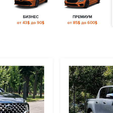
БИЗНЕС
ПРЕМИУМ
от 43$ до 90$
от 85$ до 600$