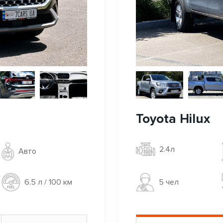
Toyota Hilux
2.4л
Авто
5 чел
6.5 л / 100 км