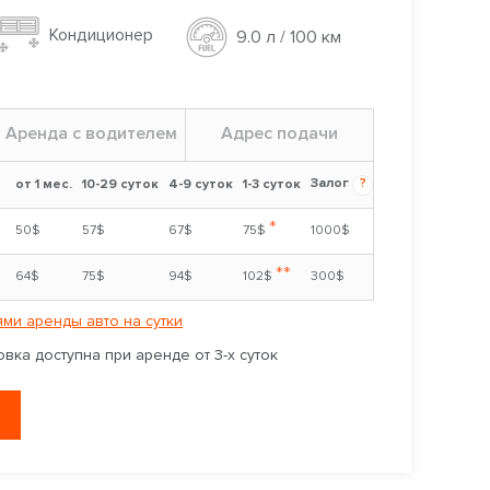
Кондиционер
9.0 л / 100 км
Аренда с водителем
Адрес подачи
Залог
?
от 1 мес.
10-29 суток
4-9 суток
1-3 суток
*
50$
57$
67$
75$
1000$
**
64$
75$
94$
102$
300$
ми аренды авто на сутки
вка доступна при аренде от 3-х суток