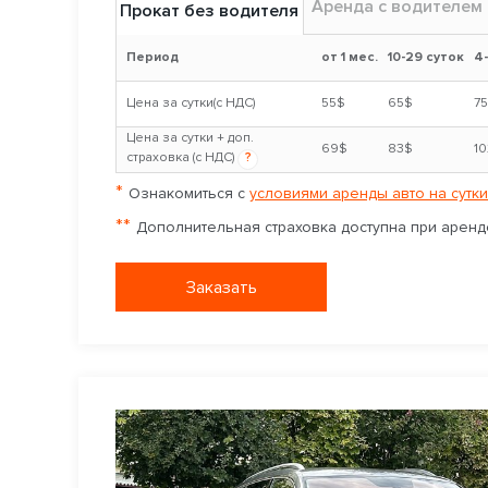
Аренда с водителем
Прокат без водителя
Период
от 1 мес.
10-29 суток
4
Цена за сутки(с НДС)
55$
65$
7
Цена за сутки + доп.
69$
83$
1
страховка (с НДС)
?
*
Ознакомиться с
условиями аренды авто на сутки
**
Дополнительная страховка доступна при аренде
Заказать