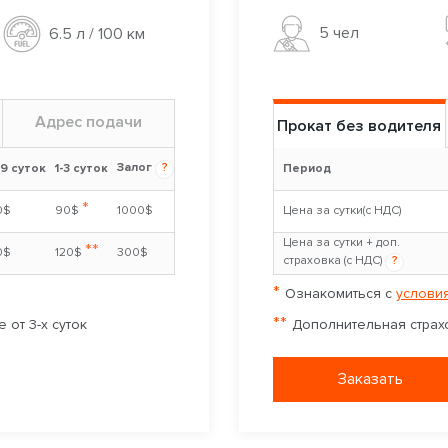
5 чел
6.5 л / 100 км
Адрес подачи
Прокат без водителя
Залог
?
-9 суток
1-3 суток
Период
*
0$
90$
1000$
Цена за сутки(с НДС)
Цена за сутки + доп.
**
0$
120$
300$
страховка (с НДС)
?
*
Ознакомиться с
условия
**
 от 3-х суток
Дополнительная страхо
Заказать