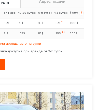
Адрес подачи
ителя
Залог
?
от 1 мес.
10-29 суток
4-9 суток
1-3 суток
*
65$
75$
85$
95$
1000$
**
81$
105$
115$
125$
300$
ми аренды авто на сутки
вка доступна при аренде от 3-х суток