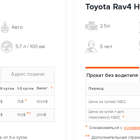
Toyota Rav4 H
2.5л
Авто
5 чел
5.7 л / 100 км
Адрес подачи
Прокат без водителя
Залог
?
-9 суток
1-3 суток
Период
*
7$
75$
1000$
Цена за сутки(с НДС)
Цена за сутки + доп.
**
4$
102$
200$
страховка (с НДС)
?
*
Ознакомиться с
условия
**
 от 3-х суток
Дополнительная страхо