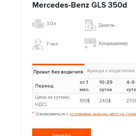
Mercedes-Benz GLS 350d
3.0л
Дизель
Кондиционер
7 чел
Аренда с водителем
Прокат без водителя
от 1
10-29
4-9
Период
мес.
суток
сут
Цена за сутки(с
190$
240$
270
НДС)
*
Ознакомиться с
условиями аренды авто на сутки
Заказать