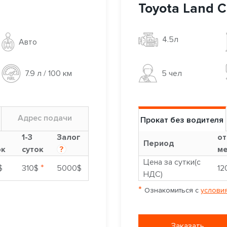
Toyota Land Cr
4.5л
Авто
5 чел
7.9 л / 100 км
Адрес подачи
Прокат без водителя
1-3
Залог
от
Период
ок
суток
?
ме
Цена за сутки(с
*
$
310$
5000$
12
НДС)
*
Ознакомиться с
условия
Заказать