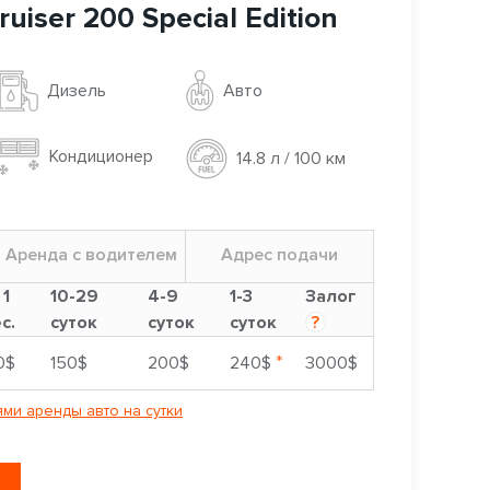
uiser 200 Special Edition
Авто
Дизель
Кондиционер
14.8 л / 100 км
Аренда с водителем
Адрес подачи
 1
10-29
4-9
1-3
Залог
с.
суток
суток
суток
?
*
0$
150$
200$
240$
3000$
ми аренды авто на сутки