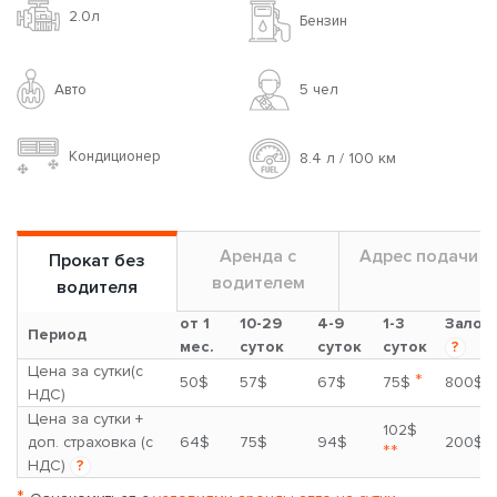
2.0л
Бензин
Авто
5 чел
Кондиционер
8.4 л / 100 км
Аренда с
Адрес подачи
Прокат без
водителем
водителя
от 1
10-29
4-9
1-3
Залог
Период
мес.
суток
суток
суток
?
Цена за сутки(с
*
50$
57$
67$
75$
800$
НДС)
Цена за сутки +
102$
доп. страховка (с
64$
75$
94$
200$
**
НДС)
?
*