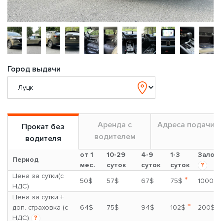
Город выдачи
Аренда с
Адреса подачи
Прокат без
водителем
водителя
от 1
10-29
4-9
1-3
Залог
Период
мес.
суток
суток
суток
?
Цена за сутки(с
*
50$
57$
67$
75$
1000$
НДС)
Цена за сутки +
*
доп. страховка (с
64$
75$
94$
102$
200$
НДС)
?