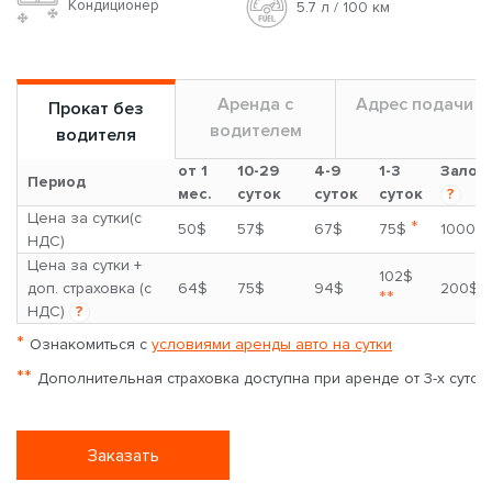
Кондиционер
5.7 л / 100 км
Аренда с
Адрес подачи
Прокат без
водителем
водителя
от 1
10-29
4-9
1-3
Залог
Период
мес.
суток
суток
суток
?
Цена за сутки(с
*
50$
57$
67$
75$
1000$
НДС)
Цена за сутки +
102$
доп. страховка (с
64$
75$
94$
200$
**
НДС)
?
*
Ознакомиться с
условиями аренды авто на сутки
**
Дополнительная страховка доступна при аренде от 3-х суток
Заказать