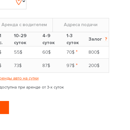
Аренда с водителем
Адреса подачи
1
10-29
4-9
1-3
Залог
?
с.
суток
суток
суток
*
$
55$
60$
70$
800$
*
$
73$
87$
97$
200$
ренды авто на сутки
оступна при аренде от 3-х суток