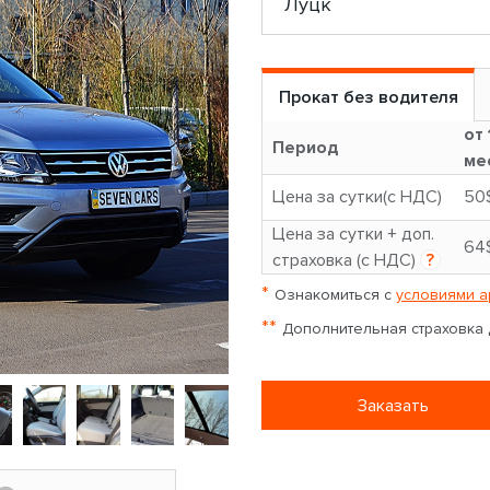
Прокат без водителя
от 
Период
ме
Цена за сутки(с НДС)
50
Цена за сутки + доп.
64
страховка (с НДС)
?
*
Ознакомиться с
условиями а
**
Дополнительная страховка д
Заказать