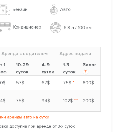
Авто
Бензин
Кондиционер
6.8 л / 100 км
Аренда с водителем
Адрес подачи
т 1
10-29
4-9
1-3
Залог
ес.
суток
суток
суток
?
*
0$
57$
67$
75$
800$
**
4$
75$
94$
102$
200$
ми аренды авто на сутки
вка доступна при аренде от 3-х суток