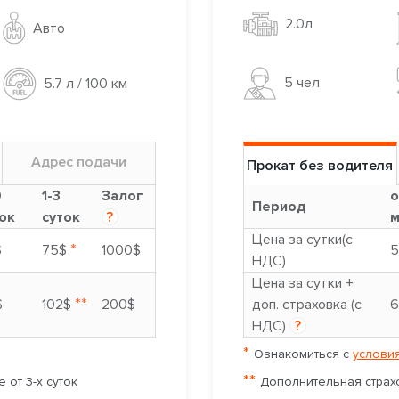
2.0л
Авто
5 чел
5.7 л / 100 км
Адрес подачи
Прокат без водителя
9
1-3
Залог
о
Период
ок
суток
?
м
Цена за сутки(с
*
$
75$
1000$
5
НДС)
Цена за сутки +
**
$
102$
200$
доп. страховка (с
6
НДС)
?
*
Ознакомиться с
условия
**
 от 3-х суток
Дополнительная страхо