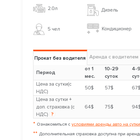
2.0л
Дизель
Кондиционер
5 чел
Аренда с водителем
Прокат без водителя
от 1
10-29
4-
Период
мес.
суток
сут
Цена за сутки(с
50$
57$
67
НДС)
Цена за сутки +
доп. страховка (с
64$
75$
94
НДС)
?
*
Ознакомиться с
условиями аренды авто на сутки
**
Дополнительная страховка доступна при аренде