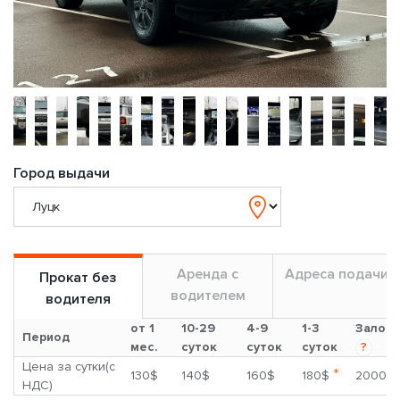
Город выдачи
Аренда с
Адреса подачи
Прокат без
водителем
водителя
от 1
10-29
4-9
1-3
Залог
Период
мес.
суток
суток
суток
?
Цена за сутки(с
*
130$
140$
160$
180$
2000$
НДС)