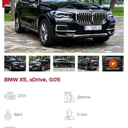
BMW X5, xDrive, G05
2,0л
Дизель
Авто
5 чел