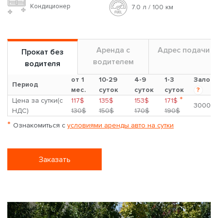
Кондиционер
7.0 л / 100 км
Аренда с
Адрес подачи
Прокат без
водителем
водителя
от 1
10-29
4-9
1-3
Залог
Период
мес.
суток
суток
суток
?
*
Цена за сутки(с
117$
135$
153$
171$
3000$
НДС)
130$
150$
170$
190$
*
Ознакомиться с
условиями аренды авто на сутки
Заказать