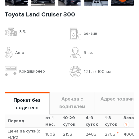
Toyota Land Cruiser 300
3.5л
Бензин
Авто
5 чел
Кондиционер
12.1 л / 100 км
Аренда с
Адрес подачи
Прокат без
водителем
водителя
от 1
10-29
4-9
1-3
Залог
Период
мес.
суток
суток
суток
?
Цена за сутки(с
*
160$
215$
240$
270$
4000$
НДС)