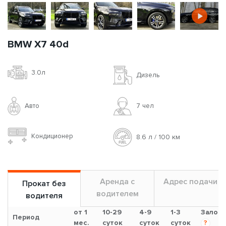
BMW X7 40d
3.0л
Дизель
Авто
7 чел
Кондиционер
8.6 л / 100 км
Аренда с
Адрес подачи
Прокат без
водителем
водителя
от 1
10-29
4-9
1-3
Залог
Период
мес.
суток
суток
суток
?