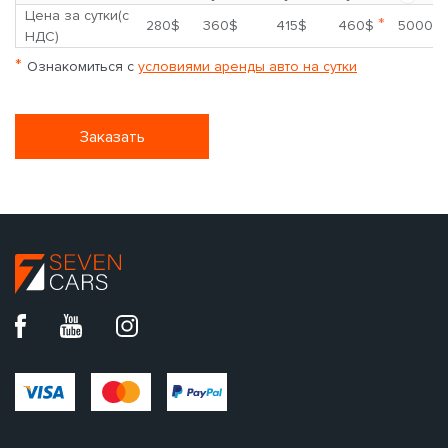
Цена за сутки(с
*
280$
360$
415$
460$
5000$
НДС)
*
Ознакомиться с
условиями аренды авто на сутки
Заказать