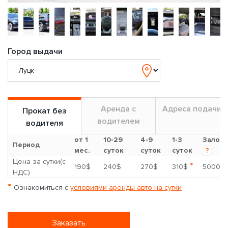
Город выдачи
Аренда с
Адреса подачи
Прокат без
водителем
водителя
от 1
10-29
4-9
1-3
Залог
Период
мес.
суток
суток
суток
?
Цена за сутки(с
*
190$
240$
270$
310$
5000$
НДС)
*
Ознакомиться с
условиями аренды авто на сутки
Заказать