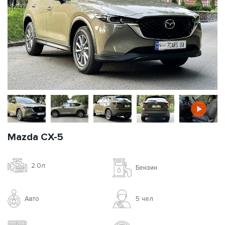
Mazda CX-5
2.0л
Бензин
Авто
5 чел