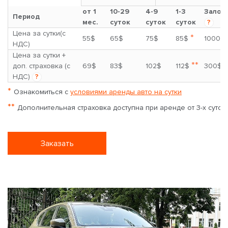
от 1
10-29
4-9
1-3
Залог
Период
мес.
суток
суток
суток
?
Цена за сутки(с
*
55$
65$
75$
85$
1000$
НДС)
Цена за сутки +
**
доп. страховка (с
69$
83$
102$
112$
300$
НДС)
?
*
Ознакомиться с
условиями аренды авто на сутки
**
Дополнительная страховка доступна при аренде от 3-х суток
Заказать