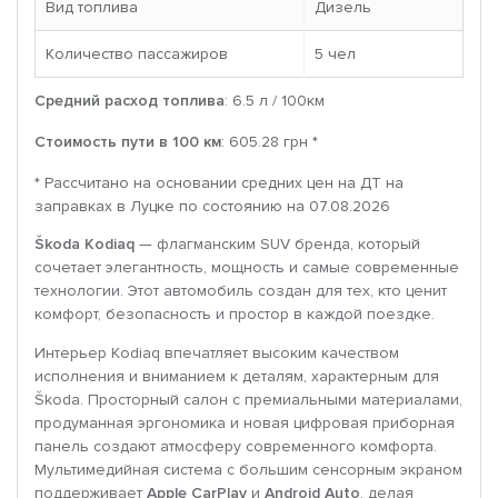
Вид топлива
Дизель
Количество пассажиров
5 чел
Средний расход топлива
: 6.5 л / 100км
Стоимость пути в 100 км
: 605.28 грн *
* Рассчитано на основании средних цен на ДТ на
заправках в Луцке по состоянию на 07.08.2026
Škoda Kodiaq
— флагманским SUV бренда, который
сочетает элегантность, мощность и самые современные
технологии. Этот автомобиль создан для тех, кто ценит
комфорт, безопасность и простор в каждой поездке.
Интерьер Kodiaq впечатляет высоким качеством
исполнения и вниманием к деталям, характерным для
Škoda. Просторный салон с премиальными материалами,
продуманная эргономика и новая цифровая приборная
панель создают атмосферу современного комфорта.
Мультимедийная система с большим сенсорным экраном
поддерживает
Apple CarPlay
и
Android Auto
, делая