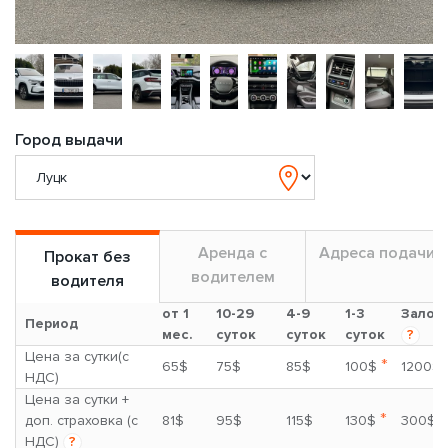
Город выдачи
Аренда с
Адреса подачи
Прокат без
водителем
водителя
от 1
10-29
4-9
1-3
Залог
Период
мес.
суток
суток
суток
?
Цена за сутки(с
*
65$
75$
85$
100$
1200$
НДС)
Цена за сутки +
*
доп. страховка (с
81$
95$
115$
130$
300$
НДС)
?