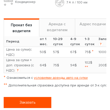
Кондиционер
7.4 л / 100 км
Аренда с
Адрес подачи
Прокат без
водителем
водителя
от 1
10-29
4-9
1-3
Залог
Период
мес.
суток
суток
суток
?
Цена за сутки(с
*
50$
57$
67$
75$
1000$
НДС)
Цена за сутки +
102$
доп. страховка (с
64$
75$
94$
200$
**
НДС)
?
*
Ознакомиться с
условиями аренды авто на сутки
**
Дополнительная страховка доступна при аренде от 3-х суток
Заказать