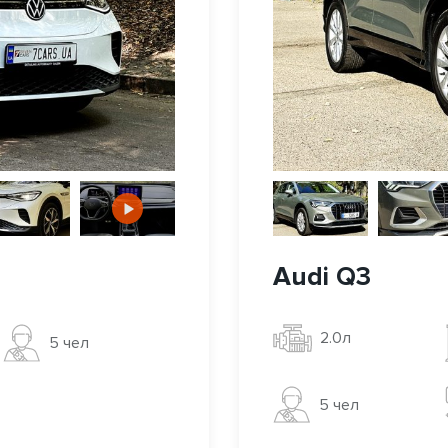
Audi Q3
2.0л
5 чел
5 чел