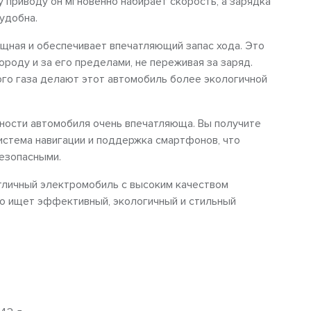
 приводу он мгновенно набирает скорость, а зарядка
удобна.
ощная и обеспечивает впечатляющий запас хода. Это
ороду и за его пределами, не переживая за заряд.
го газа делают этот автомобиль более экологичной
сности автомобиля очень впечатляюща. Вы получите
истема навигации и поддержка смартфонов, что
езопасными.
 отличный электромобиль с высоким качеством
то ищет эффективный, экологичный и стильный