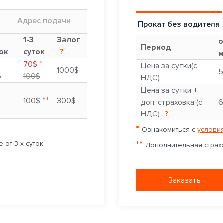
Адрес подачи
Прокат без водителя
9
1-3
Залог
о
Период
ок
суток
?
м
*
$
70$
Цена за сутки(с
1000$
5
$
100$
НДС)
Цена за сутки +
**
$
100$
300$
доп. страховка (с
6
НДС)
?
*
Ознакомиться с
условия
**
 от 3-х суток
Дополнительная страхо
Заказать