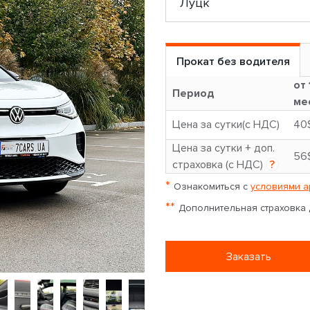
Прокат без водителя
от 
Период
ме
Цена за сутки(с НДС)
40
Цена за сутки + доп.
56
страховка (с НДС)
?
*
Ознакомиться с
условиями а
**
Дополнительная страховка д
Заказать