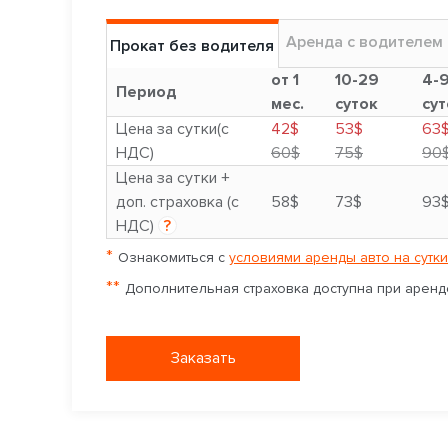
Аренда с водителем
Прокат без водителя
от 1
10-29
4-
Период
мес.
суток
сут
Цена за сутки(с
42$
53$
63
НДС)
60$
75$
90
Цена за сутки +
доп. страховка (с
58$
73$
93
НДС)
?
*
Ознакомиться с
условиями аренды авто на сутки
**
Дополнительная страховка доступна при аренде
Заказать