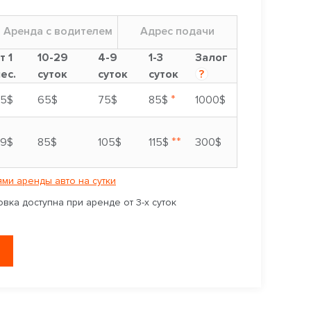
Аренда с водителем
Адрес подачи
т 1
10-29
4-9
1-3
Залог
ес.
суток
суток
суток
?
*
5$
65$
75$
85$
1000$
**
9$
85$
105$
115$
300$
ми аренды авто на сутки
вка доступна при аренде от 3-х суток