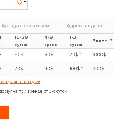
Аренда с водителем
Адреса подачи
1
10-29
4-9
1-3
Залог
?
с.
суток
суток
суток
*
$
50$
60$
70$
1000$
*
$
70$
90$
100$
300$
ренды авто на сутки
оступна при аренде от 3-х суток