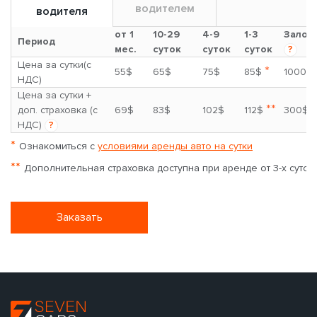
водителем
водителя
от 1
10-29
4-9
1-3
Залог
Период
мес.
суток
суток
суток
?
Цена за сутки(с
*
55$
65$
75$
85$
1000$
НДС)
Цена за сутки +
**
доп. страховка (с
69$
83$
102$
112$
300$
НДС)
?
*
Ознакомиться с
условиями аренды авто на сутки
**
Дополнительная страховка доступна при аренде от 3-х суток
Заказать