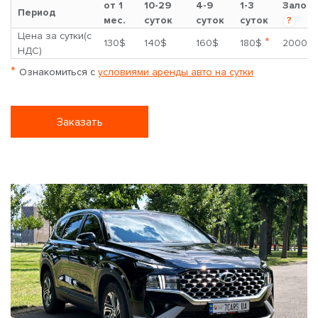
от 1
10-29
4-9
1-3
Залог
Период
мес.
суток
суток
суток
?
Цена за сутки(с
*
130$
140$
160$
180$
2000$
НДС)
*
Ознакомиться с
условиями аренды авто на сутки
Заказать