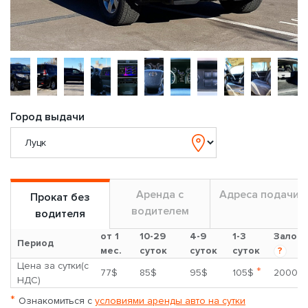
Город выдачи
Аренда с
Адреса подачи
Прокат без
водителем
водителя
от 1
10-29
4-9
1-3
Залог
Период
мес.
суток
суток
суток
?
Цена за сутки(с
*
77$
85$
95$
105$
2000$
НДС)
*
Ознакомиться с
условиями аренды авто на сутки