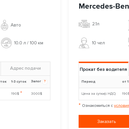
Mercedes-Benz
2.1л
Авто
10 чел
10.0 л / 100 км
Адрес подачи
Прокат без водителя
Залог
?
уток
1-3 суток
Период
от 1
*
190$
3000$
Цена за сутки(с НДС)
190
*
Ознакомиться с
условия
Заказать