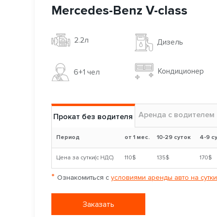
Mercedes-Benz V-class
2.2л
Дизель
Кондиционер
6+1 чел
Аренда с водителем
Прокат без водителя
Период
от 1 мес.
10-29 суток
4-9 с
Цена за сутки(с НДС)
110$
135$
170$
*
Ознакомиться с
условиями аренды авто на сутки
Заказать