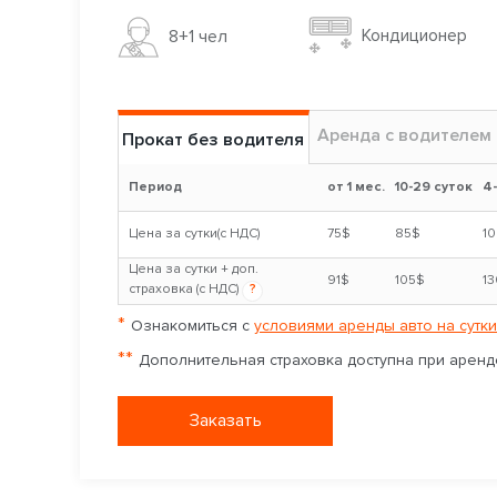
Кондиционер
8+1 чел
Аренда с водителем
Прокат без водителя
Период
от 1 мес.
10-29 суток
4
Цена за сутки(с НДС)
75$
85$
1
Цена за сутки + доп.
91$
105$
1
страховка (с НДС)
?
*
Ознакомиться с
условиями аренды авто на сутки
**
Дополнительная страховка доступна при аренде
Заказать