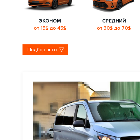
ЭКОНОМ
СРЕДНИЙ
от 15$ до 45$
от 30$ до 70$
Подбор авто