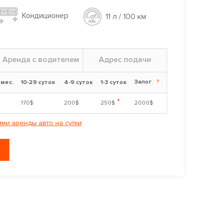
Кондиционер
11 л / 100 км
Аренда с водителем
Адрес подачи
Залог
?
 мес.
10-29 суток
4-9 суток
1-3 суток
*
$
170$
200$
250$
2000$
ми аренды авто на сутки