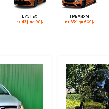
БИЗНЕС
ПРЕМИУМ
от 43$ до 90$
от 85$ до 600$