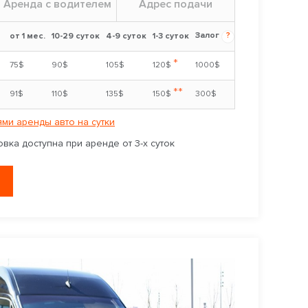
Аренда с водителем
Адрес подачи
Залог
?
от 1 мес.
10-29 суток
4-9 суток
1-3 суток
*
75$
90$
105$
120$
1000$
**
91$
110$
135$
150$
300$
ми аренды авто на сутки
вка доступна при аренде от 3-х суток