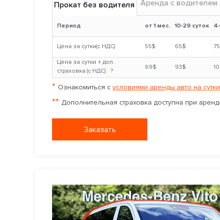
Аренда с водителем
Прокат без водителя
Период
от 1 мес.
10-29 суток
4
Цена за сутки(с НДС)
55$
65$
7
Цена за сутки + доп.
69$
93$
1
страховка (с НДС)
?
*
Ознакомиться с
условиями аренды авто на сутки
**
Дополнительная страховка доступна при аренде
Заказать