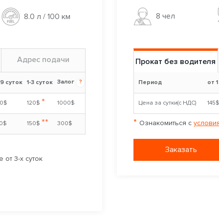
8 чел
8.0 л / 100 км
Адрес подачи
Прокат без водителя
Залог
?
-9 суток
1-3 суток
Период
от 1
*
00$
120$
1000$
Цена за сутки(с НДС)
145
**
*
Ознакомиться с
условия
30$
150$
300$
Заказать
 от 3-х суток