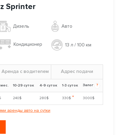
 Sprinter
Авто
Дизель
Кондиционер
13 л / 100 км
Аренда с водителем
Адрес подачи
Залог
?
 мес.
10-29 суток
4-9 суток
1-3 суток
*
$
240$
280$
330$
3000$
ми аренды авто на сутки