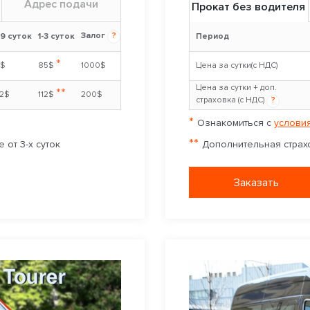
Адрес подачи
Прокат без водителя
Залог
?
-9 суток
1-3 суток
Период
*
5$
85$
1000$
Цена за сутки(с НДС)
Цена за сутки + доп.
**
02$
112$
200$
страховка (с НДС)
?
*
Ознакомиться с
условия
**
 от 3-х суток
Дополнительная страхо
Заказать