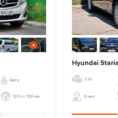
Hyundai Stari
2.2л
Авто
9 чел
12.0 л / 100 км