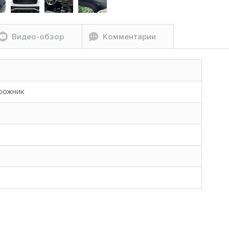
Видео-обзор
Комментарии
рожник
н