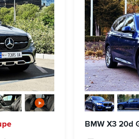
upe
BMW X3 20d 