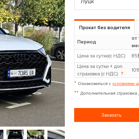
Прокат без водителя
от 
Период
ме
Цена за сутки(с НДС)
85
Цена за сутки + доп.
101
страховка (с НДС)
?
*
Ознакомиться с
условиями а
**
Дополнительная страховка д
Заказать