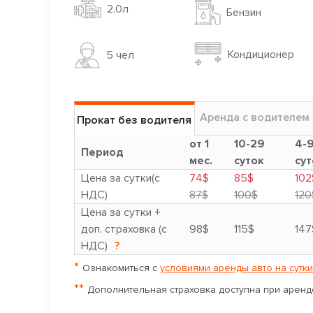
2.0л
Бензин
Кондиционер
5 чел
Аренда с водителем
Прокат без водителя
от 1
10-29
4-
Период
мес.
суток
сут
Цена за сутки(с
74$
85$
102
НДС)
87$
100$
120
Цена за сутки +
доп. страховка (с
98$
115$
147
НДС)
?
*
Ознакомиться с
условиями аренды авто на сутки
**
Дополнительная страховка доступна при аренде