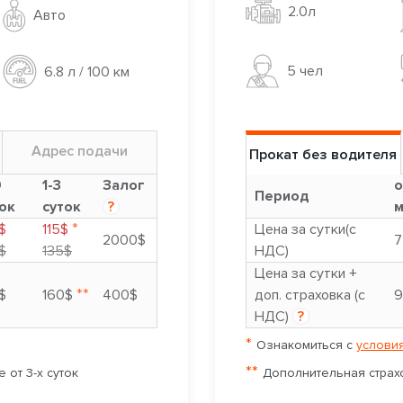
2.0л
Авто
5 чел
6.8 л / 100 км
Адрес подачи
Прокат без водителя
9
1-3
Залог
о
Период
ок
суток
?
м
*
$
115$
Цена за сутки(с
2000$
7
$
135$
НДС)
Цена за сутки +
**
$
160$
400$
доп. страховка (с
9
НДС)
?
*
Ознакомиться с
условия
**
 от 3-х суток
Дополнительная страхо