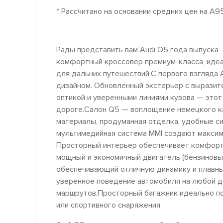
* Рассчитано на основании средних цен на A9
Рады представить вам Audi Q5 года выпуска 
комфортный кроссовер премиум-класса, идеа
для дальних путешествий.С первого взгляда 
дизайном. Обновлённый экстерьер с выразит
оптикой и уверенными линиями кузова — этот
дороге.Салон Q5 — воплощение немецкого ка
материалы, продуманная отделка, удобные с
мультимедийная система MMI создают макси
Просторный интерьер обеспечивает комфорт 
мощный и экономичный двигатель (бензиновый
обеспечивающий отличную динамику и плавный
уверенное поведение автомобиля на любой д
маршрутов.Просторный багажник идеально по
или спортивного снаряжения.