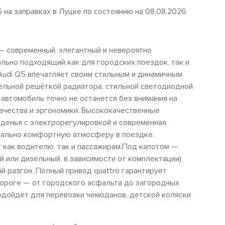
5 на заправках в Луцке по состоянию на 08.08.2026
— современный, элегантный и невероятно
льно подходящий как для городских поездок, так и
Audi Q5 впечатляет своим стильным и динамичным
ельной решёткой радиатора, стильной светодиодной
 автомобиль точно не останется без внимания на
чества и эргономики. Высококачественные
иденья с электрорегулировкой и современная
мально комфортную атмосферу в поездке.
как водителю, так и пассажирам.Под капотом —
 или дизельный, в зависимости от комплектации),
 разгон. Полный привод quattro гарантирует
ороге — от городского асфальта до загородных
дойдёт для перевозки чемоданов, детской коляски