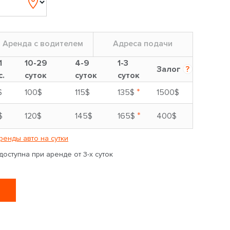
Аренда с водителем
Адреса подачи
1
10-29
4-9
1-3
Залог
?
с.
суток
суток
суток
*
$
100$
115$
135$
1500$
*
$
120$
145$
165$
400$
ренды авто на сутки
оступна при аренде от 3-х суток