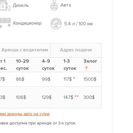
Авто
Дизель
Кондиционер
5.4 л / 100 км
Аренда с водителем
Адрес подачи
т 1
10-29
4-9
1-3
Залог
ес.
суток
суток
суток
?
*
7$
86$
99$
117$
1500$
**
3$
106$
129$
147$
300$
ми аренды авто на сутки
вка доступна при аренде от 3-х суток