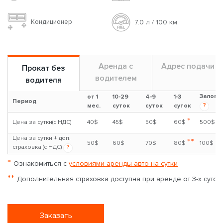
Кондиционер
7.0 л / 100 км
Аренда с
Адрес подачи
Прокат без
водителем
водителя
Залог
от 1
10-29
4-9
1-3
Период
?
мес.
суток
суток
суток
*
Цена за сутки(с НДС)
40$
45$
50$
60$
500$
Цена за сутки + доп.
**
50$
60$
70$
80$
100$
страховка (с НДС)
?
*
Ознакомиться с
условиями аренды авто на сутки
**
Дополнительная страховка доступна при аренде от 3-х суток
Заказать