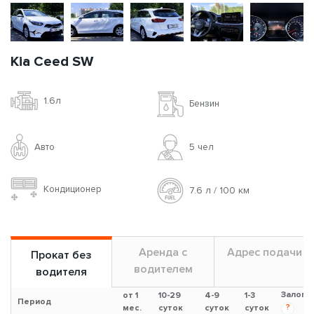
Kia Ceed SW
1.6л
Бензин
Авто
5 чел
Кондиционер
7.6 л / 100 км
Аренда с
Адрес подачи
Прокат без
водителем
водителя
Залог
от 1
10-29
4-9
1-3
Период
?
мес.
суток
суток
суток