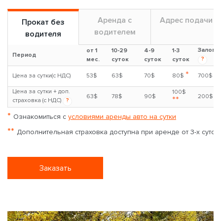
Аренда с
Адрес подачи
Прокат без
водителем
водителя
Залог
от 1
10-29
4-9
1-3
Период
?
мес.
суток
суток
суток
*
Цена за сутки(с НДС)
53$
63$
70$
80$
700$
Цена за сутки + доп.
100$
63$
78$
90$
200$
**
страховка (с НДС)
?
*
Ознакомиться с
условиями аренды авто на сутки
**
Дополнительная страховка доступна при аренде от 3-х суток
Заказать