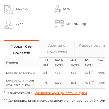
Авто
Электро
Кондиционер
5 чел
Аренда с
Адрес подачи
Прокат без
водителем
водителя
Залог
от 1
10-29
4-9
1-3
Период
?
мес.
суток
суток
суток
*
Цена за сутки(с НДС)
43$
48$
55$
65$
700$
Цена за сутки + доп.
**
57$
66$
82$
92$
200$
страховка (с НДС)
?
*
Ознакомиться с
условиями аренды авто на сутки
**
Дополнительная страховка доступна при аренде от 3-х суток