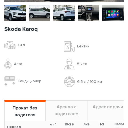
Skoda Karoq
1.4л
Бензин
Авто
5 чел
Кондиционер
6.5 л / 100 км
Аренда с
Адрес подачи
Прокат без
водителем
водителя
Залог
от 1
10-29
4-9
1-3
Период