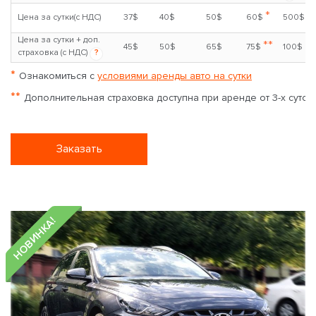
*
Цена за сутки(с НДС)
37$
40$
50$
60$
500$
Цена за сутки + доп.
**
45$
50$
65$
75$
100$
страховка (с НДС)
?
*
Ознакомиться с
условиями аренды авто на сутки
**
Дополнительная страховка доступна при аренде от 3-х суток
Заказать
НОВИНКА!