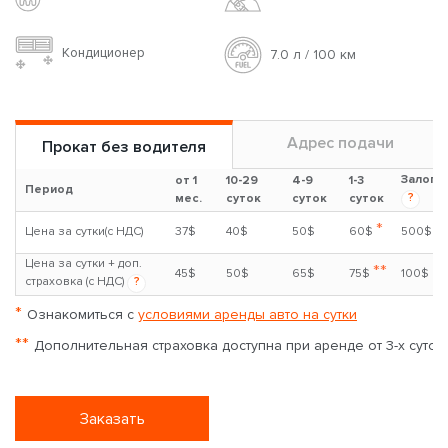
Кондиционер
7.0 л / 100 км
Адрес подачи
Прокат без водителя
Залог
от 1
10-29
4-9
1-3
Период
?
мес.
суток
суток
суток
*
Цена за сутки(с НДС)
37$
40$
50$
60$
500$
Цена за сутки + доп.
**
45$
50$
65$
75$
100$
страховка (с НДС)
?
*
Ознакомиться с
условиями аренды авто на сутки
**
Дополнительная страховка доступна при аренде от 3-х суток
Заказать