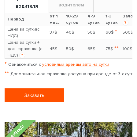
водителем
водителя
от 1
10-29
4-9
1-3
Залог
Период
мес.
суток
суток
суток
?
Цена за сутки(с
*
37$
40$
50$
60$
500$
НДС)
Цена за сутки +
**
доп. страховка (с
45$
50$
65$
75$
100$
НДС)
?
*
Ознакомиться с
условиями аренды авто на сутки
**
Дополнительная страховка доступна при аренде от 3-х суток
Заказать
НОВИНКА!