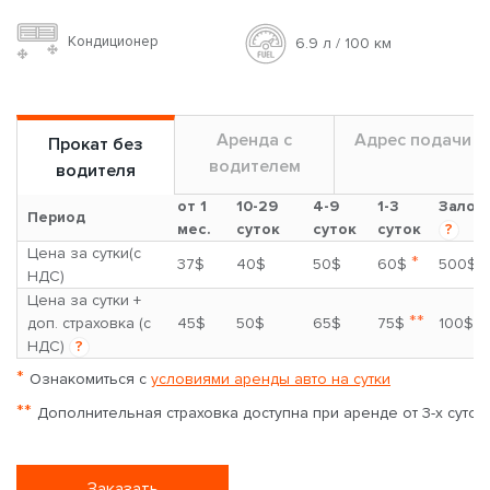
Кондиционер
6.9 л / 100 км
Аренда с
Адрес подачи
Прокат без
водителем
водителя
от 1
10-29
4-9
1-3
Залог
Период
мес.
суток
суток
суток
?
Цена за сутки(с
*
37$
40$
50$
60$
500$
НДС)
Цена за сутки +
**
доп. страховка (с
45$
50$
65$
75$
100$
НДС)
?
*
Ознакомиться с
условиями аренды авто на сутки
**
Дополнительная страховка доступна при аренде от 3-х суток
Заказать