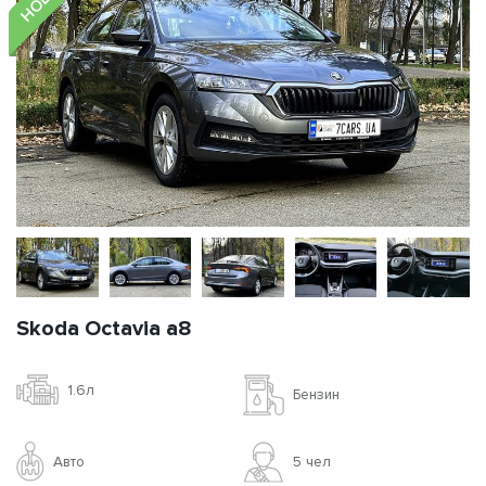
Skoda Octavia a8
1.6л
Бензин
Авто
5 чел