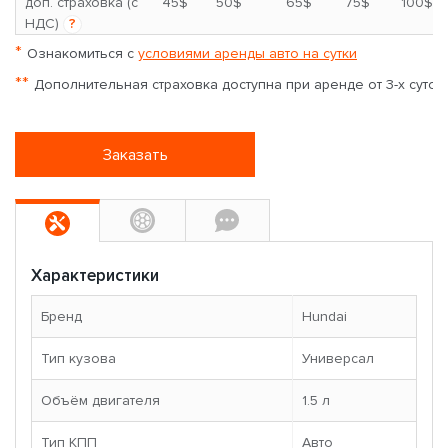
*
доп. страховка (с
45$
50$
65$
75$
100$
НДС)
?
*
Ознакомиться с
условиями аренды авто на сутки
**
Дополнительная страховка доступна при аренде от 3-х суток
Заказать
Характеристики
Бренд
Hundai
Тип кузова
Универсал
Объём двигателя
1.5 л
Тип КПП
Авто