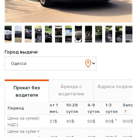
Город выдачи
Аренда с
Адреса подачи
Прокат без
водителем
водителя
от 1
10-29
4-9
1-3
Залог
Период
мес.
суток
суток
суток
?
Цена за сутки(с
*
37$
40$
50$
60$
500$
НДС)
Цена за сутки +