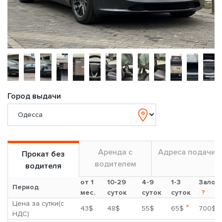
Город выдачи
Аренда с
Адреса подачи
Прокат без
водителем
водителя
от 1
10-29
4-9
1-3
Залог
Период
мес.
суток
суток
суток
?
Цена за сутки(с
*
43$
48$
55$
65$
700$
НДС)