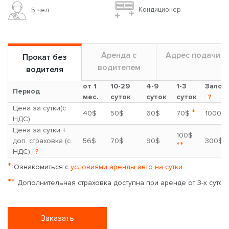
Кондиционер
5 чел
Аренда с
Адрес подачи
Прокат без
водителем
водителя
от 1
10-29
4-9
1-3
Залог
Период
мес.
суток
суток
суток
?
Цена за сутки(с
*
40$
50$
60$
70$
1000$
НДС)
Цена за сутки +
100$
доп. страховка (с
56$
70$
90$
300$
**
НДС)
?
*
Ознакомиться с
условиями аренды авто на сутки
**
Дополнительная страховка доступна при аренде от 3-х суток
Заказать