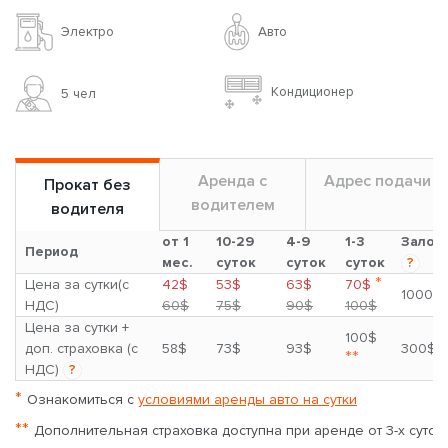
Авто
Электро
Кондиционер
5 чел
Аренда с
Адрес подачи
Прокат без
водителем
водителя
от 1
10-29
4-9
1-3
Залог
Период
мес.
суток
суток
суток
?
*
Цена за сутки(с
42$
53$
63$
70$
1000$
НДС)
60$
75$
90$
100$
Цена за сутки +
100$
доп. страховка (с
58$
73$
93$
300$
**
НДС)
?
*
Ознакомиться с
условиями аренды авто на сутки
**
Дополнительная страховка доступна при аренде от 3-х суток