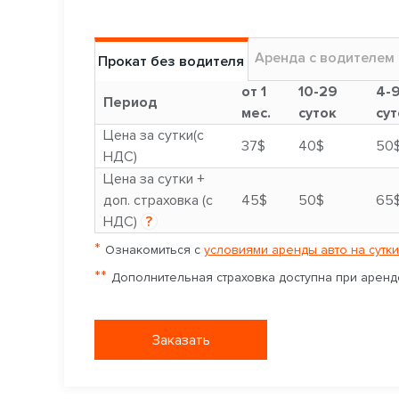
Аренда с водителем
Прокат без водителя
от 1
10-29
4-
Период
мес.
суток
сут
Цена за сутки(с
37$
40$
50
НДС)
Цена за сутки +
доп. страховка (с
45$
50$
65
НДС)
?
*
Ознакомиться с
условиями аренды авто на сутки
**
Дополнительная страховка доступна при аренде
Заказать