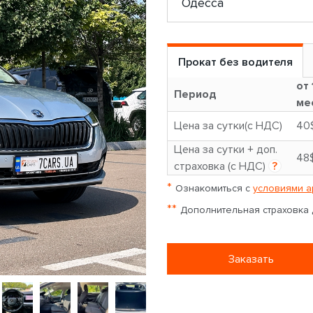
Прокат без водителя
от 
Период
ме
Цена за сутки(с НДС)
40
Цена за сутки + доп.
48
страховка (с НДС)
?
*
Ознакомиться с
условиями а
**
Дополнительная страховка д
Заказать