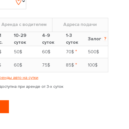
Аренда с водителем
Адреса подачи
1
10-29
4-9
1-3
Залог
?
с.
суток
суток
суток
*
$
50$
60$
70$
500$
*
$
60$
75$
85$
100$
ренды авто на сутки
оступна при аренде от 3-х суток