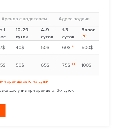
Аренда с водителем
Адрес подачи
т 1
10-29
4-9
1-3
Залог
ес.
суток
суток
суток
?
*
7$
40$
50$
60$
500$
**
5$
50$
65$
75$
100$
ми аренды авто на сутки
вка доступна при аренде от 3-х суток