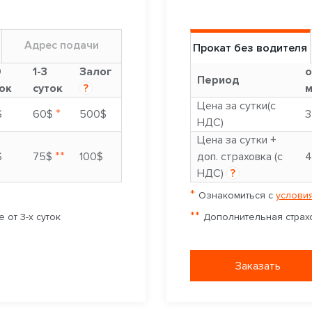
Адрес подачи
Прокат без водителя
9
1-3
Залог
о
Период
ок
суток
?
м
Цена за сутки(с
*
$
60$
500$
3
НДС)
Цена за сутки +
**
$
75$
100$
доп. страховка (с
4
НДС)
?
*
Ознакомиться с
условия
**
 от 3-х суток
Дополнительная страхо
Заказать