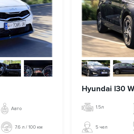
Hyundai I30 
1.5л
Авто
5 чел
7.6 л / 100 км