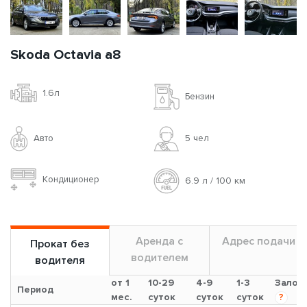
Skoda Octavia a8
1.6л
Бензин
Авто
5 чел
Кондиционер
6.9 л / 100 км
Аренда с
Адрес подачи
Прокат без
водителем
водителя
от 1
10-29
4-9
1-3
Залог
Период
мес.
суток
суток
суток
?