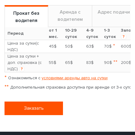
Аренда с
Адрес подачи
Прокат без
водителем
водителя
от 1
10-29
4-9
1-3
Залог
Период
мес.
суток
суток
суток
?
Цена за сутки(с
*
45$
50$
63$
70$
600$
НДС)
Цена за сутки +
**
доп. страховка (с
55$
65$
83$
90$
200$
НДС)
?
*
Ознакомиться с
условиями аренды авто на сутки
**
Дополнительная страховка доступна при аренде от 3-х суток
Заказать