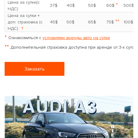
Цена за сутки(с
*
37$
40$
50$
60$
500$
НДС)
Цена за сутки +
**
доп. страховка (с
45$
50$
65$
75$
100$
НДС)
?
*
Ознакомиться с
условиями аренды авто на сутки
**
Дополнительная страховка доступна при аренде от 3-х суток
Заказать