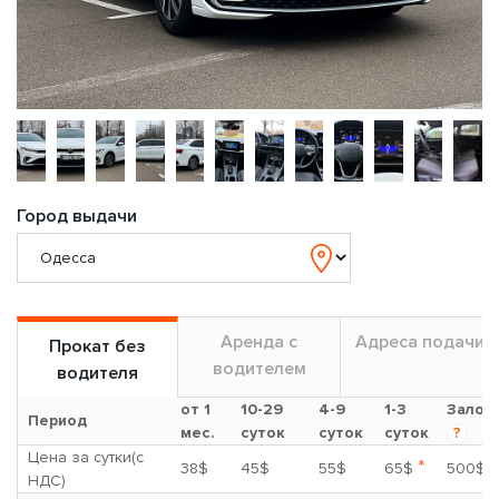
Город выдачи
Аренда с
Адреса подачи
Прокат без
водителем
водителя
от 1
10-29
4-9
1-3
Залог
Период
мес.
суток
суток
суток
?
Цена за сутки(с
*
38$
45$
55$
65$
500$
НДС)