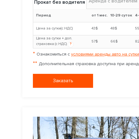
Аренда с водителем
Прокат без водителя
Период
от 1 мес.
10-29 суток
4
Цена за сутки(с НДС)
43$
48$
5
Цена за сутки + доп.
57$
66$
8
страховка (с НДС)
?
*
Ознакомиться с
условиями аренды авто на сутки
**
Дополнительная страховка доступна при аренде
Заказать