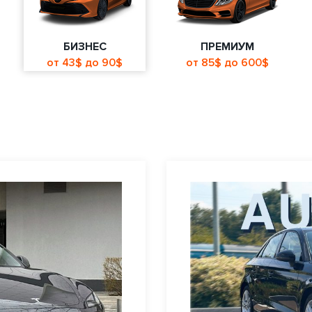
БИЗНЕС
ПРЕМИУМ
от 43$ до 90$
от 85$ до 600$