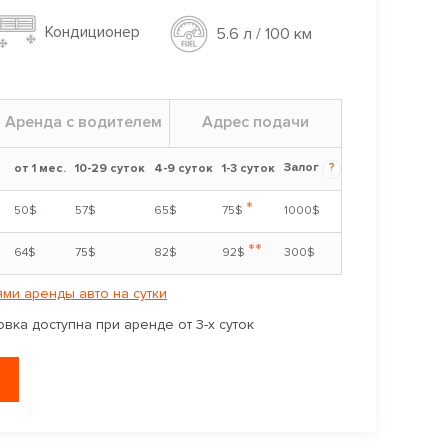
Кондиционер
5.6 л / 100 км
Аренда с водителем
Адрес подачи
Залог
?
от 1 мес.
10-29 суток
4-9 суток
1-3 суток
*
50$
57$
65$
75$
1000$
**
64$
75$
82$
92$
300$
ми аренды авто на сутки
вка доступна при аренде от 3-х суток