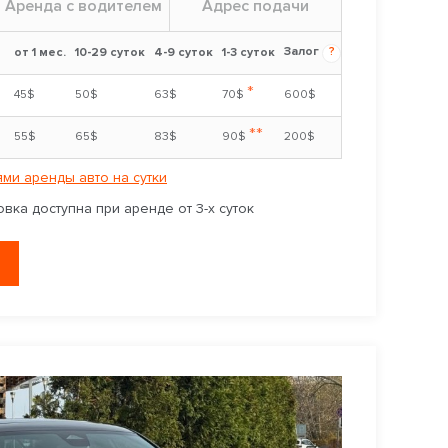
Аренда с водителем
Адрес подачи
Залог
?
от 1 мес.
10-29 суток
4-9 суток
1-3 суток
*
45$
50$
63$
70$
600$
**
55$
65$
83$
90$
200$
ми аренды авто на сутки
вка доступна при аренде от 3-х суток