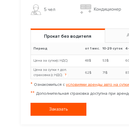
Кондиционер
5 чел
Прокат без водителя
Период
от 1 мес.
10-29 суток
4
Цена за сутки(с НДС)
48$
53$
6
Цена за сутки + доп.
62$
71$
8
страховка (с НДС)
?
*
Ознакомиться с
условиями аренды авто на сутки
**
Дополнительная страховка доступна при аренде
Заказать