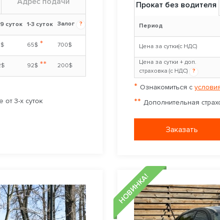
Адрес подачи
Прокат без водителя
Залог
?
-9 суток
1-3 суток
Период
*
5$
65$
700$
Цена за сутки(с НДС)
Цена за сутки + доп.
**
2$
92$
200$
страховка (с НДС)
?
*
Ознакомиться с
условия
**
 от 3-х суток
Дополнительная страхо
Заказать
НОВИНКА!