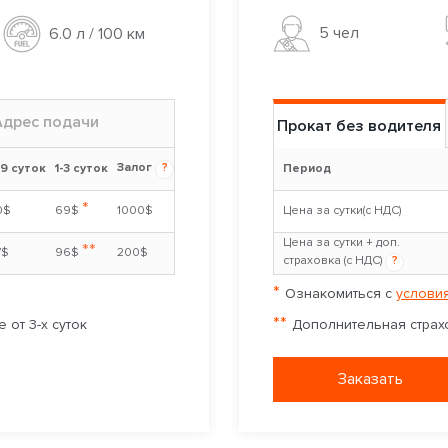
5 чел
6.0 л / 100 км
Адрес подачи
Прокат без водителя
Залог
?
-9 суток
1-3 суток
Период
*
0$
69$
1000$
Цена за сутки(с НДС)
Цена за сутки + доп.
**
7$
96$
200$
страховка (с НДС)
?
*
Ознакомиться с
условия
**
 от 3-х суток
Дополнительная страхо
Заказать