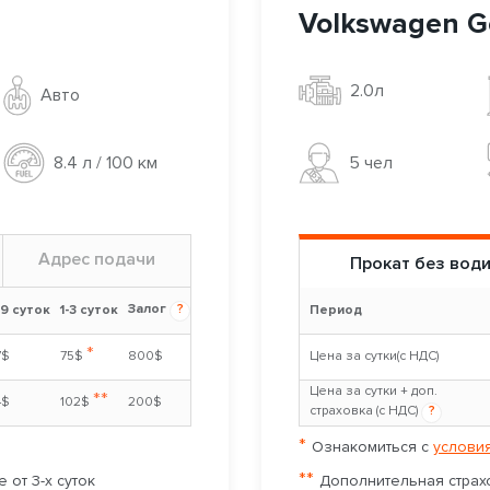
Volkswagen Go
2.0л
Авто
5 чел
8.4 л / 100 км
Адрес подачи
Прокат без вод
Залог
?
-9 суток
1-3 суток
Период
*
7$
75$
800$
Цена за сутки(с НДС)
Цена за сутки + доп.
**
4$
102$
200$
страховка (с НДС)
?
*
Ознакомиться с
условия
**
 от 3-х суток
Дополнительная страхо