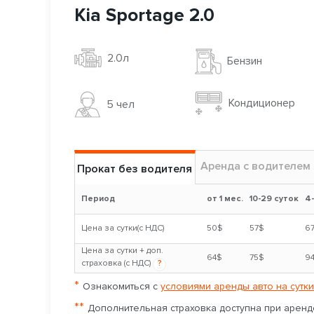
Kia Sportage 2.0
2.0л
Бензин
Кондиционер
5 чел
Аренда с водителем
Прокат без водителя
Период
от 1 мес.
10-29 суток
4
Цена за сутки(с НДС)
50$
57$
6
Цена за сутки + доп.
64$
75$
9
страховка (с НДС)
?
*
Ознакомиться с
условиями аренды авто на сутки
**
Дополнительная страховка доступна при аренде