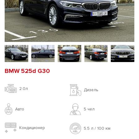
BMW 525d G30
2.0л
Дизель
Авто
5 чел
Кондиционер
5.5 л / 100 км