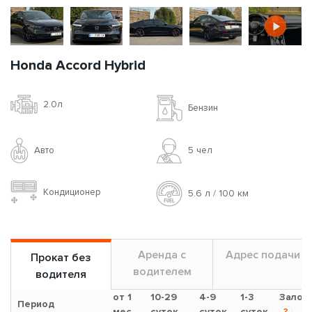
Honda Accord Hybrid
2.0л
Бензин
Авто
5 чел
Кондиционер
5.6 л / 100 км
Аренда с
Адрес подачи
Прокат без
водителем
водителя
от 1
10-29
4-9
1-3
Залог
Период
мес.
суток
суток
суток
?