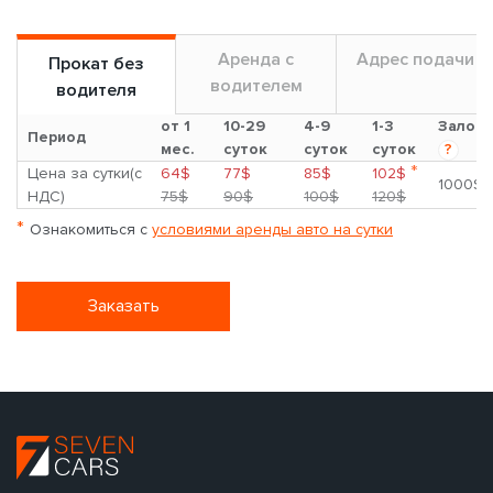
Аренда с
Адрес подачи
Прокат без
водителем
водителя
от 1
10-29
4-9
1-3
Залог
Период
мес.
суток
суток
суток
?
*
Цена за сутки(с
64$
77$
85$
102$
1000$
НДС)
75$
90$
100$
120$
*
Ознакомиться с
условиями аренды авто на сутки
Заказать