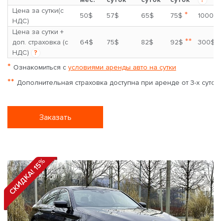
Цена за сутки(с
*
50$
57$
65$
75$
1000$
НДС)
Цена за сутки +
**
доп. страховка (с
64$
75$
82$
92$
300$
НДС)
?
*
Ознакомиться с
условиями аренды авто на сутки
**
Дополнительная страховка доступна при аренде от 3-х суток
Заказать
СКИДКА! 15%