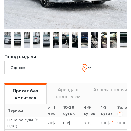
Город выдачи
Аренда с
Адреса подачи
Прокат без
водителем
водителя
от 1
10-29
4-9
1-3
Залог
Период
мес.
суток
суток
суток
?
Цена за сутки(с
*
70$
80$
90$
100$
1000$
НДС)