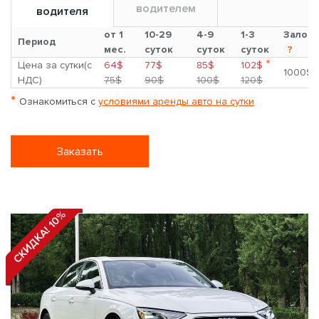
водителем
водителя
от 1
10-29
4-9
1-3
Залог
Период
мес.
суток
суток
суток
?
*
Цена за сутки(с
64$
77$
85$
102$
1000$
НДС)
75$
90$
100$
120$
*
Ознакомиться с
условиями аренды авто на сутки
Заказать
СКИДКА! 10%