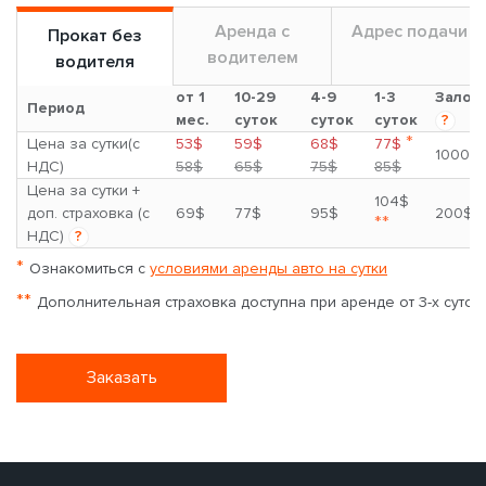
Аренда с
Адрес подачи
Прокат без
водителем
водителя
от 1
10-29
4-9
1-3
Залог
Период
мес.
суток
суток
суток
?
*
Цена за сутки(с
53$
59$
68$
77$
1000$
НДС)
58$
65$
75$
85$
Цена за сутки +
104$
доп. страховка (с
69$
77$
95$
200$
**
НДС)
?
*
Ознакомиться с
условиями аренды авто на сутки
**
Дополнительная страховка доступна при аренде от 3-х суток
Заказать