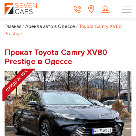
Главная
/
Аренда авто в Одессе
/
Toyota Camry XV80
Prestige
Прокат Toyota Camry XV80
Prestige в Одессе
СКИДКА! 10%