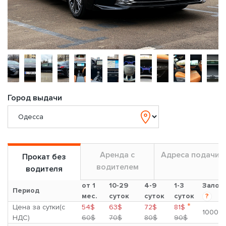
Город выдачи
Аренда с
Адреса подачи
Прокат без
водителем
водителя
от 1
10-29
4-9
1-3
Залог
Период
мес.
суток
суток
суток
?
*
Цена за сутки(с
54$
63$
72$
81$
1000$
НДС)
60$
70$
80$
90$