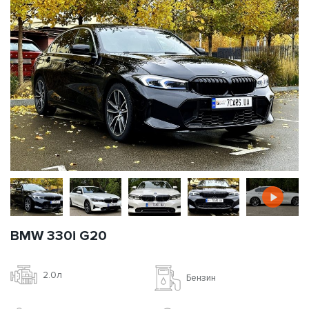
BMW 330i G20
2.0л
Бензин