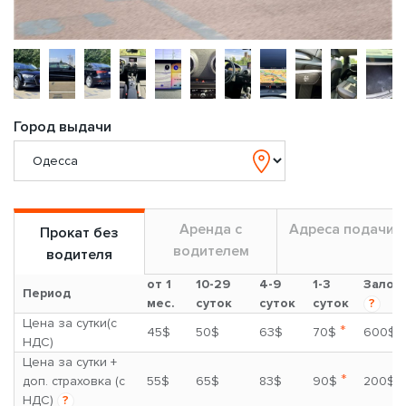
Город выдачи
Аренда с
Адреса подачи
Прокат без
водителем
водителя
от 1
10-29
4-9
1-3
Залог
Период
мес.
суток
суток
суток
?
Цена за сутки(с
*
45$
50$
63$
70$
600$
НДС)
Цена за сутки +
*
доп. страховка (с
55$
65$
83$
90$
200$
НДС)
?