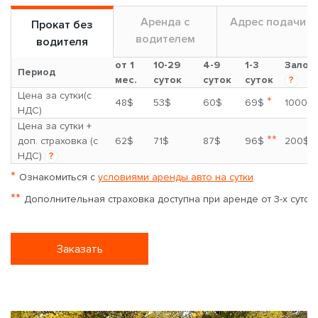
Аренда с
Адрес подачи
Прокат без
водителем
водителя
от 1
10-29
4-9
1-3
Залог
Период
мес.
суток
суток
суток
?
Цена за сутки(с
*
48$
53$
60$
69$
1000$
НДС)
Цена за сутки +
**
доп. страховка (с
62$
71$
87$
96$
200$
НДС)
?
*
Ознакомиться с
условиями аренды авто на сутки
**
Дополнительная страховка доступна при аренде от 3-х суток
Заказать