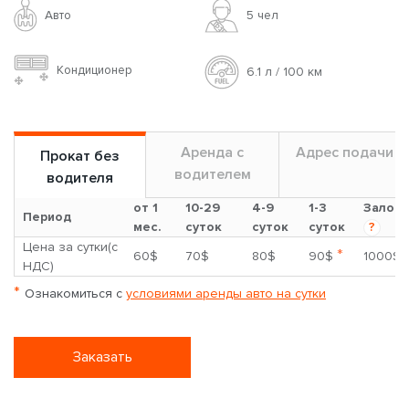
Авто
5 чел
Кондиционер
6.1 л / 100 км
Аренда с
Адрес подачи
Прокат без
водителем
водителя
от 1
10-29
4-9
1-3
Залог
Период
мес.
суток
суток
суток
?
Цена за сутки(с
*
60$
70$
80$
90$
1000$
НДС)
*
Ознакомиться с
условиями аренды авто на сутки
Заказать