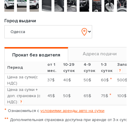
Город выдачи
Адреса подачи
Прокат без водителя
от 1
10-29
4-9
1-3
Залог
Период
мес.
суток
суток
суток
?
Цена за сутки(с
*
37$
40$
50$
60$
500$
НДС)
Цена за сутки +
*
доп. страховка (с
45$
50$
65$
75$
100$
НДС)
?
*
Ознакомиться с
условиями аренды авто на сутки
**
Дополнительная страховка доступна при аренде от 3-х суток