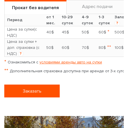
Адрес подачи
Прокат без водителя
от 1
10-29
4-9
1-3
Залог
Период
мес.
суток
суток
суток
?
Цена за сутки(с
*
40$
45$
50$
60$
500$
НДС)
Цена за сутки +
**
доп. страховка (с
50$
60$
70$
80$
100$
НДС)
?
*
Ознакомиться с
условиями аренды авто на сутки
**
Дополнительная страховка доступна при аренде от 3-х суток
Заказать