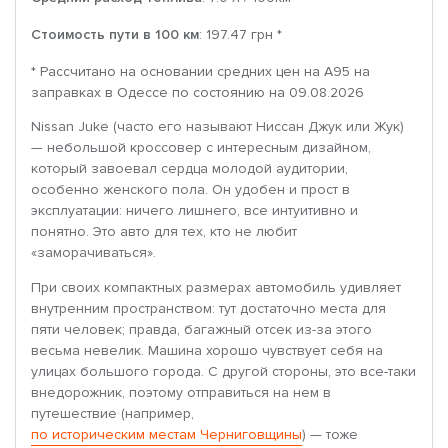
Стоимость пути в 100 км
: 197.47 грн *
* Рассчитано на основании средних цен на A95 на
заправках в Одессе по состоянию на 09.08.2026
Nissan Juke (часто его называют Ниссан Джук или Жук)
— небольшой кроссовер с интересным дизайном,
который завоевал сердца молодой аудитории,
особенно женского пола. Он удобен и прост в
эксплуатации: ничего лишнего, все интуитивно и
понятно. Это авто для тех, кто не любит
«заморачиваться».
При своих компактных размерах автомобиль удивляет
внутренним пространством: тут достаточно места для
пяти человек; правда, багажный отсек из-за этого
весьма невелик. Машина хорошо чувствует себя на
улицах большого города. С другой стороны, это все-таки
внедорожник, поэтому отправиться на нем в
путешествие (например,
по историческим местам Черниговщины
) — тоже