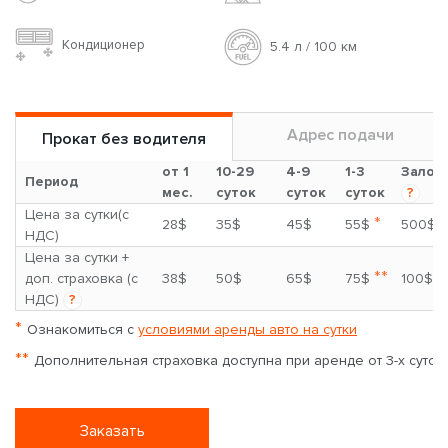
Кондиционер
5.4 л / 100 км
Адрес подачи
Прокат без водителя
от 1
10-29
4-9
1-3
Залог
Период
мес.
суток
суток
суток
?
Цена за сутки(с
*
28$
35$
45$
55$
500$
НДС)
Цена за сутки +
**
доп. страховка (с
38$
50$
65$
75$
100$
НДС)
?
*
Ознакомиться с
условиями аренды авто на сутки
**
Дополнительная страховка доступна при аренде от 3-х суток
Заказать