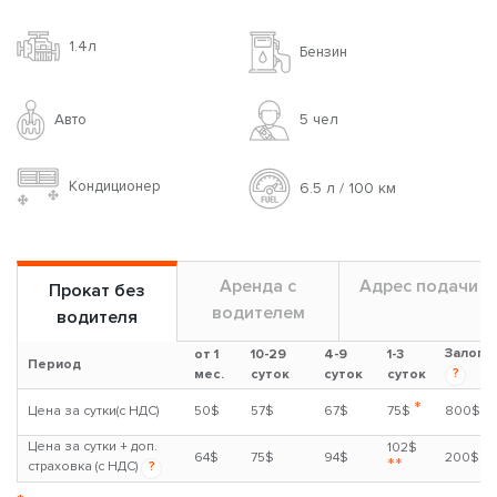
1.4л
Бензин
Авто
5 чел
Кондиционер
6.5 л / 100 км
Аренда с
Адрес подачи
Прокат без
водителем
водителя
Залог
от 1
10-29
4-9
1-3
Период
?
мес.
суток
суток
суток
*
Цена за сутки(с НДС)
50$
57$
67$
75$
800$
Цена за сутки + доп.
102$
64$
75$
94$
200$
**
страховка (с НДС)
?