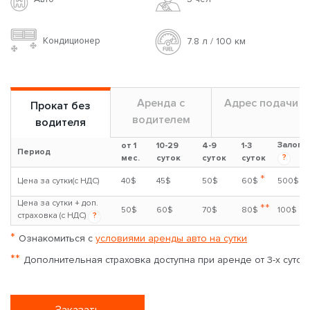
Кондиционер
7.8 л / 100 км
Аренда с
Адрес подачи
Прокат без
водителем
водителя
Залог
от 1
10-29
4-9
1-3
Период
?
мес.
суток
суток
суток
*
Цена за сутки(с НДС)
40$
45$
50$
60$
500$
Цена за сутки + доп.
**
50$
60$
70$
80$
100$
страховка (с НДС)
?
*
Ознакомиться с
условиями аренды авто на сутки
**
Дополнительная страховка доступна при аренде от 3-х суток