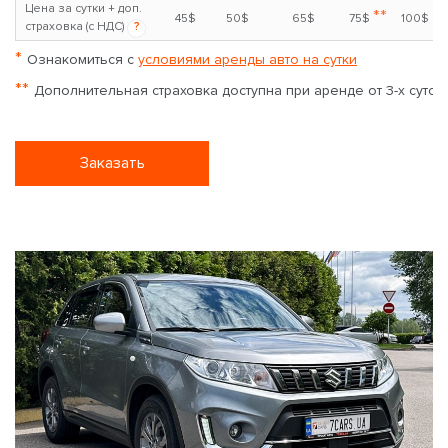
Цена за сутки + доп.
**
45$
50$
65$
75$
100$
страховка (с НДС)
?
*
Ознакомиться с
условиями аренды авто на сутки
**
Дополнительная страховка доступна при аренде от 3-х суток
Заказать