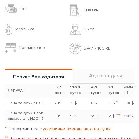
1.5л
Дизель
Механика
5 чел
Кондиционер
5.4 л / 100 км
Адрес подачи
Прокат без водителя
Залог
от 1
10-29
4-9
1-3
Период
?
мес.
суток
суток
суток
*
Цена за сутки(с НДС)
28$
35$
45$
55$
500$
Цена за сутки + доп.
**
38$
50$
65$
75$
100$
страховка (с НДС)
?
*
Ознакомиться с
условиями аренды авто на сутки
**
Дополнительная страховка доступна при аренде от 3-х суток