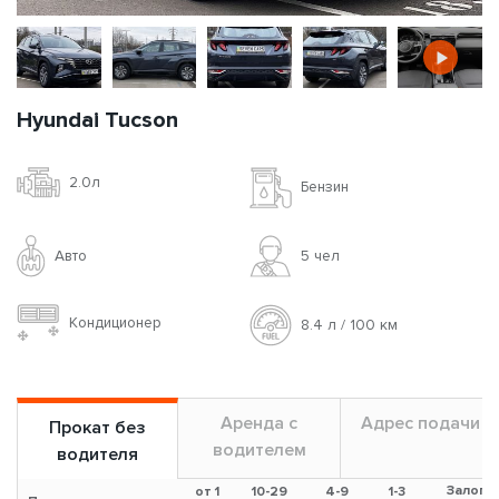
Hyundai Tucson
2.0л
Бензин
Авто
5 чел
Кондиционер
8.4 л / 100 км
Аренда с
Адрес подачи
Прокат без
водителем
водителя
Залог
от 1
10-29
4-9
1-3