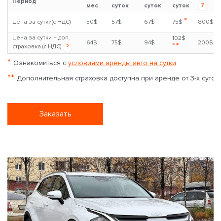
Период
?
мес.
суток
суток
суток
*
Цена за сутки(с НДС)
50$
57$
67$
75$
800$
Цена за сутки + доп.
102$
64$
75$
94$
200$
**
страховка (с НДС)
?
*
Ознакомиться с
условиями аренды авто на сутки
**
Дополнительная страховка доступна при аренде от 3-х суток
Заказать