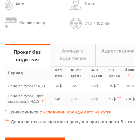
Авто
5 чел
Кондиционер
7.1 л / 100 км
Аренда с
Адрес подачи
Прокат без
водителем
водителя
Залог
от 1
10-29
4-9
1-3
Период
?
мес.
суток
суток
суток
*
Цена за сутки(с НДС)
50$
55$
60$
70$
800$
Цена за сутки + доп.
**
64$
73$
87$
97$
200$
страховка (с НДС)
?
*
Ознакомиться с
условиями аренды авто на сутки
**
Дополнительная страховка доступна при аренде от 3-х суток