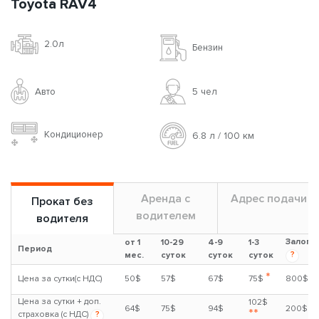
Toyota RAV4
2.0л
Бензин
Авто
5 чел
Кондиционер
6.8 л / 100 км
Аренда с
Адрес подачи
Прокат без
водителем
водителя
Залог
от 1
10-29
4-9
1-3
Период
?
мес.
суток
суток
суток
*
Цена за сутки(с НДС)
50$
57$
67$
75$
800$
Цена за сутки + доп.
102$
64$
75$
94$
200$
**
страховка (с НДС)
?