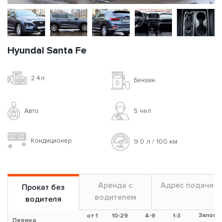
Hyundai Santa Fe
2.4л
Бензин
Авто
5 чел
Кондиционер
9.0 л / 100 км
Аренда с
Адрес подачи
Прокат без
водителем
водителя
Залог
от 1
10-29
4-9
1-3
Период