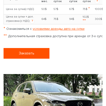
?
мес.
суток
суток
суток
*
Цена за сутки(с НДС)
50$
57$
67$
75$
1000$
Цена за сутки + доп.
102$
64$
75$
94$
300$
**
страховка (с НДС)
?
*
Ознакомиться с
условиями аренды авто на сутки
**
Дополнительная страховка доступна при аренде от 3-х суток
Заказать