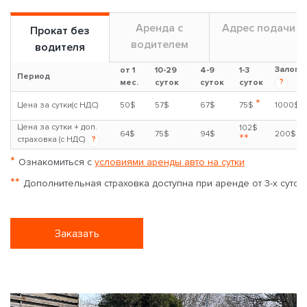
Аренда с
Адрес подачи
Прокат без
водителем
водителя
Залог
от 1
10-29
4-9
1-3
Период
?
мес.
суток
суток
суток
*
Цена за сутки(с НДС)
50$
57$
67$
75$
1000$
Цена за сутки + доп.
102$
64$
75$
94$
200$
**
страховка (с НДС)
?
*
Ознакомиться с
условиями аренды авто на сутки
**
Дополнительная страховка доступна при аренде от 3-х суток
Заказать