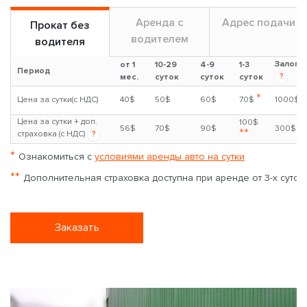
Аренда с
Адрес подачи
Прокат без
водителем
водителя
Залог
от 1
10-29
4-9
1-3
Период
?
мес.
суток
суток
суток
*
Цена за сутки(с НДС)
40$
50$
60$
70$
1000$
Цена за сутки + доп.
100$
56$
70$
90$
300$
**
страховка (с НДС)
?
*
Ознакомиться с
условиями аренды авто на сутки
**
Дополнительная страховка доступна при аренде от 3-х суток
Заказать