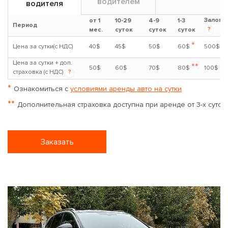
водителем
водителя
Залог
от 1
10-29
4-9
1-3
Период
?
мес.
суток
суток
суток
*
Цена за сутки(с НДС)
40$
45$
50$
60$
500$
Цена за сутки + доп.
**
50$
60$
70$
80$
100$
страховка (с НДС)
?
*
Ознакомиться с
условиями аренды авто на сутки
**
Дополнительная страховка доступна при аренде от 3-х суток
Заказать