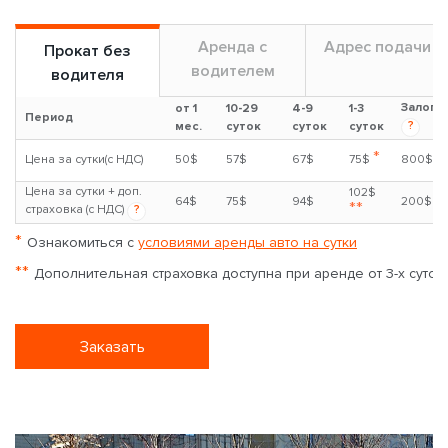
Аренда с
Адрес подачи
Прокат без
водителем
водителя
Залог
от 1
10-29
4-9
1-3
Период
?
мес.
суток
суток
суток
*
Цена за сутки(с НДС)
50$
57$
67$
75$
800$
Цена за сутки + доп.
102$
64$
75$
94$
200$
**
страховка (с НДС)
?
*
Ознакомиться с
условиями аренды авто на сутки
**
Дополнительная страховка доступна при аренде от 3-х суток
Заказать