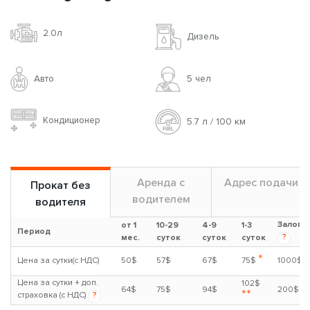
2.0л
Дизель
Авто
5 чел
Кондиционер
5.7 л / 100 км
Аренда с
Адрес подачи
Прокат без
водителем
водителя
Залог
от 1
10-29
4-9
1-3
Период
?
мес.
суток
суток
суток
*
Цена за сутки(с НДС)
50$
57$
67$
75$
1000$
Цена за сутки + доп.
102$
64$
75$
94$
200$
**
страховка (с НДС)
?