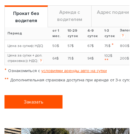
Аренда с
Адрес подачи
Прокат без
водителем
водителя
Залог
от 1
10-29
4-9
1-3
Период
?
мес.
суток
суток
суток
*
Цена за сутки(с НДС)
50$
57$
67$
75$
800$
Цена за сутки + доп.
102$
64$
75$
94$
200$
**
страховка (с НДС)
?
*
Ознакомиться с
условиями аренды авто на сутки
**
Дополнительная страховка доступна при аренде от 3-х суток
Заказать