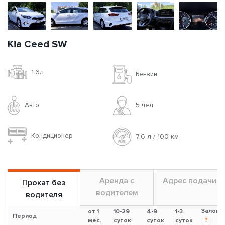
Kia Ceed SW
1.6л
Бензин
Авто
5 чел
Кондиционер
7.6 л / 100 км
Аренда с
Адрес подачи
Прокат без
водителем
водителя
Залог
от 1
10-29
4-9
1-3
Период
?
мес.
суток
суток
суток