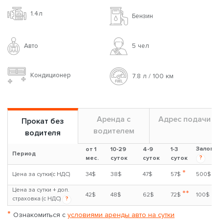
1.4л
Бензин
Авто
5 чел
Кондиционер
7.8 л / 100 км
Аренда с
Адрес подачи
Прокат без
водителем
водителя
Залог
от 1
10-29
4-9
1-3
Период
?
мес.
суток
суток
суток
*
Цена за сутки(с НДС)
34$
38$
47$
57$
500$
Цена за сутки + доп.
**
42$
48$
62$
72$
100$
страховка (с НДС)
?
*
Ознакомиться с
условиями аренды авто на сутки