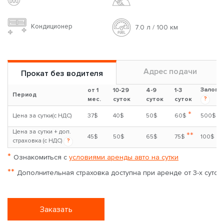
Кондиционер
7.0 л / 100 км
Адрес подачи
Прокат без водителя
Залог
от 1
10-29
4-9
1-3
Период
?
мес.
суток
суток
суток
*
Цена за сутки(с НДС)
37$
40$
50$
60$
500$
Цена за сутки + доп.
**
45$
50$
65$
75$
100$
страховка (с НДС)
?
*
Ознакомиться с
условиями аренды авто на сутки
**
Дополнительная страховка доступна при аренде от 3-х суток
Заказать