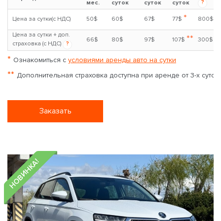
?
мес.
суток
суток
суток
*
Цена за сутки(с НДС)
50$
60$
67$
77$
800$
Цена за сутки + доп.
**
66$
80$
97$
107$
300$
страховка (с НДС)
?
*
Ознакомиться с
условиями аренды авто на сутки
**
Дополнительная страховка доступна при аренде от 3-х суток
Заказать
НОВИНКА!