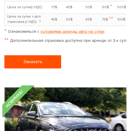
*
Цена за сутки(с НДС)
37$
40$
50$
60$
500$
Цена за сутки + доп.
**
45$
50$
65$
75$
100$
страховка (с НДС)
?
*
Ознакомиться с
условиями аренды авто на сутки
**
Дополнительная страховка доступна при аренде от 3-х суток
Заказать
НОВИНКА!