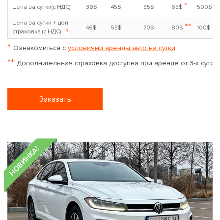
*
Цена за сутки(с НДС)
38$
45$
55$
65$
500$
Цена за сутки + доп.
**
46$
55$
70$
80$
100$
страховка (с НДС)
?
*
Ознакомиться с
условиями аренды авто на сутки
**
Дополнительная страховка доступна при аренде от 3-х суток
Заказать
НОВИНКА!