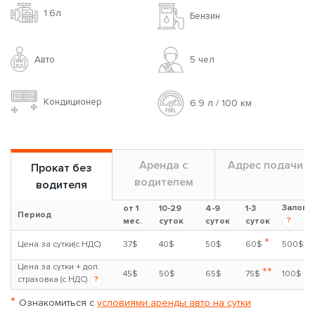
1.6л
Бензин
Авто
5 чел
Кондиционер
6.9 л / 100 км
Аренда с
Адрес подачи
Прокат без
водителем
водителя
Залог
от 1
10-29
4-9
1-3
Период
?
мес.
суток
суток
суток
*
Цена за сутки(с НДС)
37$
40$
50$
60$
500$
Цена за сутки + доп.
**
45$
50$
65$
75$
100$
страховка (с НДС)
?
*
Ознакомиться с
условиями аренды авто на сутки