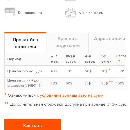
Кондиционер
6.3 л / 100 км
Аренда с
Адрес подачи
Прокат без
водителем
водителя
Залог
от 1
10-29
4-9
1-3
Период
?
мес.
суток
суток
суток
*
Цена за сутки(с НДС)
40$
50$
60$
70$
500$
Цена за сутки + доп.
**
48$
60$
75$
85$
100$
страховка (с НДС)
?
*
Ознакомиться с
условиями аренды авто на сутки
**
Дополнительная страховка доступна при аренде от 3-х суток
Заказать