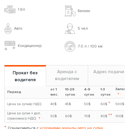
1.6л
Бензин
Авто
5 чел
Кондиционер
7.0 л / 100 км
Аренда с
Адрес подачи
Прокат без
водителем
водителя
Залог
от 1
10-29
4-9
1-3
Период
?
мес.
суток
суток
суток
*
Цена за сутки(с НДС)
40$
45$
50$
60$
500$
Цена за сутки + доп.
**
50$
60$
70$
80$
100$
страховка (с НДС)
?
*
Ознакомиться с
условиями аренды авто на сутки