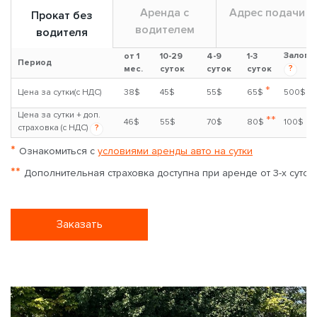
Аренда с
Адрес подачи
Прокат без
водителем
водителя
Залог
от 1
10-29
4-9
1-3
Период
?
мес.
суток
суток
суток
*
Цена за сутки(с НДС)
38$
45$
55$
65$
500$
Цена за сутки + доп.
**
46$
55$
70$
80$
100$
страховка (с НДС)
?
*
Ознакомиться с
условиями аренды авто на сутки
**
Дополнительная страховка доступна при аренде от 3-х суток
Заказать