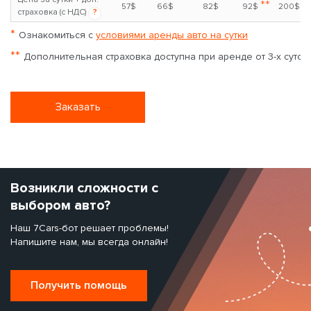
**
57$
66$
82$
92$
200$
страховка (с НДС)
?
*
Ознакомиться с
условиями аренды авто на сутки
**
Дополнительная страховка доступна при аренде от 3-х суток
Заказать
Возникли сложности с
выбором авто?
Наш 7Cars-бот решает проблемы!
Напишите нам, мы всегда онлайн!
Получить помощь