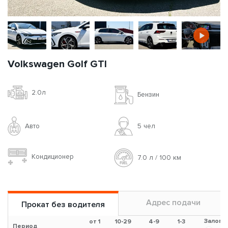
Volkswagen Golf GTI
2.0л
Бензин
Авто
5 чел
Кондиционер
7.0 л / 100 км
Адрес подачи
Прокат без водителя
Залог
от 1
10-29
4-9
1-3
Период