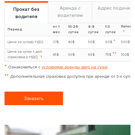
Аренда с
Адрес подачи
Прокат без
водителем
водителя
Залог
от 1
10-29
4-9
1-3
Период
?
мес.
суток
суток
суток
*
Цена за сутки(с НДС)
37$
40$
50$
60$
500$
Цена за сутки + доп.
**
45$
50$
65$
75$
100$
страховка (с НДС)
?
*
Ознакомиться с
условиями аренды авто на сутки
**
Дополнительная страховка доступна при аренде от 3-х суток
Заказать