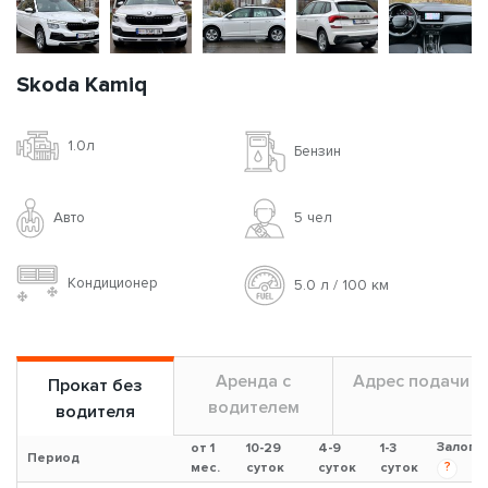
Skoda Kamiq
1.0л
Бензин
Авто
5 чел
Кондиционер
5.0 л / 100 км
Аренда с
Адрес подачи
Прокат без
водителем
водителя
Залог
от 1
10-29
4-9
1-3
Период
?
мес.
суток
суток
суток