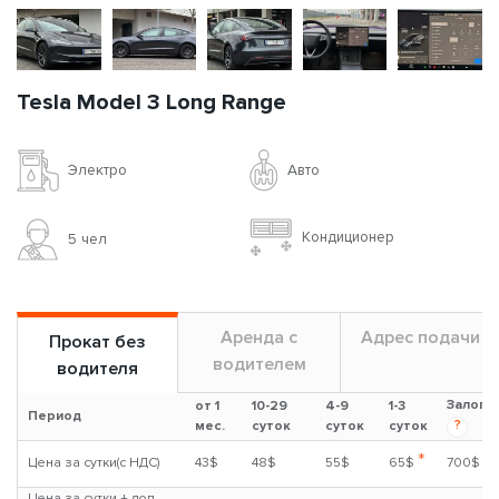
Tesla Model 3 Long Range
Авто
Электро
Кондиционер
5 чел
Аренда с
Адрес подачи
Прокат без
водителем
водителя
Залог
от 1
10-29
4-9
1-3
Период
?
мес.
суток
суток
суток
*
Цена за сутки(с НДС)
43$
48$
55$
65$
700$
Цена за сутки + доп.