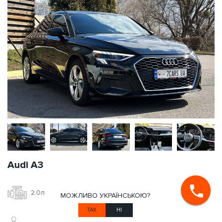
Audi A3
2.0л
Бензин
МОЖЛИВО УКРАЇНСЬКОЮ?
ТАК
НІ