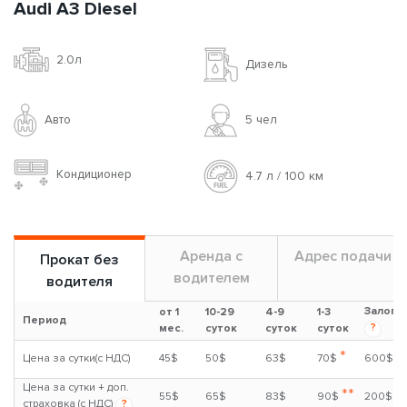
Audi A3 Diesel
2.0л
Дизель
Авто
5 чел
Кондиционер
4.7 л / 100 км
Аренда с
Адрес подачи
Прокат без
водителем
водителя
Залог
от 1
10-29
4-9
1-3
Период
?
мес.
суток
суток
суток
*
Цена за сутки(с НДС)
45$
50$
63$
70$
600$
Цена за сутки + доп.
**
55$
65$
83$
90$
200$
страховка (с НДС)
?