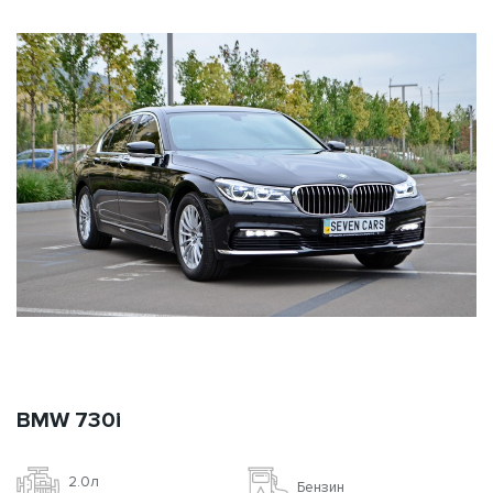
Цена за сутки + доп.
**
71$
85$
105$
115$
200$
страховка (с НДС)
?
*
Ознакомиться с
условиями аренды авто на сутки
**
Дополнительная страховка доступна при аренде от 3-х суток
Заказать