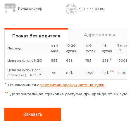
Volkswagen Caravelle 2.0 Diesel
2.0л
Дизель
Авто
7+1 чел
Кондиционер
9.0 л / 100 км
Адрес подачи
Прокат без водителя
Залог
от 1
10-29
4-9
1-3
Период
?
мес.
суток
суток
суток
*
Цена за сутки(с НДС)
55$
65$
75$
85$
1000$