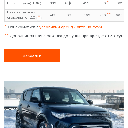
*
Цена за сутки(с НДС)
33$
40$
45$
55$
500$
Цена за сутки + доп.
**
41$
50$
60$
70$
100$
страховка (с НДС)
?
*
Ознакомиться с
условиями аренды авто на сутки
**
Дополнительная страховка доступна при аренде от 3-х суток
Заказать