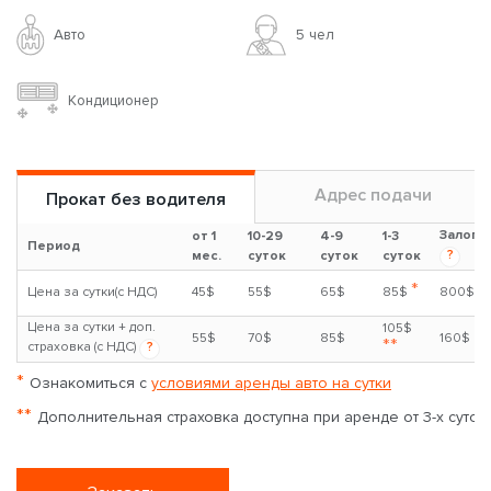
Авто
5 чел
Кондиционер
Адрес подачи
Прокат без водителя
Залог
от 1
10-29
4-9
1-3
Период
?
мес.
суток
суток
суток
*
Цена за сутки(с НДС)
45$
55$
65$
85$
800$
Цена за сутки + доп.
105$
55$
70$
85$
160$
**
страховка (с НДС)
?
*
Ознакомиться с
условиями аренды авто на сутки
**
Дополнительная страховка доступна при аренде от 3-х суток