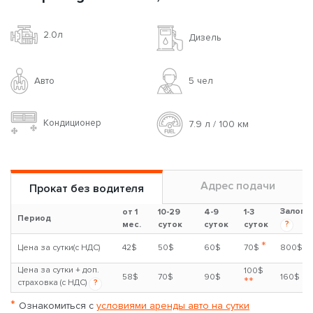
2.0л
Дизель
Авто
5 чел
Кондиционер
7.9 л / 100 км
Адрес подачи
Прокат без водителя
Залог
от 1
10-29
4-9
1-3
Период
?
мес.
суток
суток
суток
*
Цена за сутки(с НДС)
42$
50$
60$
70$
800$
Цена за сутки + доп.
100$
58$
70$
90$
160$
**
страховка (с НДС)
?
*
Ознакомиться с
условиями аренды авто на сутки