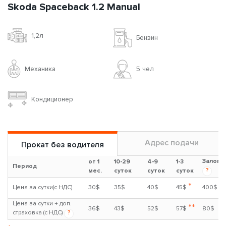
Skoda Spaceback 1.2 Manual
1,2л
Бензин
Механика
5 чел
Кондиционер
Адрес подачи
Прокат без водителя
Залог
от 1
10-29
4-9
1-3
Период
?
мес.
суток
суток
суток
*
Цена за сутки(с НДС)
30$
35$
40$
45$
400$
Цена за сутки + доп.
**
36$
43$
52$
57$
80$
страховка (с НДС)
?