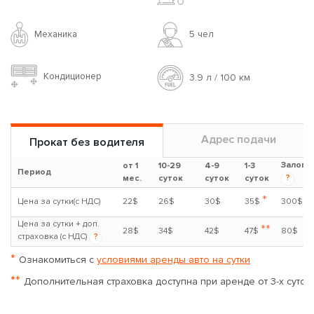
Механика
5 чел
Кондиционер
3.9 л / 100 км
Адрес подачи
Прокат без водителя
Залог
от 1
10-29
4-9
1-3
Период
?
мес.
суток
суток
суток
*
Цена за сутки(с НДС)
22$
26$
30$
35$
300$
Цена за сутки + доп.
**
28$
34$
42$
47$
80$
страховка (с НДС)
?
*
Ознакомиться с
условиями аренды авто на сутки
**
Дополнительная страховка доступна при аренде от 3-х суток