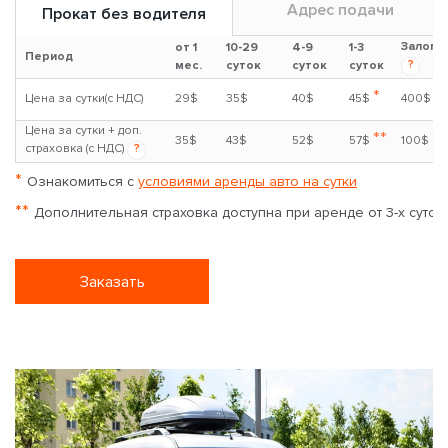
Адрес подачи
Прокат без водителя
Залог
от 1
10-29
4-9
1-3
Период
?
мес.
суток
суток
суток
*
Цена за сутки(с НДС)
29$
35$
40$
45$
400$
Цена за сутки + доп.
**
35$
43$
52$
57$
100$
страховка (с НДС)
?
*
Ознакомиться с
условиями аренды авто на сутки
**
Дополнительная страховка доступна при аренде от 3-х суток
Заказать