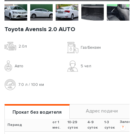
Toyota Avensis 2.0 AUTO
2.0л
Газ/Бензин
Авто
5 чел
7.0 л / 100 км
Адрес подачи
Прокат без водителя
Залог
от 1
10-29
4-9
1-3
Период
?
мес.
суток
суток
суток