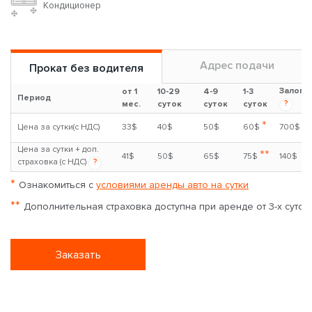
Кондиционер
Адрес подачи
Прокат без водителя
Залог
от 1
10-29
4-9
1-3
Период
?
мес.
суток
суток
суток
*
Цена за сутки(с НДС)
33$
40$
50$
60$
700$
Цена за сутки + доп.
**
41$
50$
65$
75$
140$
страховка (с НДС)
?
*
Ознакомиться с
условиями аренды авто на сутки
**
Дополнительная страховка доступна при аренде от 3-х суток
Заказать