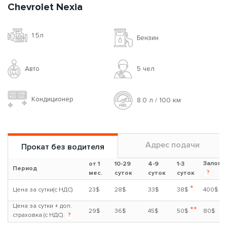
Chevrolet Nexia
1.5л
Бензин
Авто
5 чел
Кондиционер
8.0 л / 100 км
Адрес подачи
Прокат без водителя
Залог
от 1
10-29
4-9
1-3
Период
?
мес.
суток
суток
суток
*
Цена за сутки(с НДС)
23$
28$
33$
38$
400$
Цена за сутки + доп.
**
29$
36$
45$
50$
80$
страховка (с НДС)
?