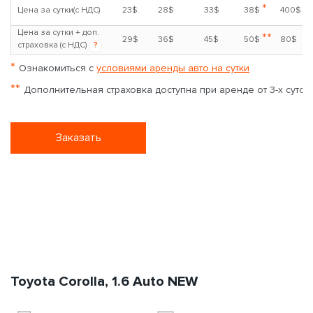
*
Цена за сутки(с НДС)
23$
28$
33$
38$
400$
Цена за сутки + доп.
**
29$
36$
45$
50$
80$
страховка (с НДС)
?
*
Ознакомиться с
условиями аренды авто на сутки
**
Дополнительная страховка доступна при аренде от 3-х суток
Заказать