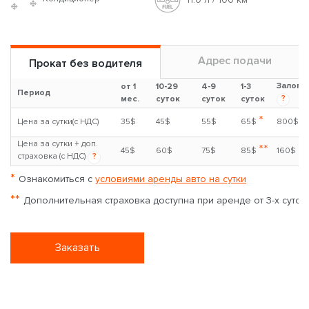
Toyota Rav4 Auto 2.5
2.5л
Бензин
Авто
5 чел
Кондиционер
9.4 л / 100 км
Адрес подачи
Прокат без водителя
Залог
от 1
10-29
4-9
1-3
Период
?
мес.
суток
суток
суток
*
Цена за сутки(с НДС)
38$
43$
50$
60$
700$
Цена за сутки + доп.
**
48$
58$
70$
80$
140$
страховка (с НДС)
?
*
Ознакомиться с
условиями аренды авто на сутки