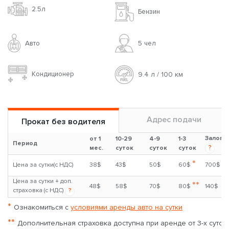
Авто
5 чел
Кондиционер
7.0 л / 100 км
Адрес подачи
Прокат без водителя
Залог
от 1
10-29
4-9
1-3
Период
?
мес.
суток
суток
суток
*
Цена за сутки(с НДС)
37$
40$
50$
60$
500$
Цена за сутки + доп.
**
45$
50$
65$
75$
100$
страховка (с НДС)
?
*
Ознакомиться с
условиями аренды авто на сутки
**
Дополнительная страховка доступна при аренде от 3-х суток