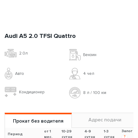
**
Дополнительная страховка доступна при аренде от 3-х суток
Заказать
Hyundai Sonata
2.4л
Бензин
Авто
5 чел