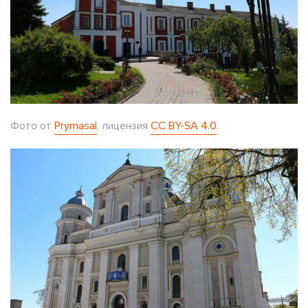
Фото от
Prymasal
, лицензия
CC BY-SA 4.0
.