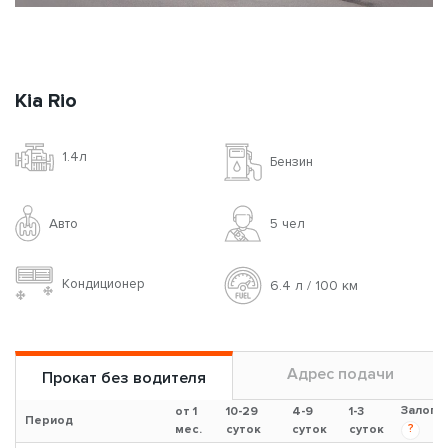
Kia Rio
1.4л
Бензин
Авто
5 чел
Кондиционер
6.4 л / 100 км
Адрес подачи
Прокат без водителя
Залог
от 1
10-29
4-9
1-3
Период
?
мес.
суток
суток
суток