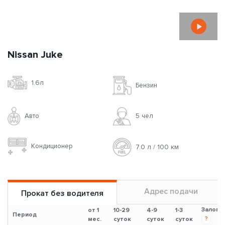
Кондиционер
8.7 л / 100 км
Адрес подачи
Прокат без водителя
Залог
от 1
10-29
4-9
1-3
Период
?
мес.
суток
суток
суток
*
Цена за сутки(с НДС)
33$
40$
50$
60$
500$
Цена за сутки + доп.
**
41$
50$
65$
75$
100$
страховка (с НДС)
?
*
Ознакомиться с
условиями аренды авто на сутки
**
Дополнительная страховка доступна при аренде от 3-х суток
Заказать