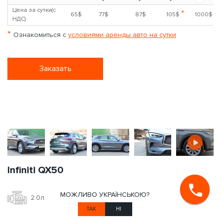
Кондиционер
11.0 л / 100 км
Адрес подачи
Прокат без водителя
Залог
от 1
10-29
4-9
1-3
Период
?
мес.
суток
суток
суток
*
Цена за сутки(с НДС)
35$
45$
55$
65$
800$
Цена за сутки + доп.
**
45$
60$
75$
85$
160$
страховка (с НДС)
?
*
Ознакомиться с
условиями аренды авто на сутки
**
Дополнительная страховка доступна при аренде от 3-х суток
МОЖЛИВО УКРАЇНСЬКОЮ?
Заказать
ТАК
НІ