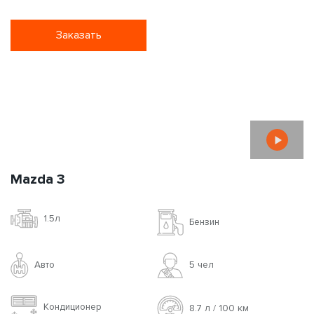
Адрес подачи
Прокат без водителя
Залог
от 1
10-29
4-9
1-3
Период
?
мес.
суток
суток
суток
*
Цена за сутки(с НДС)
33$
40$
50$
60$
500$
Цена за сутки + доп.
**
41$
50$
65$
75$
100$
страховка (с НДС)
?
*
Ознакомиться с
условиями аренды авто на сутки
**
Дополнительная страховка доступна при аренде от 3-х суток
Заказать