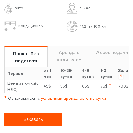
Авто
5 чел
Кондиционер
11.2 л / 100 км
Аренда с
Адрес подачи
Прокат без
водителем
водителя
от 1
10-29
4-9
1-3
Залог
Период
мес.
суток
суток
суток
?
Цена за сутки(с
*
45$
55$
65$
75$
700$
НДС)
*
Ознакомиться с
условиями аренды авто на сутки
Заказать