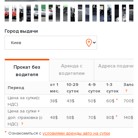
Город выдачи
Аренда с
Адреса подачи
Прокат без
водителем
водителя
от 1
10-29
4-9
1-3
Залог
Период
мес.
суток
суток
суток
?
Цена за сутки(с
*
38$
43$
50$
60$
700$
НДС)
Цена за сутки +
*
доп. страховка (с
48$
58$
70$
80$
140$
НДС)
?
*
Ознакомиться с
условиями аренды авто на сутки