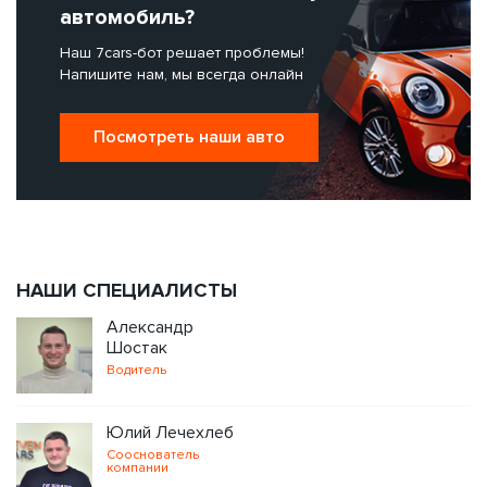
автомобиль?
Наш 7cars-бот решает проблемы!
Напишите нам, мы всегда онлайн
Посмотреть наши авто
НАШИ СПЕЦИАЛИСТЫ
Александр
Шостак
Водитель
Юлий Лечехлеб
Сооснователь
компании