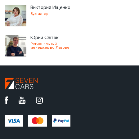
Виктория Ищенко
Бухгалтер
Юрий Світак
Региональный
менеджер во Львове