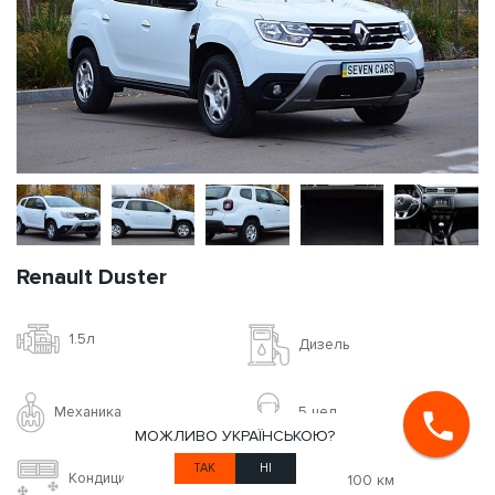
Renault Duster
1.5л
Дизель
Механика
5 чел
МОЖЛИВО УКРАЇНСЬКОЮ?
ТАК
НІ
Кондиционер
5.4 л / 100 км