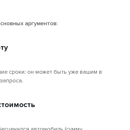
 основных аргументов
:
рту
ие сроки: он может быть уже вашим в
 запроса.
стоимость
бесценился автомобиль (сумму