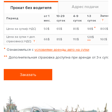
Адрес подачи
Прокат без водителя
Залог
от 1
10-29
4-9
1-3
Период
?
мес.
суток
суток
суток
*
Цена за сутки(с НДС)
50$
65$
80$
98$
800$
Цена за сутки + доп.
128$
66$
85$
110$
160$
**
страховка (с НДС)
?
*
Ознакомиться с
условиями аренды авто на сутки
**
Дополнительная страховка доступна при аренде от 3-х суток
Заказать