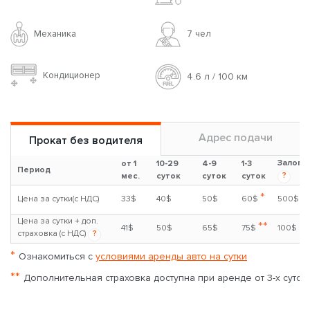
Механика
7 чел
Кондиционер
4.6 л / 100 км
Адрес подачи
Прокат без водителя
Залог
от 1
10-29
4-9
1-3
Период
?
мес.
суток
суток
суток
*
Цена за сутки(с НДС)
33$
40$
50$
60$
500$
Цена за сутки + доп.
**
41$
50$
65$
75$
100$
страховка (с НДС)
?
*
Ознакомиться с
условиями аренды авто на сутки
**
Дополнительная страховка доступна при аренде от 3-х суток