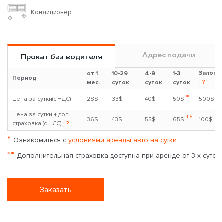
Кондиционер
Адрес подачи
Прокат без водителя
Залог
от 1
10-29
4-9
1-3
Период
?
мес.
суток
суток
суток
*
Цена за сутки(с НДС)
28$
33$
40$
50$
500$
Цена за сутки + доп.
**
36$
43$
55$
65$
100$
страховка (с НДС)
?
*
Ознакомиться с
условиями аренды авто на сутки
**
Дополнительная страховка доступна при аренде от 3-х суток
Заказать