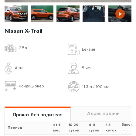
Nissan X-Trail
2.5л
Бензин
Авто
5 чел
Кондиционер
11.3 л / 100 км
Адрес подачи
Прокат без водителя
Залог
от 1
10-29
4-9
1-3
Период
?
мес.
суток
суток
суток