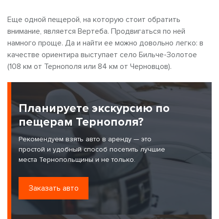
Еще одной пещерой, на которую стоит обратить
внимание, является Вертеба. Продвигаться по ней
намного проще. Да и найти ее можно довольно легко: в
качестве ориентира выступает село Бильче-Золотое
(108 км от Тернополя или 84 км от Черновцов).
Планируете экскурсию по
пещерам Тернополя?
Рекомендуем взять авто в аренду — это
простой и удобный способ посетить лучшие
места Тернопольщины и не только.
Заказать авто