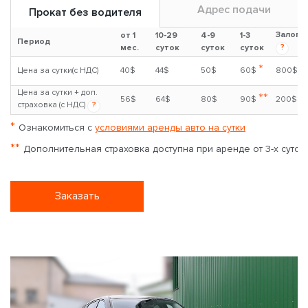
Адрес подачи
Прокат без водителя
Залог
от 1
10-29
4-9
1-3
Период
?
мес.
суток
суток
суток
*
Цена за сутки(с НДС)
40$
44$
50$
60$
800$
Цена за сутки + доп.
**
56$
64$
80$
90$
200$
страховка (с НДС)
?
*
Ознакомиться с
условиями аренды авто на сутки
**
Дополнительная страховка доступна при аренде от 3-х суток
Заказать