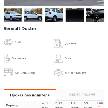
Renault Duster
1.5л
Дизель
Механика
5 чел
Кондиционер
5.4 л / 100 км
Адрес подачи
Прокат без водителя
Залог
от 1
10-29
4-9
1-3
Период
?
мес.
суток
суток
суток