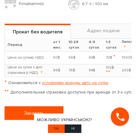
Кондиционер
6.7 л / 100 км
Адрес подачи
Прокат без водителя
Залог
от 1
10-29
4-9
1-3
Период
?
мес.
суток
суток
суток
*
Цена за сутки(с НДС)
50$
56$
64$
72$
1000$
Цена за сутки + доп.
102$
66$
76$
94$
200$
**
страховка (с НДС)
?
*
Ознакомиться с
условиями аренды авто на сутки
**
Дополнительная страховка доступна при аренде от 3-х суток
Заказать
МОЖЛИВО УКРАЇНСЬКОЮ?
ТАК
НІ