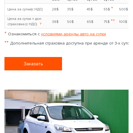
*
Цена за сутки(с НДС)
28$
35$
45$
55$
500$
Цена за сутки + доп.
**
38$
50$
65$
75$
100$
страховка (с НДС)
?
*
Ознакомиться с
условиями аренды авто на сутки
**
Дополнительная страховка доступна при аренде от 3-х суток
Заказать