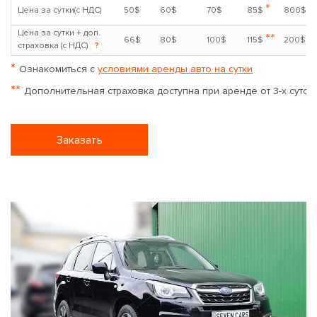
*
Цена за сутки(с НДС)
50$
60$
70$
85$
800$
Цена за сутки + доп.
**
66$
80$
100$
115$
200$
страховка (с НДС)
?
*
Ознакомиться с
условиями аренды авто на сутки
**
Дополнительная страховка доступна при аренде от 3-х суток
Заказать