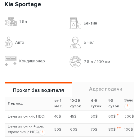
Kia Sportage
1.6л
Бензин
Авто
5 чел
Кондиционер
7.8 л / 100 км
Адрес подачи
Прокат без водителя
Залог
от 1
10-29
4-9
1-3
Период
?
мес.
суток
суток
суток
*
Цена за сутки(с НДС)
40$
45$
50$
60$
500$
Цена за сутки + доп.
**
50$
60$
70$
80$
100$
страховка (с НДС)
?