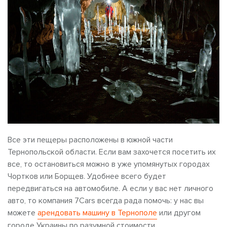
Все эти пещеры расположены в южной части
Тернопольской области. Если вам захочется посетить их
все, то остановиться можно в уже упомянутых городах
Чортков или Борщев. Удобнее всего будет
передвигаться на автомобиле. А если у вас нет личного
авто, то компания 7Cars всегда рада помочь: у нас вы
можете
арендовать машину в Тернополе
или другом
городе Украины по разумной стоимости.