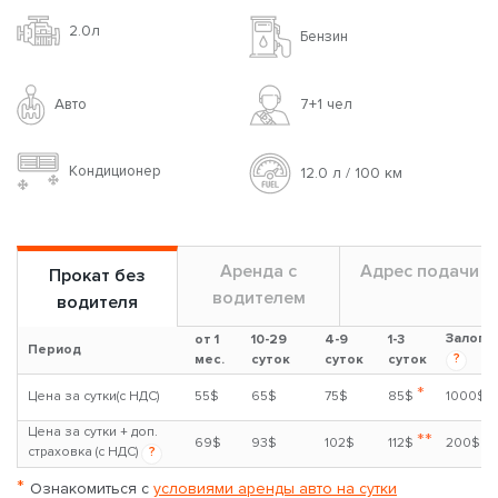
2.0л
Бензин
Авто
7+1 чел
Кондиционер
12.0 л / 100 км
Аренда с
Адрес подачи
Прокат без
водителем
водителя
Залог
от 1
10-29
4-9
1-3
Период
?
мес.
суток
суток
суток
*
Цена за сутки(с НДС)
55$
65$
75$
85$
1000$
Цена за сутки + доп.
**
69$
93$
102$
112$
200$
страховка (с НДС)
?
*
Ознакомиться с
условиями аренды авто на сутки