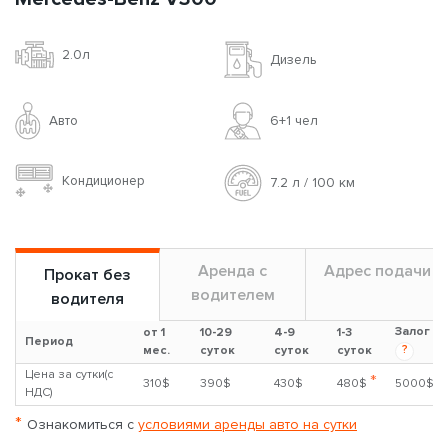
2.0л
Дизель
Авто
6+1 чел
Кондиционер
7.2 л / 100 км
Аренда с
Адрес подачи
Прокат без
водителем
водителя
Залог
от 1
10-29
4-9
1-3
Период
?
мес.
суток
суток
суток
Цена за сутки(с
*
310$
390$
430$
480$
5000$
НДС)
*
Ознакомиться с
условиями аренды авто на сутки