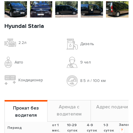
Hyundai Staria
2.2л
Дизель
Авто
9 чел
Кондиционер
8.5 л / 100 км
Аренда с
Адрес подачи
Прокат без
водителем
водителя
Залог
от 1
10-29
4-9
1-3
Период
?
мес.
суток
суток
суток