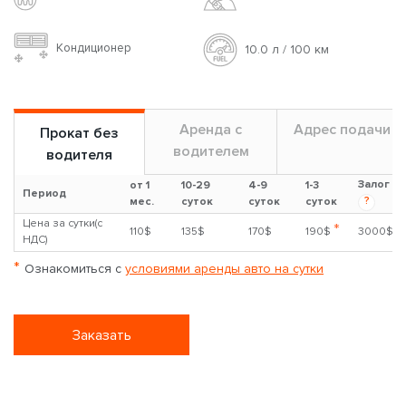
Кондиционер
10.0 л / 100 км
Аренда с
Адрес подачи
Прокат без
водителем
водителя
Залог
от 1
10-29
4-9
1-3
Период
?
мес.
суток
суток
суток
Цена за сутки(с
*
110$
135$
170$
190$
3000$
НДС)
*
Ознакомиться с
условиями аренды авто на сутки
Заказать