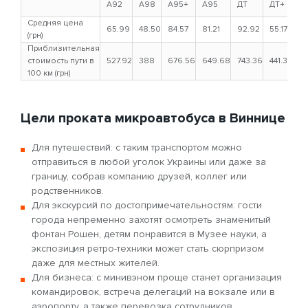
A92
A98
A95+
A95
ДТ
ДТ+
Г
Средняя цена
65.99
48.50
84.57
81.21
92.92
55.17
4
(грн)
Приблизительная
стоимость пути в
527.92
388
676.56
649.68
743.36
441.36
3
100 км (грн)
Цели проката микроавтобуса в Виннице
Для путешествий: с таким транспортом можно
отправиться в любой уголок Украины или даже за
границу, собрав компанию друзей, коллег или
родственников.
Для экскурсий по достопримечательностям: гости
города непременно захотят осмотреть знаменитый
фонтан Рошен, детям понравится в Музее науки, а
экспозиция ретро-техники может стать сюрпризом
даже для местных жителей.
Для бизнеса: с минивэном проще станет организация
командировок, встреча делегаций на вокзале или в
аэропорту, а также перевозка сотрудников.