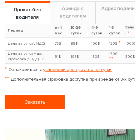
Аренда с
Адрес подачи
Прокат без
водителем
водителя
Залог
от 1
10-29
4-9
1-3
Период
?
мес.
суток
суток
суток
*
Цена за сутки(с НДС)
75$
85$
100$
120$
1000$
Цена за сутки + доп.
150$
91$
105$
130$
300$
**
страховка (с НДС)
?
*
Ознакомиться с
условиями аренды авто на сутки
**
Дополнительная страховка доступна при аренде от 3-х суток
Заказать