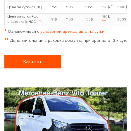
*
Цена за сутки(с НДС)
75$
90$
105$
120$
1000$
Цена за сутки + доп.
150$
91$
110$
135$
300$
**
страховка (с НДС)
?
*
Ознакомиться с
условиями аренды авто на сутки
**
Дополнительная страховка доступна при аренде от 3-х суток
Заказать