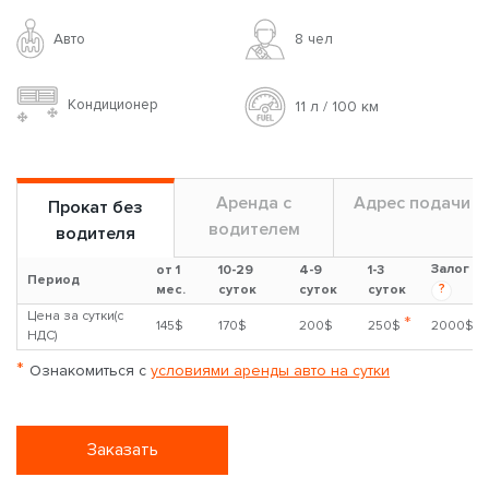
Авто
8 чел
Кондиционер
11 л / 100 км
Аренда с
Адрес подачи
Прокат без
водителем
водителя
Залог
от 1
10-29
4-9
1-3
Период
?
мес.
суток
суток
суток
Цена за сутки(с
*
145$
170$
200$
250$
2000$
НДС)
*
Ознакомиться с
условиями аренды авто на сутки
Заказать