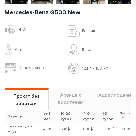
Mercedes-Benz G500 New
4.0л
Бензин
Авто
5 чел
Кондиционер
12.1 л / 100 км
Аренда с
Адрес подачи
Прокат без
водителем
водителя
Залог
от 1
10-29
4-9
1-3
Период
?
мес.
суток
суток
суток
Цена за сутки(с
*
400$
530$
600$
670$
7000$
НДС)