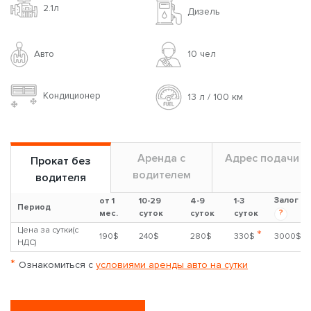
2.1л
Дизель
Авто
10 чел
Кондиционер
13 л / 100 км
Аренда с
Адрес подачи
Прокат без
водителем
водителя
Залог
от 1
10-29
4-9
1-3
Период
?
мес.
суток
суток
суток
Цена за сутки(с
*
190$
240$
280$
330$
3000$
НДС)
*
Ознакомиться с
условиями аренды авто на сутки