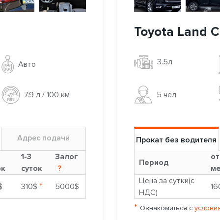
Toyota Land C
3.5л
Авто
5 чел
7.9 л / 100 км
Адрес подачи
Прокат без водителя
1-3
Залог
от
Период
ок
суток
?
ме
Цена за сутки(с
*
$
310$
5000$
16
НДС)
*
Ознакомиться с
условия