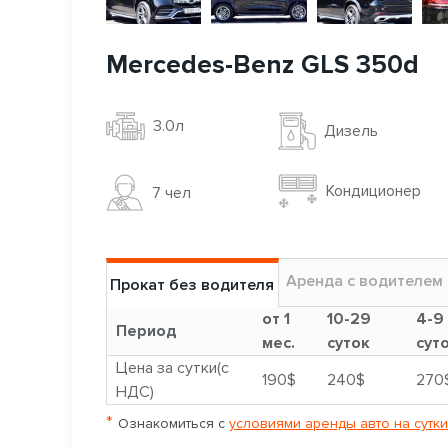
Mercedes-Benz GLS 350d
3.0л
Дизель
Кондиционер
7 чел
Аренда с водителем
Прокат без водителя
от 1
10-29
4-9
Период
мес.
суток
сут
Цена за сутки(с
190$
240$
270
НДС)
*
Ознакомиться с
условиями аренды авто на сутки