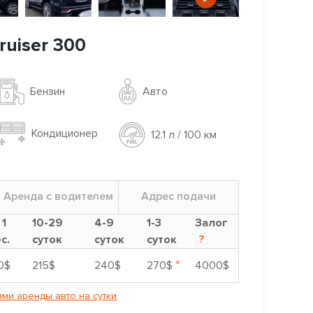
ruiser 300
Авто
Бензин
Кондиционер
12.1 л / 100 км
Аренда с водителем
Адрес подачи
 1
10-29
4-9
1-3
Залог
с.
суток
суток
суток
?
*
0$
215$
240$
270$
4000$
ми аренды авто на сутки