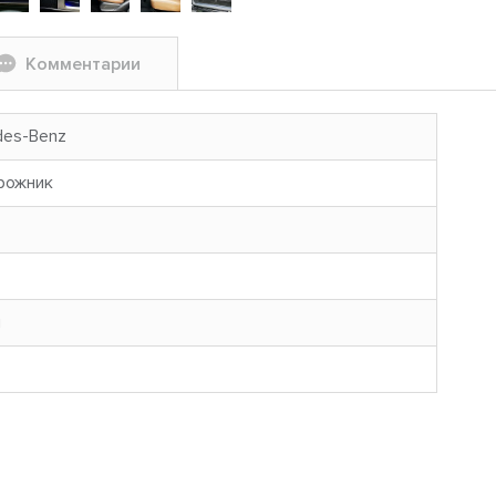
Комментарии
des-Benz
рожник
н