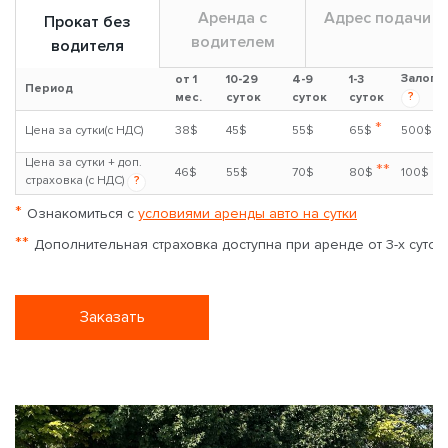
Аренда с
Адрес подачи
Прокат без
водителем
водителя
Залог
от 1
10-29
4-9
1-3
Период
?
мес.
суток
суток
суток
*
Цена за сутки(с НДС)
38$
45$
55$
65$
500$
Цена за сутки + доп.
**
46$
55$
70$
80$
100$
страховка (с НДС)
?
*
Ознакомиться с
условиями аренды авто на сутки
**
Дополнительная страховка доступна при аренде от 3-х суток
Заказать