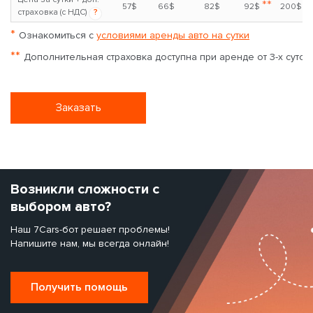
**
57$
66$
82$
92$
200$
страховка (с НДС)
?
*
Ознакомиться с
условиями аренды авто на сутки
**
Дополнительная страховка доступна при аренде от 3-х суток
Заказать
Возникли сложности с
выбором авто?
Наш 7Cars-бот решает проблемы!
Напишите нам, мы всегда онлайн!
Получить помощь