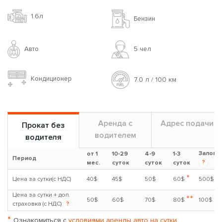
1.6л
Бензин
Авто
5 чел
Кондиционер
7.0 л / 100 км
Аренда с
Адрес подачи
Прокат без
водителем
водителя
Залог
от 1
10-29
4-9
1-3
Период
?
мес.
суток
суток
суток
*
Цена за сутки(с НДС)
40$
45$
50$
60$
500$
Цена за сутки + доп.
**
50$
60$
70$
80$
100$
страховка (с НДС)
?
*
Ознакомиться с
условиями аренды авто на сутки