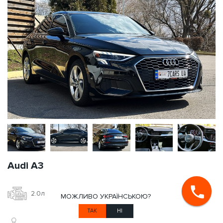
Audi A3
2.0л
Бензин
МОЖЛИВО УКРАЇНСЬКОЮ?
ТАК
НІ