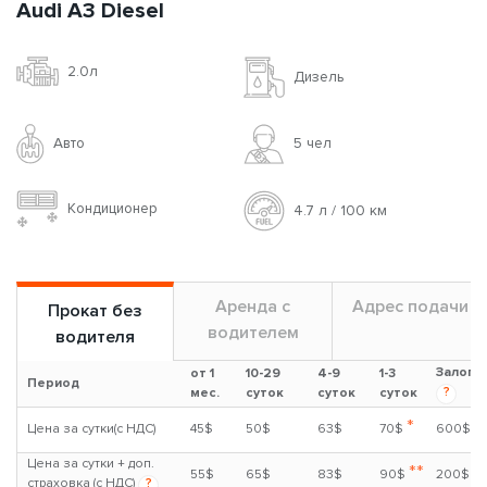
Audi A3 Diesel
2.0л
Дизель
Авто
5 чел
Кондиционер
4.7 л / 100 км
Аренда с
Адрес подачи
Прокат без
водителем
водителя
Залог
от 1
10-29
4-9
1-3
Период
?
мес.
суток
суток
суток
*
Цена за сутки(с НДС)
45$
50$
63$
70$
600$
Цена за сутки + доп.
**
55$
65$
83$
90$
200$
страховка (с НДС)
?