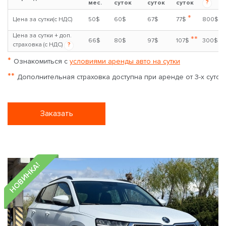
?
мес.
суток
суток
суток
*
Цена за сутки(с НДС)
50$
60$
67$
77$
800$
Цена за сутки + доп.
**
66$
80$
97$
107$
300$
страховка (с НДС)
?
*
Ознакомиться с
условиями аренды авто на сутки
**
Дополнительная страховка доступна при аренде от 3-х суток
Заказать
НОВИНКА!