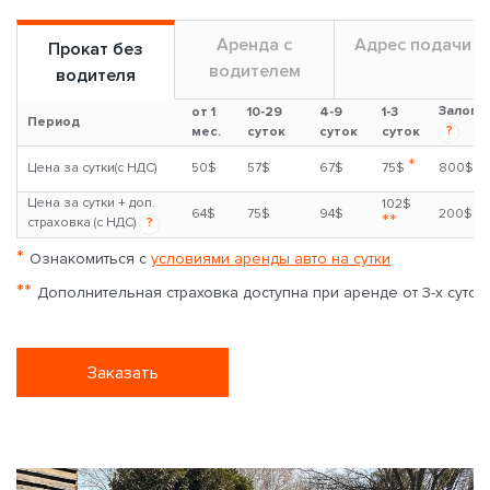
Аренда с
Адрес подачи
Прокат без
водителем
водителя
Залог
от 1
10-29
4-9
1-3
Период
?
мес.
суток
суток
суток
*
Цена за сутки(с НДС)
50$
57$
67$
75$
800$
Цена за сутки + доп.
102$
64$
75$
94$
200$
**
страховка (с НДС)
?
*
Ознакомиться с
условиями аренды авто на сутки
**
Дополнительная страховка доступна при аренде от 3-х суток
Заказать