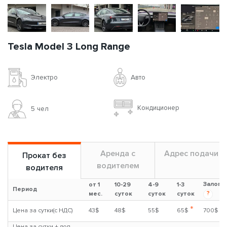
Tesla Model 3 Long Range
Авто
Электро
Кондиционер
5 чел
Аренда с
Адрес подачи
Прокат без
водителем
водителя
Залог
от 1
10-29
4-9
1-3
Период
?
мес.
суток
суток
суток
*
Цена за сутки(с НДС)
43$
48$
55$
65$
700$
Цена за сутки + доп.