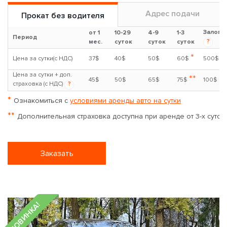
Адрес подачи
Прокат без водителя
Залог
от 1
10-29
4-9
1-3
Период
?
мес.
суток
суток
суток
*
Цена за сутки(с НДС)
37$
40$
50$
60$
500$
Цена за сутки + доп.
**
45$
50$
65$
75$
100$
страховка (с НДС)
?
*
Ознакомиться с
условиями аренды авто на сутки
**
Дополнительная страховка доступна при аренде от 3-х суток
Заказать
НОВИНКА!