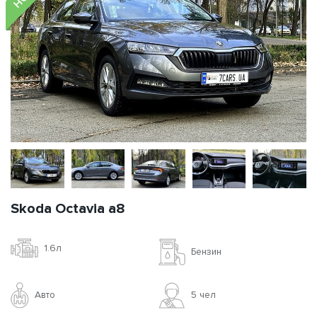
Skoda Octavia a8
1.6л
Бензин
Авто
5 чел