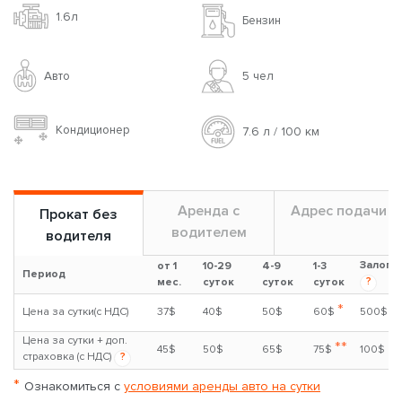
1.6л
Бензин
Авто
5 чел
Кондиционер
7.6 л / 100 км
Аренда с
Адрес подачи
Прокат без
водителем
водителя
Залог
от 1
10-29
4-9
1-3
Период
?
мес.
суток
суток
суток
*
Цена за сутки(с НДС)
37$
40$
50$
60$
500$
Цена за сутки + доп.
**
45$
50$
65$
75$
100$
страховка (с НДС)
?
*
Ознакомиться с
условиями аренды авто на сутки