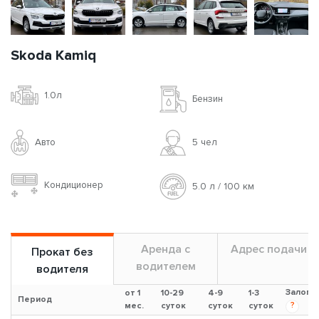
Skoda Kamiq
1.0л
Бензин
Авто
5 чел
Кондиционер
5.0 л / 100 км
Аренда с
Адрес подачи
Прокат без
водителем
водителя
Залог
от 1
10-29
4-9
1-3
Период
?
мес.
суток
суток
суток