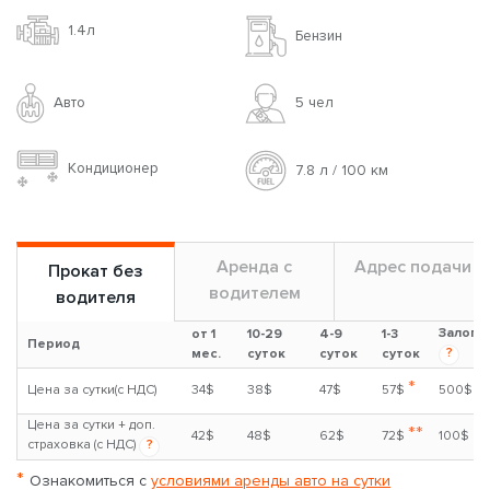
1.4л
Бензин
Авто
5 чел
Кондиционер
7.8 л / 100 км
Аренда с
Адрес подачи
Прокат без
водителем
водителя
Залог
от 1
10-29
4-9
1-3
Период
?
мес.
суток
суток
суток
*
Цена за сутки(с НДС)
34$
38$
47$
57$
500$
Цена за сутки + доп.
**
42$
48$
62$
72$
100$
страховка (с НДС)
?
*
Ознакомиться с
условиями аренды авто на сутки