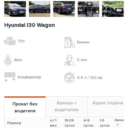
Hyundai I30 Wagon
1.5л
Бензин
Авто
5 чел
Кондиционер
6.4 л / 100 км
Аренда с
Адрес подачи
Прокат без
водителем
водителя
Залог
от 1
10-29
4-9
1-3
Период
?
мес.
суток
суток
суток