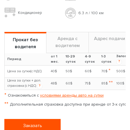
Кондиционер
6.3 л / 100 км
Аренда с
Адрес подачи
Прокат без
водителем
водителя
Залог
от 1
10-29
4-9
1-3
Период
?
мес.
суток
суток
суток
*
Цена за сутки(с НДС)
40$
50$
60$
70$
500$
Цена за сутки + доп.
**
48$
60$
75$
85$
100$
страховка (с НДС)
?
*
Ознакомиться с
условиями аренды авто на сутки
**
Дополнительная страховка доступна при аренде от 3-х суток
Заказать