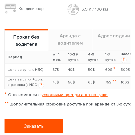
Кондиционер
6.9 л / 100 км
Аренда с
Адрес подачи
Прокат без
водителем
водителя
Залог
от 1
10-29
4-9
1-3
Период
?
мес.
суток
суток
суток
*
Цена за сутки(с НДС)
37$
40$
50$
60$
500$
Цена за сутки + доп.
**
45$
50$
65$
75$
100$
страховка (с НДС)
?
*
Ознакомиться с
условиями аренды авто на сутки
**
Дополнительная страховка доступна при аренде от 3-х суток
Заказать