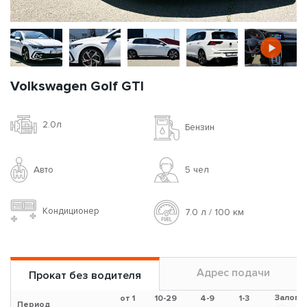
Volkswagen Golf GTI
2.0л
Бензин
Авто
5 чел
Кондиционер
7.0 л / 100 км
Адрес подачи
Прокат без водителя
Залог
от 1
10-29
4-9
1-3
Период