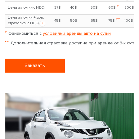
*
Цена за сутки(с НДС)
37$
40$
50$
60$
500$
Цена за сутки + доп.
**
45$
50$
65$
75$
100$
страховка (с НДС)
?
*
Ознакомиться с
условиями аренды авто на сутки
**
Дополнительная страховка доступна при аренде от 3-х суток
Заказать