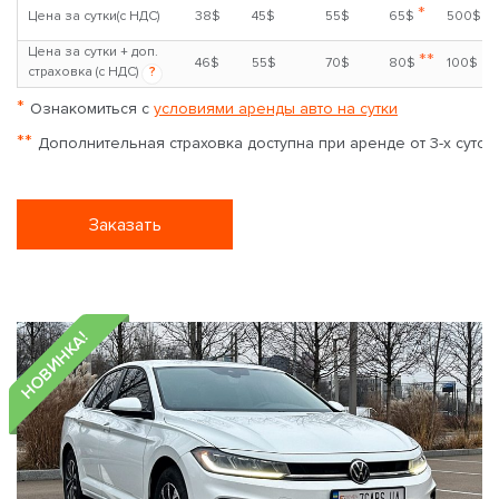
*
Цена за сутки(с НДС)
38$
45$
55$
65$
500$
Цена за сутки + доп.
**
46$
55$
70$
80$
100$
страховка (с НДС)
?
*
Ознакомиться с
условиями аренды авто на сутки
**
Дополнительная страховка доступна при аренде от 3-х суток
Заказать
НОВИНКА!