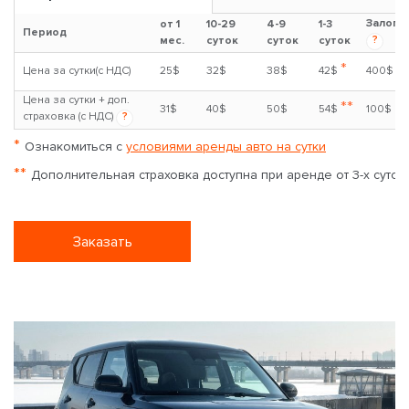
Залог
от 1
10-29
4-9
1-3
Период
?
мес.
суток
суток
суток
*
Цена за сутки(с НДС)
25$
32$
38$
42$
400$
Цена за сутки + доп.
**
31$
40$
50$
54$
100$
страховка (с НДС)
?
*
Ознакомиться с
условиями аренды авто на сутки
**
Дополнительная страховка доступна при аренде от 3-х суток
Заказать