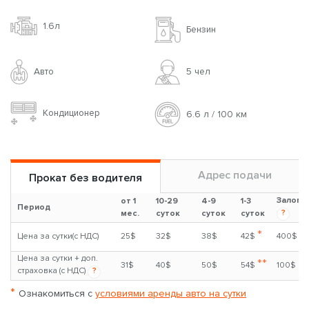
1.6л
Бензин
Авто
5 чел
Кондиционер
6.6 л / 100 км
Адрес подачи
Прокат без водителя
Залог
от 1
10-29
4-9
1-3
Период
?
мес.
суток
суток
суток
*
Цена за сутки(с НДС)
25$
32$
38$
42$
400$
Цена за сутки + доп.
**
31$
40$
50$
54$
100$
страховка (с НДС)
?
*
Ознакомиться с
условиями аренды авто на сутки