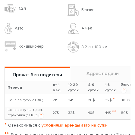
1.2л
Бензин
Авто
4 чел
Кондиционер
8.2 л / 100 км
Адрес подачи
Прокат без водителя
Залог
от 1
10-29
4-9
1-3
Период
?
мес.
суток
суток
суток
*
Цена за сутки(с НДС)
21$
24$
28$
32$
300$
Цена за сутки + доп.
**
27$
32$
40$
44$
80$
страховка (с НДС)
?
*
Ознакомиться с
условиями аренды авто на сутки
**
Дополнительная страховка доступна при аренде от 3-х суток