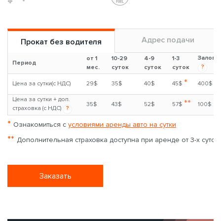
Адрес подачи
Прокат без водителя
Залог
от 1
10-29
4-9
1-3
Период
?
мес.
суток
суток
суток
*
Цена за сутки(с НДС)
29$
35$
40$
45$
400$
Цена за сутки + доп.
**
35$
43$
52$
57$
100$
страховка (с НДС)
?
*
Ознакомиться с
условиями аренды авто на сутки
**
Дополнительная страховка доступна при аренде от 3-х суток
Заказать