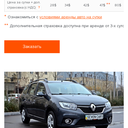
Цена за сутки + доп.
**
28$
34$
42$
47$
80$
страховка (с НДС)
?
*
Ознакомиться с
условиями аренды авто на сутки
**
Дополнительная страховка доступна при аренде от 3-х суток
Заказать