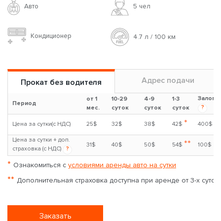
Авто
5 чел
Кондиционер
4.7 л / 100 км
Адрес подачи
Прокат без водителя
Залог
от 1
10-29
4-9
1-3
Период
?
мес.
суток
суток
суток
*
Цена за сутки(с НДС)
25$
32$
38$
42$
400$
Цена за сутки + доп.
**
31$
40$
50$
54$
100$
страховка (с НДС)
?
*
Ознакомиться с
условиями аренды авто на сутки
**
Дополнительная страховка доступна при аренде от 3-х суток
Заказать