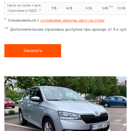
Цена за сутки + доп.
**
31$
40$
50$
54$
100$
страховка (с НДС)
?
*
Ознакомиться с
условиями аренды авто на сутки
**
Дополнительная страховка доступна при аренде от 3-х суток
Заказать