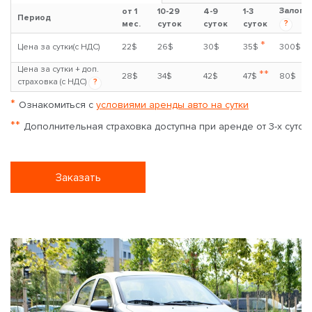
Залог
от 1
10-29
4-9
1-3
Период
?
мес.
суток
суток
суток
*
Цена за сутки(с НДС)
22$
26$
30$
35$
300$
Цена за сутки + доп.
**
28$
34$
42$
47$
80$
страховка (с НДС)
?
*
Ознакомиться с
условиями аренды авто на сутки
**
Дополнительная страховка доступна при аренде от 3-х суток
Заказать