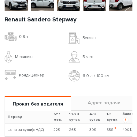
Renault Sandero Stepway
0.9л
Бензин
Механика
5 чел
Кондиционер
6.0 л / 100 км
Адрес подачи
Прокат без водителя
Залог
от 1
10-29
4-9
1-3
Период
?
мес.
суток
суток
суток
*
Цена за сутки(с НДС)
22$
26$
30$
35$
400$