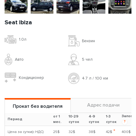
Seat Ibiza
1.0л
Бензин
Авто
5 чел
Кондиционер
4.7 л / 100 км
Адрес подачи
Прокат без водителя
Залог
от 1
10-29
4-9
1-3
Период
?
мес.
суток
суток
суток
*
Цена за сутки(с НДС)
25$
32$
38$
42$
400$