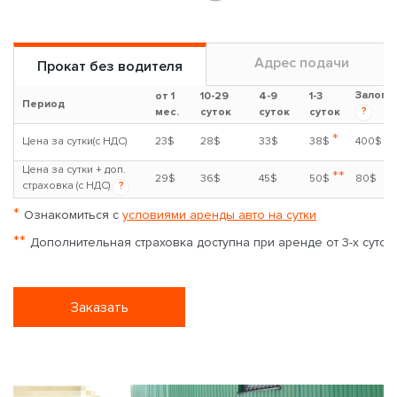
Адрес подачи
Прокат без водителя
Залог
от 1
10-29
4-9
1-3
Период
?
мес.
суток
суток
суток
*
Цена за сутки(с НДС)
23$
28$
33$
38$
400$
Цена за сутки + доп.
**
29$
36$
45$
50$
80$
страховка (с НДС)
?
*
Ознакомиться с
условиями аренды авто на сутки
**
Дополнительная страховка доступна при аренде от 3-х суток
Заказать