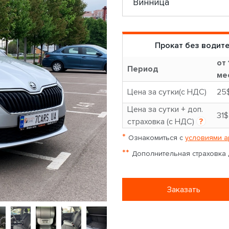
Прокат без водит
от 
Период
ме
Цена за сутки(с НДС)
25
Цена за сутки + доп.
31$
страховка (с НДС)
?
*
Ознакомиться с
условиями а
**
Дополнительная страховка д
Заказать