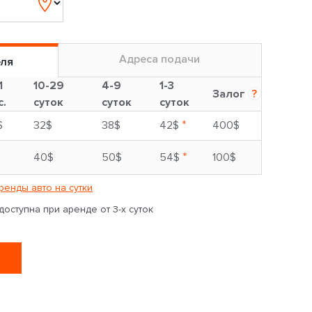
Адреса подачи
еля
1
10-29
4-9
1-3
Залог
?
с.
суток
суток
суток
*
$
32$
38$
42$
400$
*
40$
50$
54$
100$
ренды авто на сутки
оступна при аренде от 3-х суток