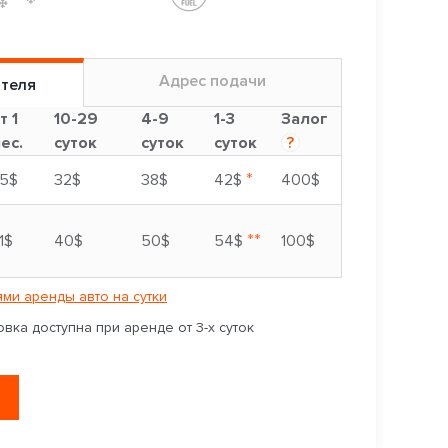
Адрес подачи
ителя
т 1
10-29
4-9
1-3
Залог
ес.
суток
суток
суток
?
*
5$
32$
38$
42$
400$
**
1$
40$
50$
54$
100$
ми аренды авто на сутки
вка доступна при аренде от 3-х суток