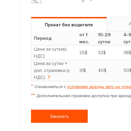
Прокат без водителя
от 1
10-29
4-
Период
мес.
суток
сут
Цена за сутки(с
25$
32$
38
НДС)
Цена за сутки +
доп. страховка (с
31$
40$
50
НДС)
?
*
Ознакомиться с
условиями аренды авто на сутки
**
Дополнительная страховка доступна при аренде
Заказать