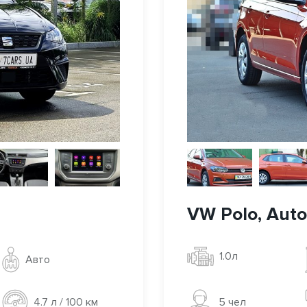
VW Polo, Auto,
1.0л
Авто
5 чел
4.7 л / 100 км