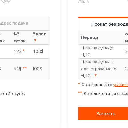
Адрес подачи
Прокат без вод
9
1-3
Залог
о
Период
ок
суток
?
м
Цена за сутки(с
*
$
42$
400$
2
НДС)
Цена за сутки +
**
$
54$
100$
доп. страховка (с
3
НДС)
?
*
Ознакомиться с
условия
**
 от 3-х суток
Дополнительная страхо
Заказать