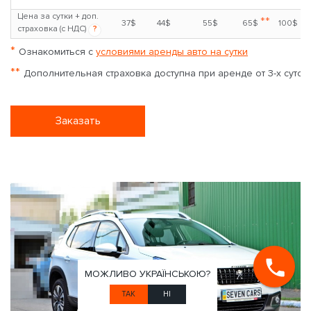
Цена за сутки + доп.
**
37$
44$
55$
65$
100$
страховка (с НДС)
?
*
Ознакомиться с
условиями аренды авто на сутки
**
Дополнительная страховка доступна при аренде от 3-х суток
Заказать
МОЖЛИВО УКРАЇНСЬКОЮ?
ТАК
НІ