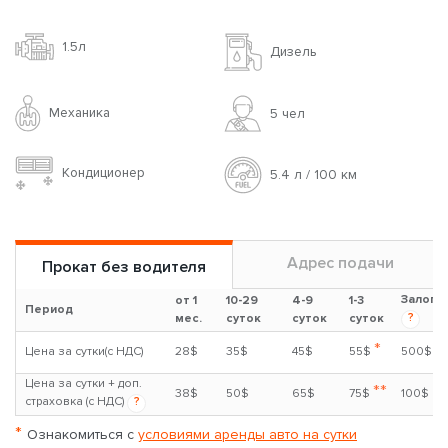
1.5л
Дизель
Механика
5 чел
Кондиционер
5.4 л / 100 км
Адрес подачи
Прокат без водителя
Залог
от 1
10-29
4-9
1-3
Период
?
мес.
суток
суток
суток
*
Цена за сутки(с НДС)
28$
35$
45$
55$
500$
Цена за сутки + доп.
**
38$
50$
65$
75$
100$
страховка (с НДС)
?
*
Ознакомиться с
условиями аренды авто на сутки