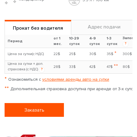
Адрес подачи
Прокат без водителя
Залог
от 1
10-29
4-9
1-3
Период
?
мес.
суток
суток
суток
*
Цена за сутки(с НДС)
22$
25$
30$
35$
300$
Цена за сутки + доп.
**
28$
33$
42$
47$
80$
страховка (с НДС)
?
*
Ознакомиться с
условиями аренды авто на сутки
**
Дополнительная страховка доступна при аренде от 3-х суток
Заказать