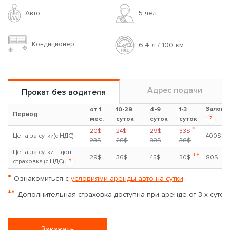
Авто
5 чел
Кондиционер
6.4 л / 100 км
Адрес подачи
Прокат без водителя
Залог
от 1
10-29
4-9
1-3
Период
?
мес.
суток
суток
суток
*
20$
24$
29$
33$
Цена за сутки(с НДС)
400$
23$
28$
33$
38$
Цена за сутки + доп.
**
29$
36$
45$
50$
80$
страховка (с НДС)
?
*
Ознакомиться с
условиями аренды авто на сутки
**
Дополнительная страховка доступна при аренде от 3-х суток
Заказать