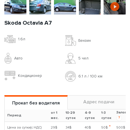
Skoda Octavia A7
1.6л
Бензин
Авто
5 чел
Кондиционер
6.1 л / 100 км
Адрес подачи
Прокат без водителя
Залог
от 1
10-29
4-9
1-3
Период
?
мес.
суток
суток
суток
*
Цена за сутки(с НДС)
29$
34$
40$
50$
500$