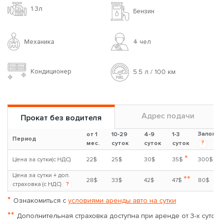
1.3л
Бензин
Механика
4 чел
Кондиционер
5.5 л / 100 км
Адрес подачи
Прокат без водителя
Залог
от 1
10-29
4-9
1-3
Период
?
мес.
суток
суток
суток
*
Цена за сутки(с НДС)
22$
25$
30$
35$
300$
Цена за сутки + доп.
**
28$
33$
42$
47$
80$
страховка (с НДС)
?
*
Ознакомиться с
условиями аренды авто на сутки
**
Дополнительная страховка доступна при аренде от 3-х суток