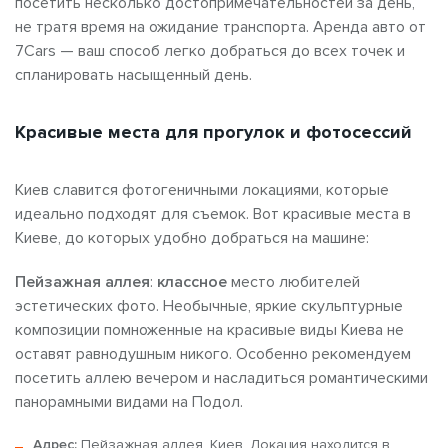
посетить несколько достопримечательностей за день,
не тратя время на ожидание транспорта. Аренда авто от
7Cars — ваш способ легко добраться до всех точек и
спланировать насыщенный день.
Красивые места для прогулок и фотосессий
Киев славится фотогеничными
локациями, которые
идеально подходят для съемок. Вот красивые места в
Киеве, до которых удобно добраться на машине:
Пейзажная аллея
:
классное
место любителей
эстетических
фото. Необычные, яркие скульптурные
композиции помноженные на красивые виды Киева
не
оставят равнодушным никого. Особенно рекомендуем
посетить аллею вечером
и насладиться романтическими
панорамными видами на Подол.
Адрес:
Пейзажная аллея, Киев. Локация находится в