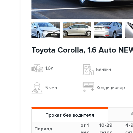
Toyota Corolla, 1.6 Auto NE
1.6л
Бензин
Кондиционер
5 чел
Прокат без водителя
от 1
10-29
4-
Период
мес.
суток
сут