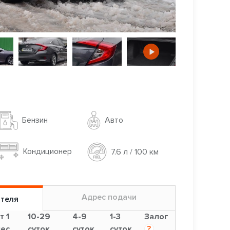
Авто
Бензин
Кондиционер
7.6 л / 100 км
Адрес подачи
ителя
т 1
10-29
4-9
1-3
Залог
ес.
суток
суток
суток
?