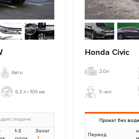
W
Honda Civic
2.0л
Авто
5 чел
6.3 л / 100 км
Адрес подачи
Прокат без вод
9
1-3
Залог
о
Период
ок
суток
?
м