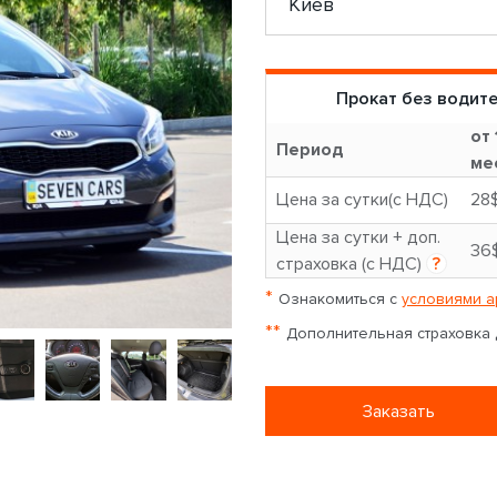
Прокат без водит
от 
Период
ме
Цена за сутки(с НДС)
28
Цена за сутки + доп.
36
страховка (с НДС)
?
*
Ознакомиться с
условиями а
**
Дополнительная страховка д
Заказать