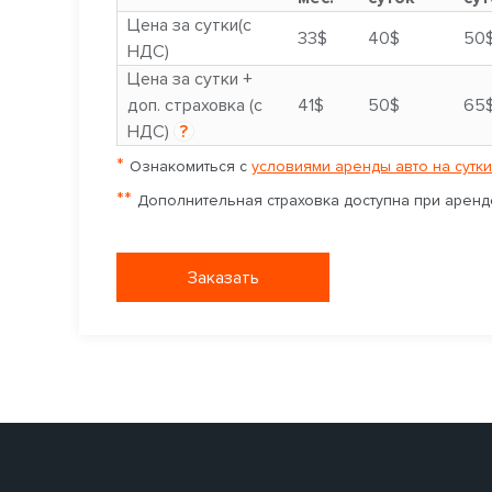
Цена за сутки(с
33$
40$
50
НДС)
Цена за сутки +
доп. страховка (с
41$
50$
65
НДС)
?
*
Ознакомиться с
условиями аренды авто на сутки
**
Дополнительная страховка доступна при аренде
Заказать