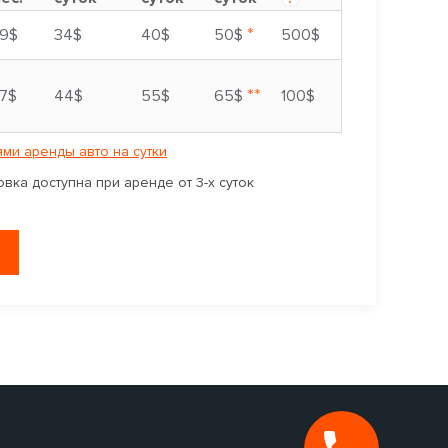
*
9$
34$
40$
50$
500$
**
7$
44$
55$
65$
100$
ми аренды авто на сутки
вка доступна при аренде от 3-х суток