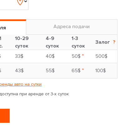
Адреса подачи
еля
1
10-29
4-9
1-3
Залог
?
с.
суток
суток
суток
*
$
33$
40$
50$
500$
*
$
43$
55$
65$
100$
ренды авто на сутки
оступна при аренде от 3-х суток