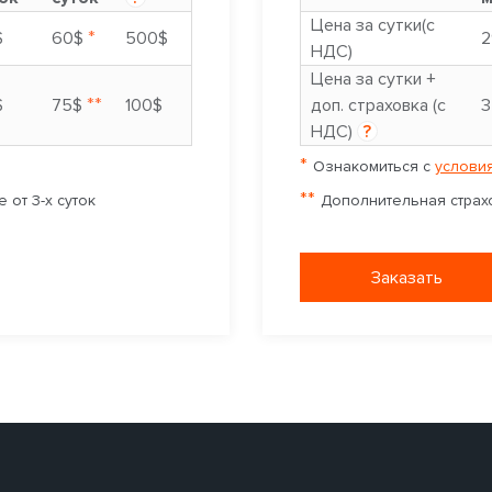
Цена за сутки(с
*
$
60$
500$
2
НДС)
Цена за сутки +
**
$
75$
100$
доп. страховка (с
3
НДС)
?
*
Ознакомиться с
условия
**
 от 3-х суток
Дополнительная страхо
Заказать